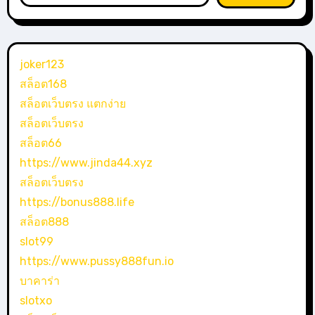
joker123
สล็อต168
สล็อตเว็บตรง แตกง่าย
สล็อตเว็บตรง
สล็อต66
https://www.jinda44.xyz
สล็อตเว็บตรง
https://bonus888.life
สล็อต888
slot99
https://www.pussy888fun.io
บาคาร่า
slotxo