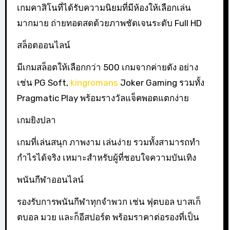
เกมคาสิโนที่ได้รับความนิยมที่มีห้องให้เลือกเล่น
มากมาย ถ่ายทอดสดด้วยภาพชัดเจนระดับ Full HD
สล็อตออนไลน์
มีเกมสล็อตให้เลือกกว่า 500 เกมจากค่ายดัง อย่าง
เช่น PG Soft,
kingromans
Joker Gaming รวมทั้ง
Pragmatic Play พร้อมรางวัลแจ็คพอตแตกง่าย
เกมยิงปลา
เกมที่เล่นสนุก ภาพงาม เล่นง่าย รวมทั้งสามารถทำ
กำไรได้จริง เหมาะสำหรับผู้ที่ชอบใจความบันเทิง
พนันกีฬาออนไลน์
รองรับการพนันกีฬาทุกจำพวก เช่น ฟุตบอล บาสเก็
ตบอล มวย และก็อีสปอร์ต พร้อมราคาต่อรองที่เป็น