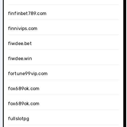
finfinbet789.com
finnivips.com
fiwdee.bet
fiwdee.win
fortune99vip.com
fox689ok.com
fox689ok.com
fullslotpg