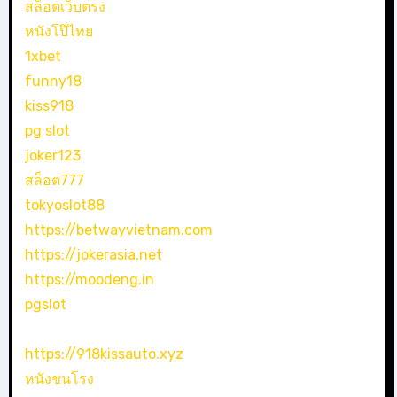
สล็อตเว็บตรง
หนังโป๊ไทย
1xbet
funny18
kiss918
pg slot
joker123
สล็อต777
tokyoslot88
https://betwayvietnam.com
https://jokerasia.net
https://moodeng.in
pgslot
https://918kissauto.xyz
หนังชนโรง