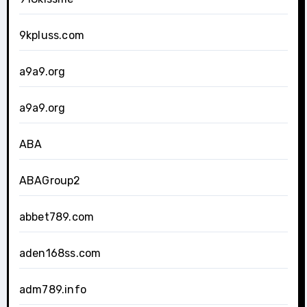
9kpluss.com
a9a9.org
a9a9.org
ABA
ABAGroup2
abbet789.com
aden168ss.com
adm789.info