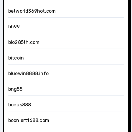
betworld369hot.com
bh99
bio285th.com
bitcoin
bluewin8888.info
bng55
bonus888
boonlert1688.com