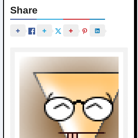
Share