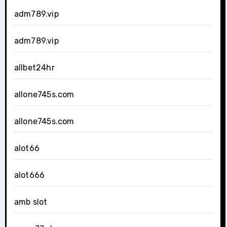
adm789.vip
adm789.vip
allbet24hr
allone745s.com
allone745s.com
alot66
alot666
amb slot