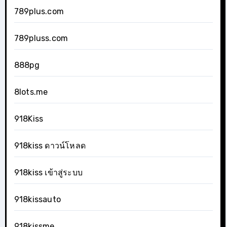
789plus.com
789pluss.com
888pg
8lots.me
918Kiss
918kiss ดาวน์โหลด
918kiss เข้าสู่ระบบ
918kissauto
918kissme