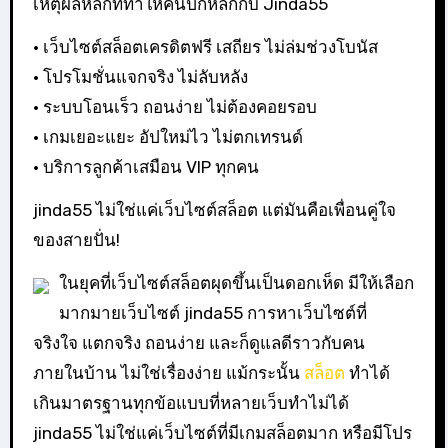
เหตุผลหลักที่ทำให้คนปักหลักกับ Jinda55
• เว็บไซต์สล็อตเครดิตฟรี เสถียร ไม่ล่มช่วงโบนัส
• โปรโมชั่นแจกจริง ไม่ลับหลัง
• ระบบโอนเร็ว ถอนง่าย ไม่ต้องคอยรอบ
• เกมเยอะแยะ อัปใหม่ไว ไม่ตกเทรนด์
• บริการลูกค้าเสมือน VIP ทุกคน
jinda55 ไม่ใช่แค่เว็บไซต์สล็อต แต่มันคือเพื่อนคู่ใจ
ของสายปั่น!
ในยุคที่เว็บไซต์สล็อตผุดขึ้นเป็นดอกเห็ด มีให้เลือก
มากมายเว็บไซต์ jinda55 การหาเว็บไซต์ที่
จริงใจ แตกจริง ถอนง่าย และก็ดูแลดีราวกับคน
ภายในบ้าน ไม่ใช่เรื่องง่าย แม้กระนั้น
สล็อต
ทำได้
เกินมาตรฐานทุกข้อแบบที่หลายเว็บทำไม่ได้
jinda55 ไม่ใช่แค่เว็บไซต์ที่มีเกมสล็อตมาก หรือมีโปร