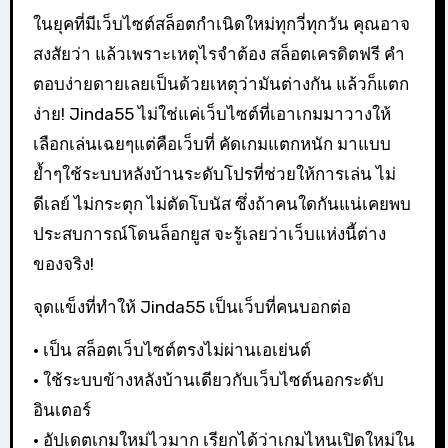
ในยุคที่มีเว็บไซต์สล็อตกำเนิดใหม่ทุกวี่ทุกวัน คุณอาจ
สงสัยว่า แล้วเพราะเหตุไรจำต้อง สล็อตเครดิตฟรี คำ
ตอบง่ายดายเลยเป็นด้วยเหตุว่ามันต่างกัน แล้วก็แตก
ง่าย! Jinda55 ไม่ใช่แค่เว็บไซต์ที่เอาเกมมาวางให้
เลือกเล่นเฉยๆแต่คือเว็บที่ คัดเกมแตกหนัก มาแบบ
ย้ำๆใช้ระบบหลังบ้านระดับโปรที่ช่วยให้การเล่น ไม่
ดีเลย์ ไม่กระตุก ไม่ตัดโบนัส ซึ่งถ้าคนใดกันแน่เคยพบ
ประสบการณ์โดนล็อกยูส จะรู้เลยว่าเว็บแห่งนี้ต่าง
ของจริง!
จุดแข็งที่ทำให้ Jinda55 เป็นเว็บที่คนบอกต่อ
• เป็น สล็อตเว็บไซต์ตรงไม่ผ่านเอเย่นต์
• ใช้ระบบข้างหลังบ้านเดียวกับเว็บไซต์นอกระดับ
อินเตอร์
• อัปเดตเกมใหม่ไวมาก เรียกได้ว่าเกมไหนเปิดใหม่ใน