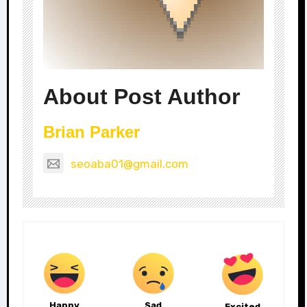
About Post Author
Brian Parker
seoaba01@gmail.com
Happy
Sad
Excited