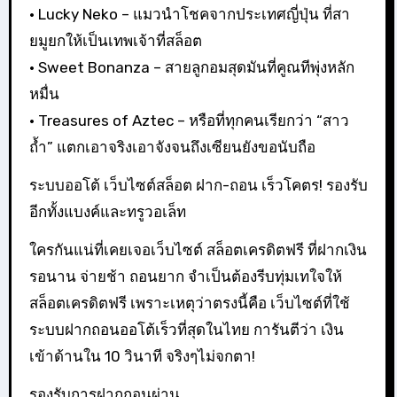
• Lucky Neko – แมวนำโชคจากประเทศญี่ปุ่น ที่สา
ยมูยกให้เป็นเทพเจ้าที่สล็อต
• Sweet Bonanza – สายลูกอมสุดมันที่คูณทีพุ่งหลัก
หมื่น
• Treasures of Aztec – หรือที่ทุกคนเรียกว่า “สาว
ถ้ำ” แตกเอาจริงเอาจังจนถึงเซียนยังขอนับถือ
ระบบออโต้ เว็บไซต์สล็อต ฝาก-ถอน เร็วโคตร! รองรับ
อีกทั้งแบงค์และทรูวอเล็ท
ใครกันแน่ที่เคยเจอเว็บไซต์ สล็อตเครดิตฟรี ที่ฝากเงิน
รอนาน จ่ายช้า ถอนยาก จำเป็นต้องรีบทุ่มเทใจให้
สล็อตเครดิตฟรี เพราะเหตุว่าตรงนี้คือ เว็บไซต์ที่ใช้
ระบบฝากถอนออโต้เร็วที่สุดในไทย การันตีว่า เงิน
เข้าด้านใน 10 วินาที จริงๆไม่จกตา!
รองรับการฝากถอนผ่าน