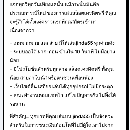
แจกทุกวี่ทุกวันเพียงแค่นั้น แม้กระนั้นมันคือ
ประสบการณ์ใหม่ ของการเล่นสล็อตเครดิตฟรี ที่คุณ
จะรู้สึกได้ตั้งแต่คราวแรกที่กดสมัครเข้ามา
เนื่องจากว่า
– เกมมากมาย แตกง่าย มีให้เล่นjinda55 ทุกค่ายดัง
– ระบบออโต้ ฝาก-ถอน ข้างใน 10 วินาที ไม่มีอย่าง
น้อย
– มีโปรโมชั่นสำหรับทุกสาย สล็อตเครดิตฟรี ทั้งทุน
น้อย สายล่าโบนัส หรือคนชวนเพื่อนพ้อง
– เว็บไซต์ลื่น เสถียร เล่นได้ทุกอุปกรณ์ ไม่มีกระตุก
– คณะทำงานตอบแชทไว แก้ไขปัญหาจริง ไม่ทิ้งให้
รอนาน
ที่สำคัญ… ทุกบาทที่คุณเล่นบน jinda55 เป็นจังหวะ
สำหรับในการชนะเงินก้อนโตที่ไม่มีผู้ใดเอาไปจาก