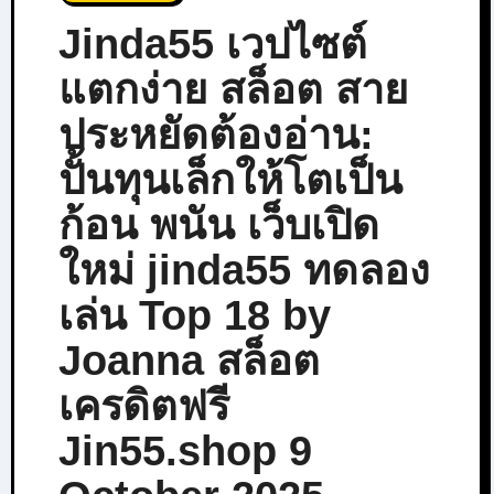
Jinda55 เวปไซต์
แตกง่าย สล็อต สาย
ประหยัดต้องอ่าน:
ปั้นทุนเล็กให้โตเป็น
ก้อน พนัน เว็บเปิด
ใหม่ jinda55 ทดลอง
เล่น Top 18 by
Joanna สล็อต
เครดิตฟรี
Jin55.shop 9