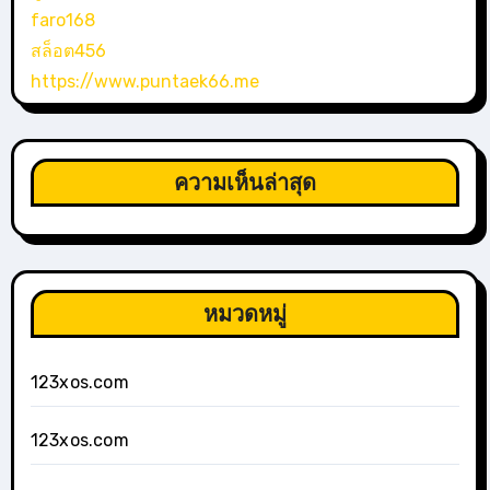
faro168
สล็อต456
https://www.puntaek66.me
ความเห็นล่าสุด
หมวดหมู่
123xos.com
123xos.com