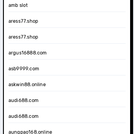
amb slot
aress77.shop
aress77.shop
argus16888.com
asb9999.com
askwin88.online
audi688.com
audi688.com
aungpao168.online