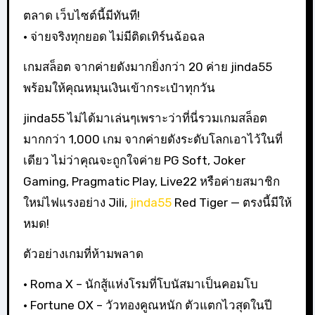
ตลาด เว็บไซต์นี้มีทันที!
• จ่ายจริงทุกยอด ไม่มีติดเทิร์นฉ้อฉล
เกมสล็อต จากค่ายดังมากยิ่งกว่า 20 ค่าย jinda55
พร้อมให้คุณหมุนเงินเข้ากระเป๋าทุกวัน
jinda55 ไม่ได้มาเล่นๆเพราะว่าที่นี่รวมเกมสล็อต
มากกว่า 1,000 เกม จากค่ายดังระดับโลกเอาไว้ในที่
เดียว ไม่ว่าคุณจะถูกใจค่าย PG Soft, Joker
Gaming, Pragmatic Play, Live22 หรือค่ายสมาชิก
ใหม่ไฟแรงอย่าง Jili,
jinda55
Red Tiger — ตรงนี้มีให้
หมด!
ตัวอย่างเกมที่ห้ามพลาด
• Roma X – นักสู้แห่งโรมที่โบนัสมาเป็นคอมโบ
• Fortune OX – วัวทองคูณหนัก ตัวแตกไวสุดในปี