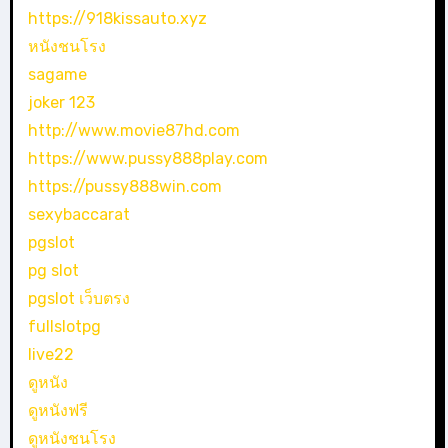
https://918kissauto.xyz
หนังชนโรง
sagame
joker 123
http://www.movie87hd.com
https://www.pussy888play.com
https://pussy888win.com
sexybaccarat
pgslot
pg slot
pgslot เว็บตรง
fullslotpg
live22
ดูหนัง
ดูหนังฟรี
ดูหนังชนโรง