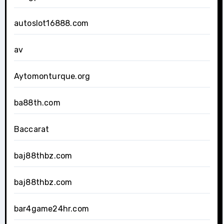
autoslot16888.com
av
Aytomonturque.org
ba88th.com
Baccarat
baj88thbz.com
baj88thbz.com
bar4game24hr.com