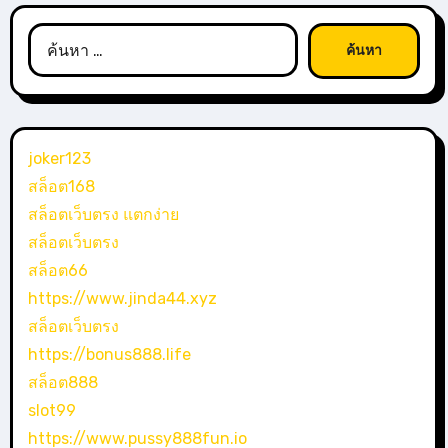
ค้นหา
สำหรับ:
joker123
สล็อต168
สล็อตเว็บตรง แตกง่าย
สล็อตเว็บตรง
สล็อต66
https://www.jinda44.xyz
สล็อตเว็บตรง
https://bonus888.life
สล็อต888
slot99
https://www.pussy888fun.io