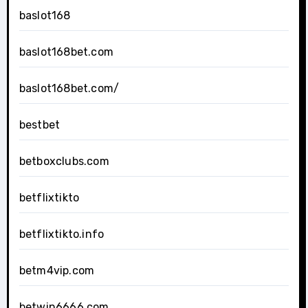
baslot168
baslot168bet.com
baslot168bet.com/
bestbet
betboxclubs.com
betflixtikto
betflixtikto.info
betm4vip.com
betwin6666.com