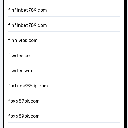
finfinbet789.com
finfinbet789.com
finnivips.com
fiwdee.bet
fiwdee.win
fortune99vip.com
fox689ok.com
fox689ok.com