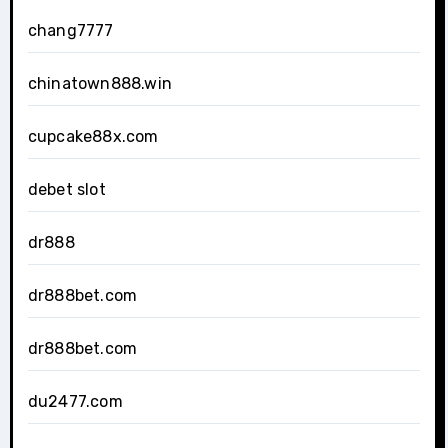
chang7777
chinatown888.win
cupcake88x.com
debet slot
dr888
dr888bet.com
dr888bet.com
du2477.com