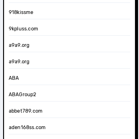
918kissme
9kpluss.com
a9a9.org
a9a9.org
ABA
ABAGroup2
abbet789.com
aden168ss.com