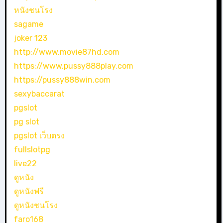
หนังชนโรง
sagame
joker 123
http://www.movie87hd.com
https://www.pussy888play.com
https://pussy888win.com
sexybaccarat
pgslot
pg slot
pgslot เว็บตรง
fullslotpg
live22
ดูหนัง
ดูหนังฟรี
ดูหนังชนโรง
faro168