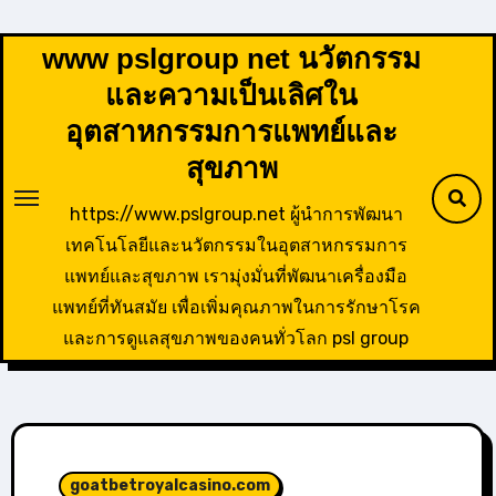
Skip
to
www pslgroup net นวัตกรรม
content
และความเป็นเลิศใน
อุตสาหกรรมการแพทย์และ
สุขภาพ
https://www.pslgroup.net ผู้นำการพัฒนา
เทคโนโลยีและนวัตกรรมในอุตสาหกรรมการ
แพทย์และสุขภาพ เรามุ่งมั่นที่พัฒนาเครื่องมือ
แพทย์ที่ทันสมัย เพื่อเพิ่มคุณภาพในการรักษาโรค
และการดูแลสุขภาพของคนทั่วโลก psl group
goatbetroyalcasino.com