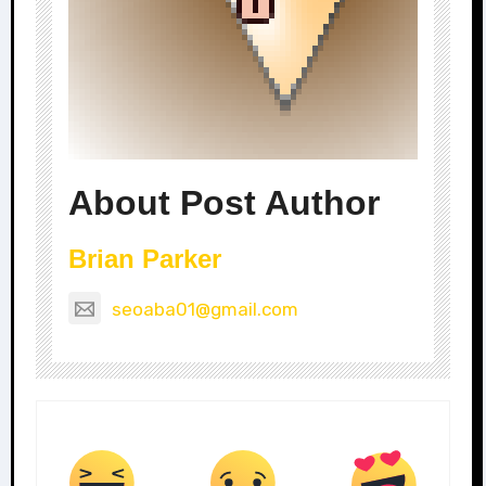
About Post Author
Brian Parker
seoaba01@gmail.com