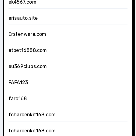
ek4567.com
erisauto.site
Erstenware.com
etbet16888.com
eu369clubs.com
FAFA123
faro168
fcharoenkit168.com
fcharoenkit168.com