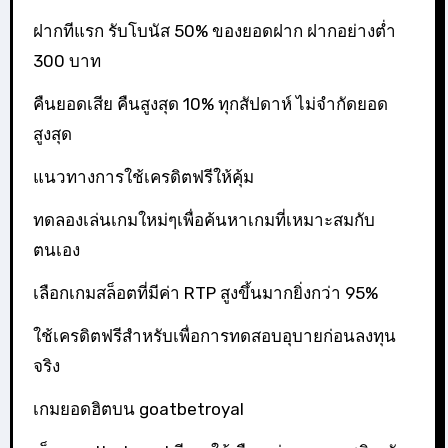
ฝากทีแรก รับโบนัส 50% ของยอดฝาก ฝากอย่างต่ำ
300 บาท
คืนยอดเสีย คืนสูงสุด 10% ทุกสัปดาห์ ไม่จำกัดยอด
สูงสุด
แนวทางการใช้เครดิตฟรีให้คุ้ม
ทดลองเล่นเกมใหม่ๆเพื่อค้นหาเกมที่เหมาะสมกับ
ตนเอง
เลือกเกมสล็อตที่มีค่า RTP สูงขึ้นมากยิ่งกว่า 95%
ใช้เครดิตฟรีสำหรับเพื่อการทดสอบอุบายก่อนลงทุน
จริง
เกมยอดฮิตบน goatbetroyal