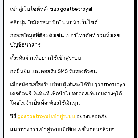
เข้าสู่เว็บไซต์หลักของ goatbetroyal
คลิกปุ่ม “สมัครสมาชิก” บนหน้าเว็บไซต์
กรอกข้อมูลที่ต้อง ดังเช่น เบอร์โทรศัพท์ รวมทั้งเลข
บัญชีธนาคาร
ตั้งรหัสผ่านที่อยากใช้เข้าสู่ระบบ
กดยืนยัน และคอยรับ SMS รับรองตัวตน
เมื่อสมัครเสร็จเรียบร้อย ผู้เล่นจะได้รับ goatbetroyal
เครดิตฟรี ในทันที เพื่อนำไปทดลองเล่นเกมต่างๆได้
โดยไม่จำเป็นที่จะต้องใช้เงินทุน
วิธี
goatbetroyal เข้าสู่ระบบ
อย่างปลอดภัย
แนวทางการเข้าสู่ระบบมีเพียง 3 ขั้นตอนกล้วยๆ: