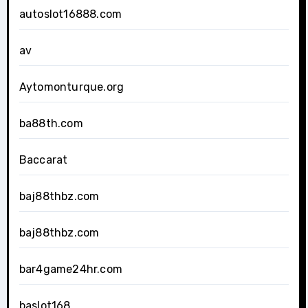
autoslot16888.com
av
Aytomonturque.org
ba88th.com
Baccarat
baj88thbz.com
baj88thbz.com
bar4game24hr.com
baslot168