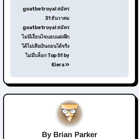
แนะแนว
goatbetroyal สมัคร
เรื่อง
31 ธันวาคม
goatbetroyal สมัคร
ไม่มีเงื่อนไขแอบแฝงฝึก
ได้ไม่เสียเงินถอนได้จริง
ไม่มีบล็อก Top 51 by
Kiera
By
Brian Parker