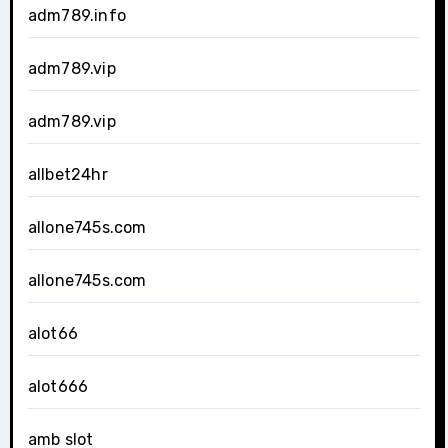
adm789.info
adm789.vip
adm789.vip
allbet24hr
allone745s.com
allone745s.com
alot66
alot666
amb slot