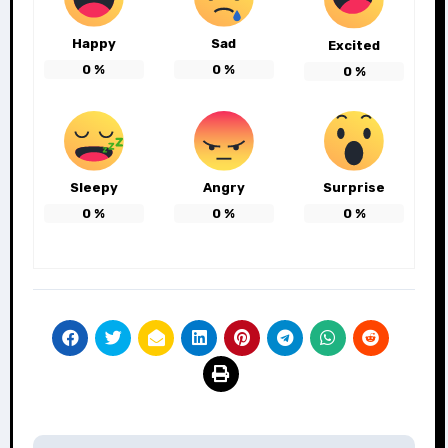
Happy
Sad
Excited
0
%
0
%
0
%
Sleepy
Angry
Surprise
0
%
0
%
0
%