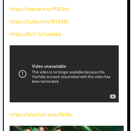
https://rebrand.ly/ff123th
https://cutly.info/ff123th
https://bitt.to/vieh6d
https://shorturl.asia/5b1Xs