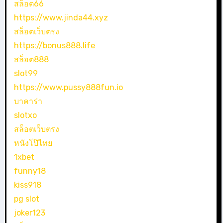
สล็อต66
https://www.jinda44.xyz
สล็อตเว็บตรง
https://bonus888.life
สล็อต888
slot99
https://www.pussy888fun.io
บาคาร่า
slotxo
สล็อตเว็บตรง
หนังโป๊ไทย
1xbet
funny18
kiss918
pg slot
joker123