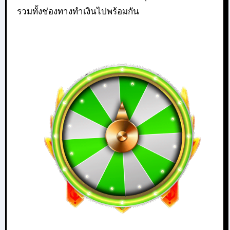
รวมทั้งช่องทางทำเงินไปพร้อมกัน