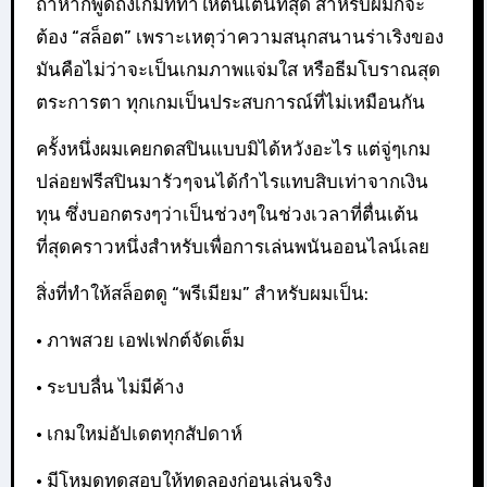
ถ้าหากพูดถึงเกมที่ทำให้ตื่นเต้นที่สุด สำหรับผมก็จะ
ต้อง “สล็อต” เพราะเหตุว่าความสนุกสนานร่าเริงของ
มันคือไม่ว่าจะเป็นเกมภาพแจ่มใส หรือธีมโบราณสุด
ตระการตา ทุกเกมเป็นประสบการณ์ที่ไม่เหมือนกัน
ครั้งหนึ่งผมเคยกดสปินแบบมิได้หวังอะไร แต่จู่ๆเกม
ปล่อยฟรีสปินมารัวๆจนได้กำไรแทบสิบเท่าจากเงิน
ทุน ซึ่งบอกตรงๆว่าเป็นช่วงๆในช่วงเวลาที่ตื่นเต้น
ที่สุดคราวหนึ่งสำหรับเพื่อการเล่นพนันออนไลน์เลย
สิ่งที่ทำให้สล็อตดู “พรีเมียม” สำหรับผมเป็น:
• ภาพสวย เอฟเฟกต์จัดเต็ม
• ระบบลื่น ไม่มีค้าง
• เกมใหม่อัปเดตทุกสัปดาห์
• มีโหมดทดสอบให้ทดลองก่อนเล่นจริง