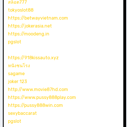
สล็อต777
tokyoslot88
https://betwayvietnam.com
https://jokerasia.net
https://moodeng.in
pgslot
https://918kissauto.xyz
หนังชนโรง
sagame
joker 123
http://www.movie87hd.com
https://www.pussy888play.com
https://pussy888win.com
sexybaccarat
pgslot