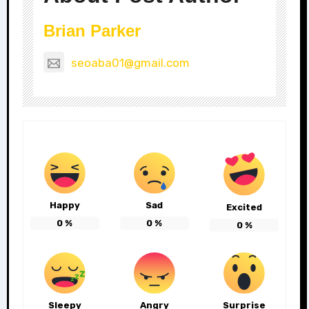
Brian Parker
seoaba01@gmail.com
Happy
Sad
Excited
0
%
0
%
0
%
Sleepy
Angry
Surprise