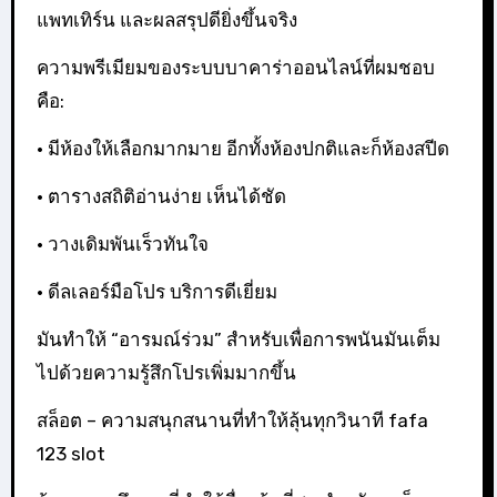
แพทเทิร์น และผลสรุปดียิ่งขึ้นจริง
ความพรีเมียมของระบบบาคาร่าออนไลน์ที่ผมชอบ
คือ:
• มีห้องให้เลือกมากมาย อีกทั้งห้องปกติและก็ห้องสปีด
• ตารางสถิติอ่านง่าย เห็นได้ชัด
• วางเดิมพันเร็วทันใจ
• ดีลเลอร์มือโปร บริการดีเยี่ยม
มันทำให้ “อารมณ์ร่วม” สำหรับเพื่อการพนันมันเต็ม
ไปด้วยความรู้สึกโปรเพิ่มมากขึ้น
สล็อต – ความสนุกสนานที่ทำให้ลุ้นทุกวินาที fafa
123 slot