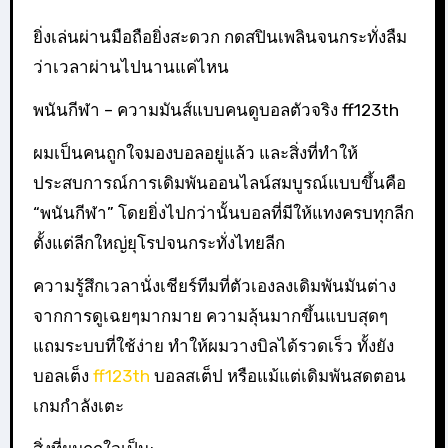
ยิ่งเล่นผ่านมือถือยิ่งสะดวก กดสปินเพลินจนกระทั่งลืม
ว่าเวลาผ่านไปนานแค่ไหน
พนันกีฬา – ความมันส์แบบคนดูบอลตัวจริง ff123th
ผมเป็นคนถูกใจมองบอลอยู่แล้ว และสิ่งที่ทำให้
ประสบการณ์การเดิมพันออนไลน์สมบูรณ์แบบขึ้นคือ
“พนันกีฬา” โดยยิ่งไปกว่านั้นบอลที่มีให้แทงครบทุกลีก
ตั้งแต่ลีกใหญ่ยุโรปจนกระทั่งไทยลีก
ความรู้สึกเวลานั่งเชียร์ทีมที่ตัวเองลงเดิมพันมันต่าง
จากการดูเฉยๆมากมาย ความลุ้นมากขึ้นแบบสุดๆ
แถมระบบที่ใช้ง่าย ทำให้ผมวางบิลได้รวดเร็ว ทั้งยัง
บอลเต็ง
ff123th
บอลสเต็ป หรือแม้แต่เดิมพันสดตอน
เกมกำลังเตะ