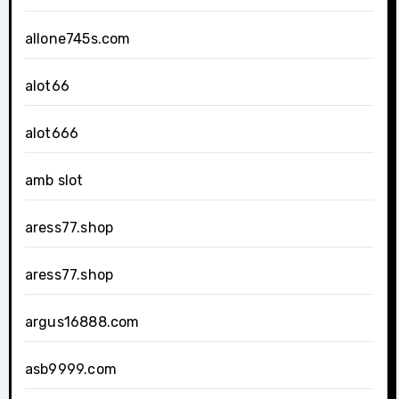
allone745s.com
alot66
alot666
amb slot
aress77.shop
aress77.shop
argus16888.com
asb9999.com