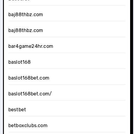
baj88thbz.com
baj88thbz.com
bar4game24hr.com
baslot168
baslot168bet.com
baslot168bet.com/
bestbet
betboxclubs.com