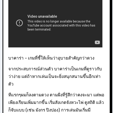
บาคาร่า – เกมที่ชี้ให้เห็นว่าอุบายสำคัญกว่าดวง
จากประสบการณ์ส่วนตัว บาคาร่าเป็นเกมที่ดูราวกับ
ว่าง่าย แต่ถ้าหากเล่นเป็นจะยิ่งสนุกสนานขึ้นอีกเท่า
ตัว
ทีแรกๆผมก็ลงตามดวง ตามฝั่งที่รู้สึกว่าคงจะมา แต่พอ
เพียงเรียนเพิ่มมากขึ้น เริ่มสังเกตจังหวะไพ่ ดูสถิติ แล้ว
ก็จับแบบ (เช่น มังกร ปิงปอง) การเล่นมันเริ่มมี