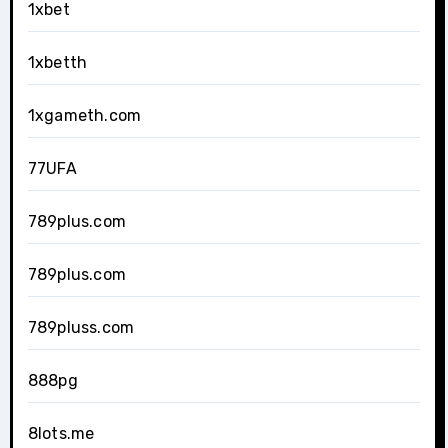
1xbet
1xbetth
1xgameth.com
77UFA
789plus.com
789plus.com
789pluss.com
888pg
8lots.me