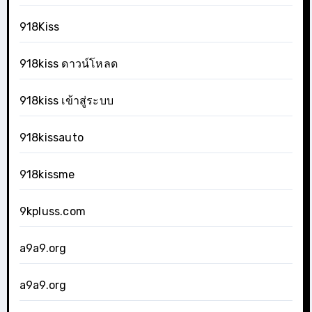
918Kiss
918kiss ดาวน์โหลด
918kiss เข้าสู่ระบบ
918kissauto
918kissme
9kpluss.com
a9a9.org
a9a9.org