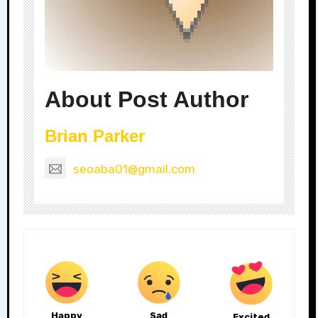
About Post Author
Brian Parker
seoaba01@gmail.com
Happy
Sad
Excited