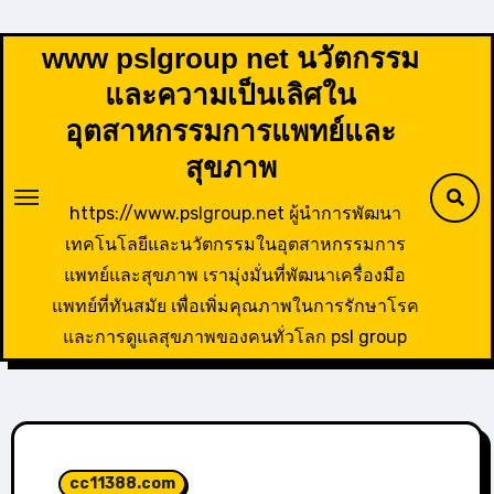
Skip
to
www pslgroup net นวัตกรรม
content
และความเป็นเลิศใน
อุตสาหกรรมการแพทย์และ
สุขภาพ
https://www.pslgroup.net ผู้นำการพัฒนา
เทคโนโลยีและนวัตกรรมในอุตสาหกรรมการ
แพทย์และสุขภาพ เรามุ่งมั่นที่พัฒนาเครื่องมือ
แพทย์ที่ทันสมัย เพื่อเพิ่มคุณภาพในการรักษาโรค
และการดูแลสุขภาพของคนทั่วโลก psl group
cc11388.com