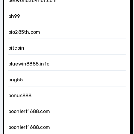
betworld369hot.com
bh99
bio285th.com
bitcoin
bluewin8888.info
bng55
bonus888
boonlert1688.com
boonlert1688.com