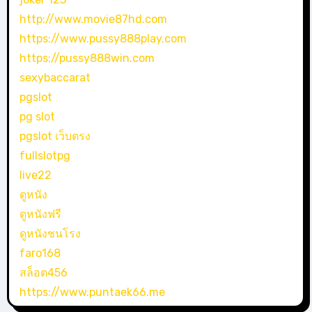
http://www.movie87hd.com
https://www.pussy888play.com
https://pussy888win.com
sexybaccarat
pgslot
pg slot
pgslot เว็บตรง
fullslotpg
live22
ดูหนัง
ดูหนังฟรี
ดูหนังชนโรง
faro168
สล็อต456
https://www.puntaek66.me