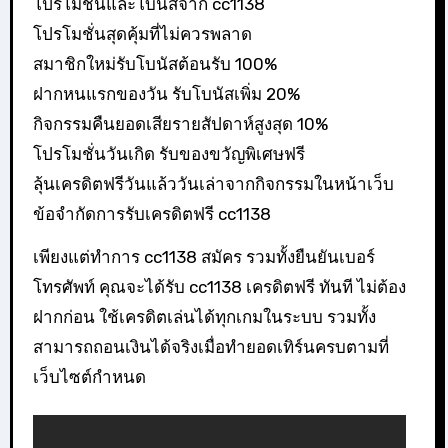
โปรโมชั่นและโบนัสจาก cc1138
โปรโมชั่นสุดคุ้มที่ไม่ควรพลาด
สมาชิกใหม่รับโบนัสต้อนรับ 100%
ฝากหนแรกของวัน รับโบนัสเพิ่ม 20%
กิจกรรมคืนยอดเสียรายสัปดาห์สูงสุด 10%
โปรโมชั่นวันเกิด รับของขวัญพิเศษฟรี
ลุ้นเครดิตฟรีวันแล้ววันเล่าจากกิจกรรมในหน้าเว็บ
ข้อจำกัดการรับเครดิตฟรี cc1138
เพียงแต่ทำการ cc1138 สมัคร รวมทั้งยืนยันเบอร์
โทรศัพท์ คุณจะได้รับ cc1138 เครดิตฟรี ทันที ไม่ต้อง
ฝากก่อน ใช้เครดิตเล่นได้ทุกเกมในระบบ รวมทั้ง
สามารถถอนเงินได้จริงเมื่อทำยอดเทิร์นครบตามที่
เว็บไซต์กำหนด