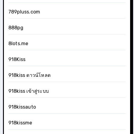
789pluss.com
888pg
8lots.me
918Kiss
918kiss ดาวน์โหลด
918kiss เข้าสู่ระบบ
918kissauto
918kissme