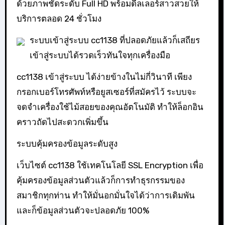
ด้วยภาพชัดระดับ Full HD พร้อมดีลเลอร์สาวสวยให้
บริการตลอด 24 ชั่วโมง
ระบบเข้าสู่ระบบ cc1138 ที่ปลอดภัยแล้วก็เสถียร
เข้าสู่ระบบได้รวดเร็วทันใจทุกเครื่องมือ
cc1138 เข้าสู่ระบบ ได้ง่ายข้างในไม่กี่วินาที เพียง
กรอกเบอร์โทรศัพท์หรือยูสเซอร์ที่สมัครไว้ ระบบจะ
จดจำเครื่องใช้ไม้สอยของคุณอัตโนมัติ ทำให้ล็อกอิน
คราวถัดไปสะดวกเพิ่มขึ้น
ระบบคุ้มครองข้อมูลระดับสูง
เว็บไซต์ cc1138 ใช้เทคโนโลยี SSL Encryption เพื่อ
คุ้มครองข้อมูลส่วนตัวแล้วก็การทำธุรกรรมของ
สมาชิกทุกท่าน ทำให้มั่นอกมั่นใจได้ว่าการเดิมพัน
และก็ข้อมูลส่วนตัวจะปลอดภัย 100%