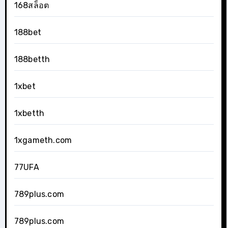
168สล็อต
188bet
188betth
1xbet
1xbetth
1xgameth.com
77UFA
789plus.com
789plus.com