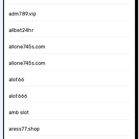
adm789.vip
allbet24hr
allone745s.com
allone745s.com
alot66
alot666
amb slot
aress77.shop