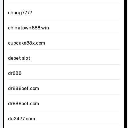
chang7777
chinatown888.win
cupcake88x.com
debet slot
dr888
dr888bet.com
dr888bet.com
du2477.com