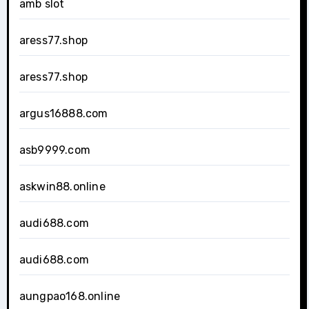
amb slot
aress77.shop
aress77.shop
argus16888.com
asb9999.com
askwin88.online
audi688.com
audi688.com
aungpao168.online