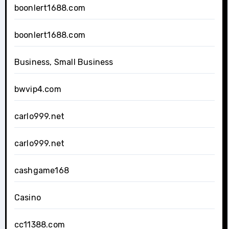
boonlert1688.com
boonlert1688.com
Business, Small Business
bwvip4.com
carlo999.net
carlo999.net
cashgame168
Casino
cc11388.com