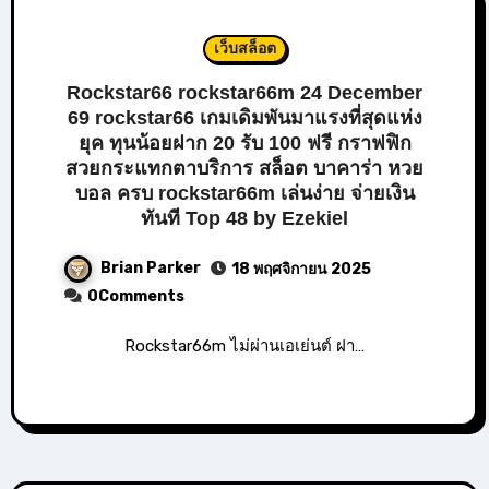
เว็บสล็อต
Rockstar66 rockstar66m 24 December
69 rockstar66 เกมเดิมพันมาแรงที่สุดแห่ง
ยุค ทุนน้อยฝาก 20 รับ 100 ฟรี กราฟฟิก
สวยกระแทกตาบริการ สล็อต บาคาร่า หวย
บอล ครบ rockstar66m เล่นง่าย จ่ายเงิน
ทันที Top 48 by Ezekiel
Brian Parker
18 พฤศจิกายน 2025
0Comments
Rockstar66m ไม่ผ่านเอเย่นต์ ฝา…