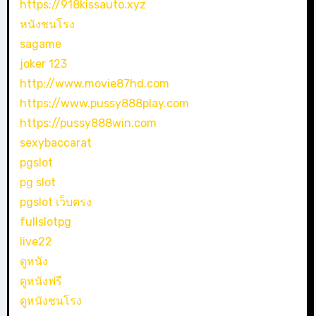
https://918kissauto.xyz
หนังชนโรง
sagame
joker 123
http://www.movie87hd.com
https://www.pussy888play.com
https://pussy888win.com
sexybaccarat
pgslot
pg slot
pgslot เว็บตรง
fullslotpg
live22
ดูหนัง
ดูหนังฟรี
ดูหนังชนโรง