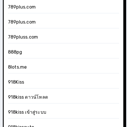
789plus.com
789plus.com
789pluss.com
888pg
8lots.me
918Kiss
918kiss ดาวน์โหลด
918kiss เข้าสู่ระบบ