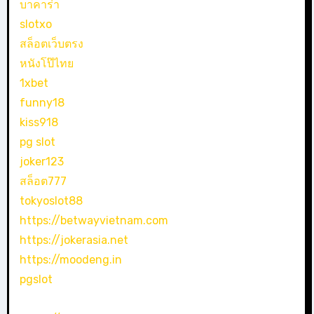
บาคาร่า
slotxo
สล็อตเว็บตรง
หนังโป๊ไทย
1xbet
funny18
kiss918
pg slot
joker123
สล็อต777
tokyoslot88
https://betwayvietnam.com
https://jokerasia.net
https://moodeng.in
pgslot