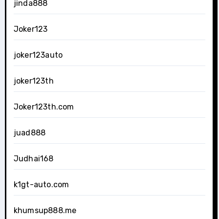
jinda888
Joker123
joker123auto
joker123th
Joker123th.com
juad888
Judhai168
k1gt-auto.com
khumsup888.me