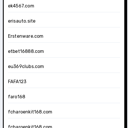
ek4567.com
erisauto.site
Erstenware.com
etbet16888.com
eu369clubs.com
FAFA123
faro168
fcharoenkit168.com
fcharoenkit168.com