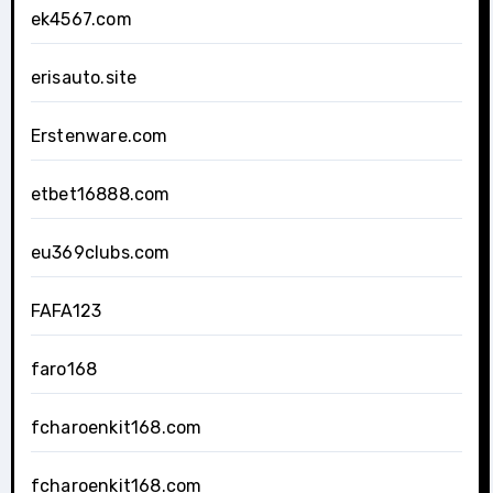
ek4567.com
erisauto.site
Erstenware.com
etbet16888.com
eu369clubs.com
FAFA123
faro168
fcharoenkit168.com
fcharoenkit168.com