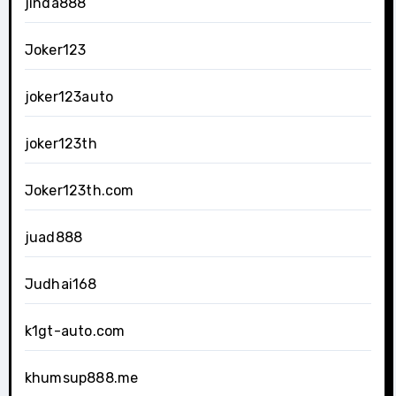
jinda888
Joker123
joker123auto
joker123th
Joker123th.com
juad888
Judhai168
k1gt-auto.com
khumsup888.me