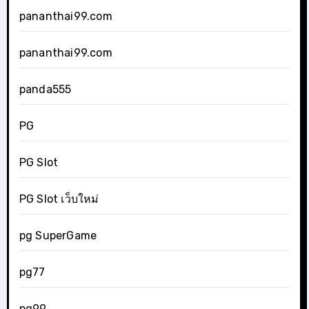
pananthai99.com
pananthai99.com
panda555
PG
PG Slot
PG Slot เว็บใหม่
pg SuperGame
pg77
pg99