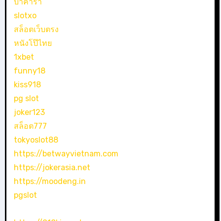
บาคาร่า
slotxo
สล็อตเว็บตรง
หนังโป๊ไทย
1xbet
funny18
kiss918
pg slot
joker123
สล็อต777
tokyoslot88
https://betwayvietnam.com
https://jokerasia.net
https://moodeng.in
pgslot