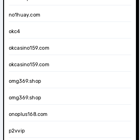
no1huay.com
okc4
okcasino159.com
okcasino159.com
omg369.shop
omg369.shop
onoplus168.com
p2vvip