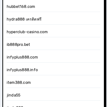
hubbet168.com
hydra888 เครดิตฟรี
hyperclub-casino.com
ib888pro.bet
infyplus888.com
infyplus888.info
item388.com
jinda55