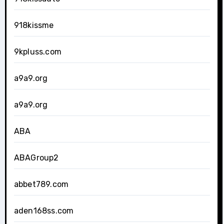
918kissme
9kpluss.com
a9a9.org
a9a9.org
ABA
ABAGroup2
abbet789.com
aden168ss.com