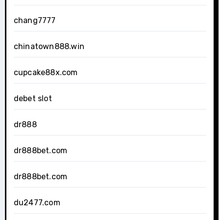
chang7777
chinatown888.win
cupcake88x.com
debet slot
dr888
dr888bet.com
dr888bet.com
du2477.com