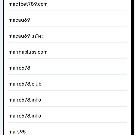
mac1bet789.com
macau69
macau69 สมัคร
marinapluss.com
mario678
mario678.club
mario678.info
mario678.info
mars95