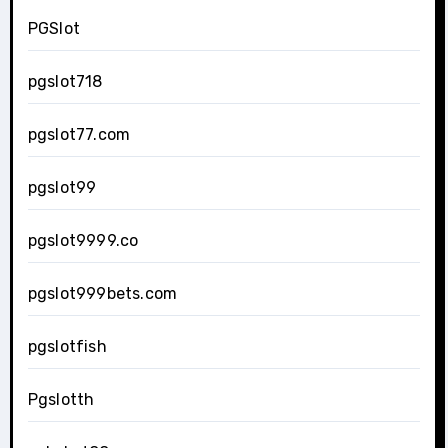
PGSlot
pgslot718
pgslot77.com
pgslot99
pgslot9999.co
pgslot999bets.com
pgslotfish
Pgslotth