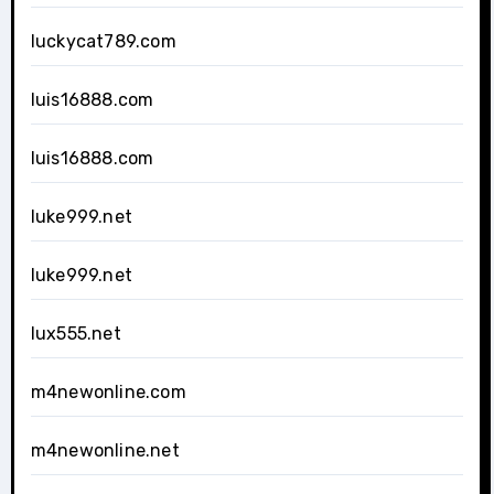
luckycat789.com
luis16888.com
luis16888.com
luke999.net
luke999.net
lux555.net
m4newonline.com
m4newonline.net