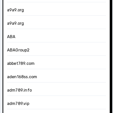
a9a9.org
a9a9.org
ABA
ABAGroup2
abbet789.com
aden168ss.com
adm789.info
adm789.vip