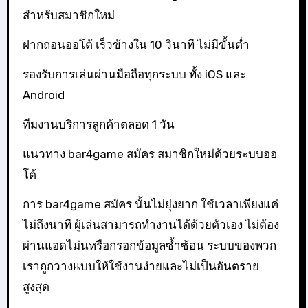
สำหรับสมาชิกใหม่
ฝากถอนออโต้ เร็วข้างใน 10 วินาที ไม่มีขั้นต่ำ
รองรับการเล่นผ่านมือถือทุกระบบ ทั้ง iOS และ
Android
ทีมงานบริการลูกค้าตลอด 1 วัน
แนวทาง bar4game สมัคร สมาชิกใหม่ด้วยระบบออ
โต้
การ bar4game สมัคร นั้นไม่ยุ่งยาก ใช้เวลาเพียงแค่
ไม่ถึงนาที ผู้เล่นสามารถทำงานได้ด้วยตัวเอง ไม่ต้อง
ผ่านแอดไม่นหรือกรอกข้อมูลซ้ำซ้อน ระบบของพวก
เราถูกวางแบบให้ใช้งานง่ายและไม่เป็นอันตราย
สูงสุด