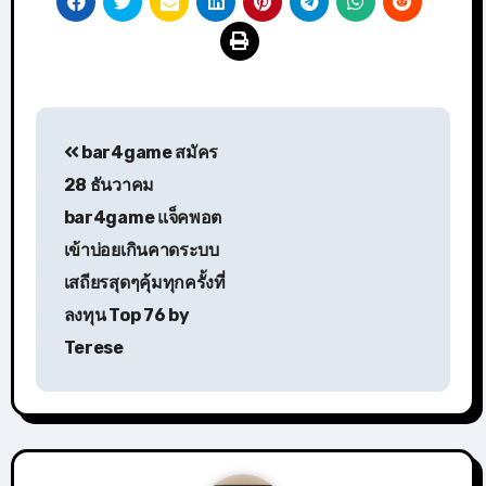
แนะแนว
bar4game สมัคร
เรื่อง
28 ธันวาคม
bar4game แจ็คพอต
เข้าบ่อยเกินคาดระบบ
เสถียรสุดๆคุ้มทุกครั้งที่
ลงทุน Top 76 by
Terese