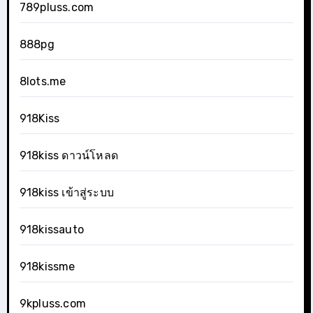
789pluss.com
888pg
8lots.me
918Kiss
918kiss ดาวน์โหลด
918kiss เข้าสู่ระบบ
918kissauto
918kissme
9kpluss.com