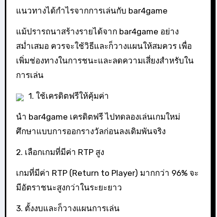
แนวทางได้กำไรจากการเล่นกับ bar4game
แม้ปรารถนาสร้างรายได้จาก bar4game อย่าง
สม่ำเสมอ ควรจะใช้วิธีและก็วางแผนให้สมควร เพื่อ
เพิ่มช่องทางในการชนะและลดความเสี่ยงสำหรับใน
การเล่น
1. ใช้เครดิตฟรีให้คุ้มค่า
นำ bar4game เครดิตฟรี ไปทดลองเล่นเกมใหม่
ศึกษาแบบการออกรางวัลก่อนลงเดิมพันจริง
2. เลือกเกมที่มีค่า RTP สูง
เกมที่มีค่า RTP (Return to Player) มากกว่า 96% จะ
มีอัตราชนะสูงกว่าในระยะยาว
3. ตั้งงบและก็วางแผนการเล่น