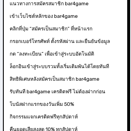
แนวทางการสมัครสมาชิก bar4game
เข้าเว็บไซต์หลักของ bar4game
คลิกที่ปุ่ม “สมัครเป็นสมาชิก” ที่หน้าแรก
กรอกเบอร์โทรศัพท์ ตั้งรหัสผ่าน และยืนยันข้อมูล
กด “ลงทะเบียน” เพื่อเข้าสู่ระบบอัตโนมัติ
ล็อกอินเข้าสู่ระบบรวมทั้งเริ่มเดิมพันได้โดยทันที
สิทธิพิเศษหลังสมัครเป็นสมาชิก bar4game
รับทันที bar4game เครดิตฟรี ไม่ต้องฝากก่อน
โบนัสฝากแรกของวันเพิ่ม 50%
กิจกรรมแจกเครดิตฟรีทุกสัปดาห์
คืนยอดเสียสูงสุด 10% ทุกสัปดาห์