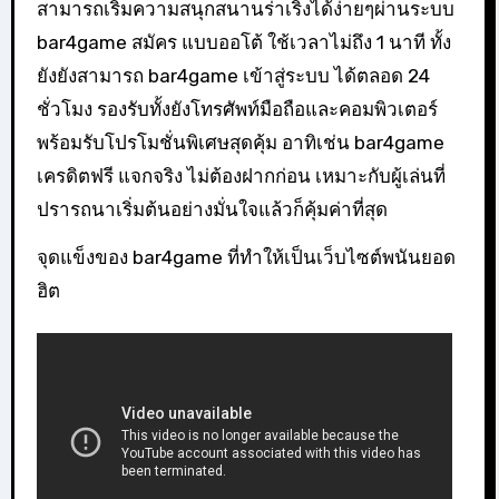
สามารถเริ่มความสนุกสนานร่าเริงได้ง่ายๆผ่านระบบ
bar4game สมัคร แบบออโต้ ใช้เวลาไม่ถึง 1 นาที ทั้ง
ยังยังสามารถ bar4game เข้าสู่ระบบ ได้ตลอด 24
ชั่วโมง รองรับทั้งยังโทรศัพท์มือถือและคอมพิวเตอร์
พร้อมรับโปรโมชั่นพิเศษสุดคุ้ม อาทิเช่น bar4game
เครดิตฟรี แจกจริง ไม่ต้องฝากก่อน เหมาะกับผู้เล่นที่
ปรารถนาเริ่มต้นอย่างมั่นใจแล้วก็คุ้มค่าที่สุด
จุดแข็งของ bar4game ที่ทำให้เป็นเว็บไซต์พนันยอด
ฮิต