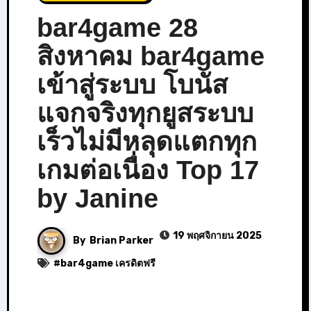
bar4game 28
สิงหาคม bar4game
เข้าสู่ระบบ โบนัส
แจกจริงทุกยูสระบบ
เร็วไม่มีหลุดแตกทุก
เกมต่อเนื่อง Top 17
by Janine
19 พฤศจิกายน 2025
By
Brian Parker
#
bar4game เครดิตฟรี