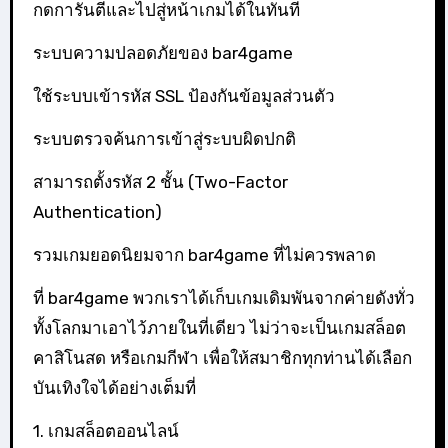
กดการันตีและไปสู่หน้าเกมได้ในทันที
ระบบความปลอดภัยของ bar4game
ใช้ระบบเข้ารหัส SSL ป้องกันข้อมูลส่วนตัว
ระบบตรวจค้นการเข้าสู่ระบบผิดปกติ
สามารถตั้งรหัส 2 ชั้น (Two-Factor
Authentication)
รวมเกมยอดนิยมจาก bar4game ที่ไม่ควรพลาด
ที่ bar4game พวกเราได้เก็บเกมเดิมพันจากค่ายดังทั่ว
ทั้งโลกมาเอาไว้ภายในที่เดียว ไม่ว่าจะเป็นเกมสล็อต
คาสิโนสด หรือเกมกีฬา เพื่อให้สมาชิกทุกท่านได้เลือก
บันเทิงใจได้อย่างเต็มที่
1. เกมสล็อตออนไลน์