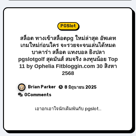
PGSlot
สล็อต ทางเข้าสล็อตpg ใหม่ล่าสุด อัพเดท
เกมใหม่ก่อนใคร จะรวยจะจนเล่นได้หมด
บาคาร่า สล็อต แทงบอล ยิงปลา
pgslotgolf สุดมันส์ สมจริง ลงทุนน้อย Top
11 by Ophelia Fitbloggin.com 30 สิงหา
2568
Brian Parker
8 มิถุนายน 2025
0Comments
เอาอกเอาใจนักเดิมพันกับ pgslot…