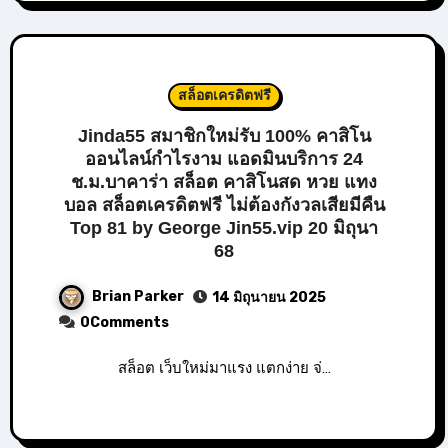
สล็อตเครดิตฟรี
Jinda55 สมาชิกใหม่รับ 100% คาสิโน
ออนไลน์กำไรงาม แอดมินบริการ 24
ช.ม.บาคาร่า สล็อต คาสิโนสด หวย แทง
บอล สล็อตเครดิตฟรี ไม่ต้องกังวลเสียมีคืน
Top 81 by George Jin55.vip 20 มิถุนา
68
Brian Parker
14 มิถุนายน 2025
0Comments
สล็อต เว็บใหม่มาแรง แตกง่าย จ่…