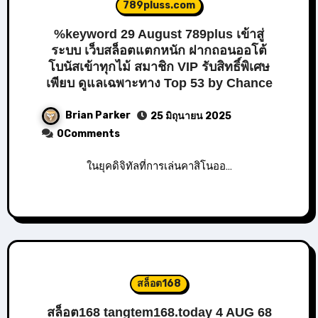
789pluss.com
%keyword 29 August 789plus เข้าสู่
ระบบ เว็บสล็อตแตกหนัก ฝากถอนออโต้
โบนัสเข้าทุกไม้ สมาชิก VIP รับสิทธิ์พิเศษ
เพียบ ดูแลเฉพาะทาง Top 53 by Chance
Brian Parker
25 มิถุนายน 2025
0Comments
ในยุคดิจิทัลที่การเล่นคาสิโนออ…
สล็อต168
สล็อต168 tangtem168.today 4 AUG 68