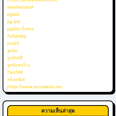
sexybaccarat
pgslot
pg slot
pgslot เว็บตรง
fullslotpg
live22
ดูหนัง
ดูหนังฟรี
ดูหนังชนโรง
faro168
สล็อต456
https://www.puntaek66.me
ความเห็นล่าสุด