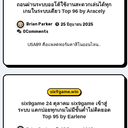
ถอนผ่านระบบออโต้ใช้งานสะดวกเล่นได้ทุก
เกมในระบบเดียว Top 96 by Aracely
Brian Parker
25 มิถุนายน 2025
0Comments
USA89 คือแพลตฟอร์มคาสิโนออนไลน…
six9game.win
six9game 24 ตุลาคม six9game เข้าสู่
ระบบ แตกบ่อยทุกเกมไม่มีขั้นต่ำไม่ติดยอด
Top 95 by Earlene