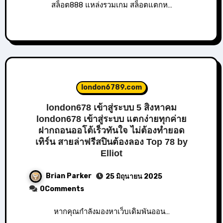
สล็อต888 แหล่งรวมเกม สล็อตแตกห…
london6789.com
london678 เข้าสู่ระบบ 5 สิงหาคม
london678 เข้าสู่ระบบ แตกง่ายทุกค่าย
ฝากถอนออโต้เร็วทันใจ ไม่ต้องทำยอด
เทิร์น สายล่าฟรีสปินต้องลอง Top 78 by
Elliot
Brian Parker
25 มิถุนายน 2025
0Comments
หากคุณกำลังมองหาเว็บเดิมพันออน…