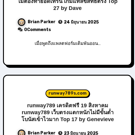
ไม่ต้องทำยอดเทิร์น เกมแท้ลิขสิทธิ์ตรง Top
27 by Dave
Brian Parker
24 มิถุนายน 2025
0Comments
เมื่อพูดถึงแพลตฟอร์มเดิมพันออน…
runway789s.com
runway789 เครดิตฟรี 19 สิงหาคม
runway789 เว็บตรงแตกหนักไม่มีขั้นต่ำ
โบนัสเข้าไวมาก Top 17 by Genevieve
Brian Parker
23 มิถุนายน 2025