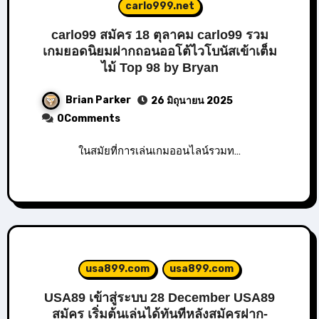
carlo999.net
carlo99 สมัคร 18 ตุลาคม carlo99 รวม
เกมยอดนิยมฝากถอนออโต้ไวโบนัสเข้าเต็ม
ไม้ Top 98 by Bryan
Brian Parker
26 มิถุนายน 2025
0Comments
ในสมัยที่การเล่นเกมออนไลน์รวมท…
usa899.com
usa899.com
USA89 เข้าสู่ระบบ 28 December USA89
สมัคร เริ่มต้นเล่นได้ทันทีหลังสมัครฝาก-