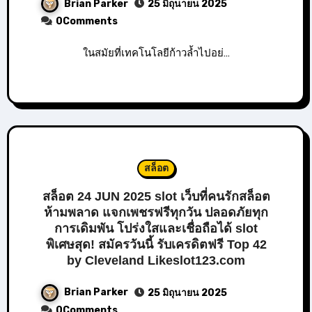
Brian Parker
25 มิถุนายน 2025
0Comments
ในสมัยที่เทคโนโลยีก้าวล้ำไปอย่…
สล็อต
สล็อต 24 JUN 2025 slot เว็บที่คนรักสล็อต
ห้ามพลาด แจกเพชรฟรีทุกวัน ปลอดภัยทุก
การเดิมพัน โปร่งใสและเชื่อถือได้ slot
พิเศษสุด! สมัครวันนี้ รับเครดิตฟรี Top 42
by Cleveland Likeslot123.com
Brian Parker
25 มิถุนายน 2025
0Comments