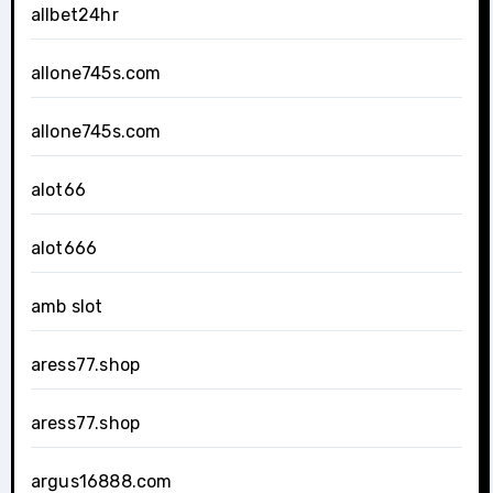
allbet24hr
allone745s.com
allone745s.com
alot66
alot666
amb slot
aress77.shop
aress77.shop
argus16888.com