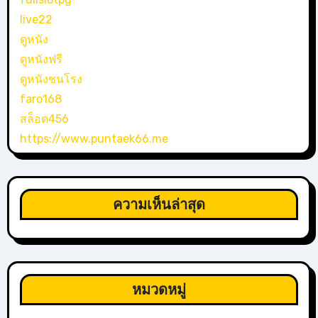
live22
ดูหนัง
ดูหนังฟรี
ดูหนังชนโรง
faro168
สล็อต456
https://www.puntaek66.me
ความเห็นล่าสุด
หมวดหมู่