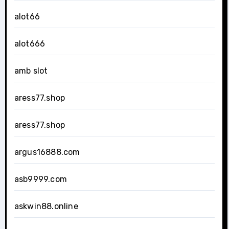
alot66
alot666
amb slot
aress77.shop
aress77.shop
argus16888.com
asb9999.com
askwin88.online