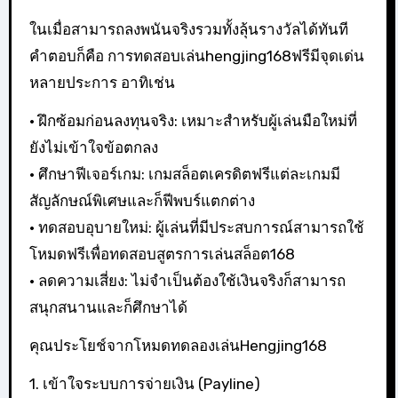
ในเมื่อสามารถลงพนันจริงรวมทั้งลุ้นรางวัลได้ทันที
คำตอบก็คือ การทดสอบเล่นhengjing168ฟรีมีจุดเด่น
หลายประการ อาทิเช่น
• ฝึกซ้อมก่อนลงทุนจริง: เหมาะสำหรับผู้เล่นมือใหม่ที่
ยังไม่เข้าใจข้อตกลง
• ศึกษาฟีเจอร์เกม: เกมสล็อตเครดิตฟรีแต่ละเกมมี
สัญลักษณ์พิเศษและก็ฟีพบร์แตกต่าง
• ทดสอบอุบายใหม่: ผู้เล่นที่มีประสบการณ์สามารถใช้
โหมดฟรีเพื่อทดสอบสูตรการเล่นสล็อต168
• ลดความเสี่ยง: ไม่จำเป็นต้องใช้เงินจริงก็สามารถ
สนุกสนานและก็ศึกษาได้
คุณประโยช์จากโหมดทดลองเล่นHengjing168
1. เข้าใจระบบการจ่ายเงิน (Payline)