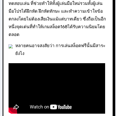
ทดสอบเล่น ที่ช่วยทำให้ทั้งผู้เล่นมือใหม่รวมทั้งผู้เล่น
มือโปรได้ฝึกหัด ฝึกหัดทักษะ และทำความเข้าใจข้อ
ตกลงโดยไม่ต้องเสียเงินแม้แต่บาทเดียว ซึ่งถือเป็นอีก
หนึ่งจุดเด่นที่ทำให้เกมสล็อต168ได้รับความนิยมโดย
ตลอด
หลายคนอาจสงสัยว่า การเล่นสล็อตฟรีนั้นมีสาระ
ยังไง