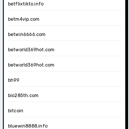
betflixtikto.info
betm4vip.com
betwin6666.com
betworld369hot.com
betworld369hot.com
bh99
bio285th.com
bitcoin
bluewin8888.info