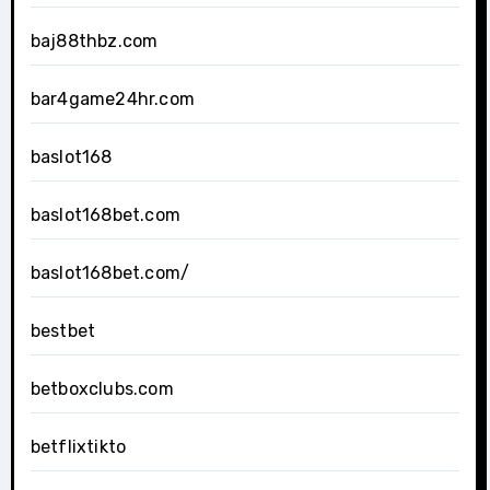
baj88thbz.com
bar4game24hr.com
baslot168
baslot168bet.com
baslot168bet.com/
bestbet
betboxclubs.com
betflixtikto