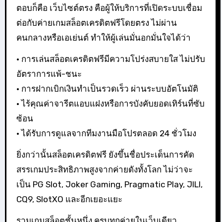
ตอบก็คือ เว็บไซต์ตรง คือผู้ให้บริการที่เปิดระบบเชื่อม
ต่อกับค่ายเกมสล็อตเครดิตฟรีโดยตรง ไม่ผ่าน
คนกลางหรือเอเย่นต์ ทำให้ผู้เล่นมั่นอกมั่นใจได้ว่า
• การเล่นสล็อตเครดิตฟรีมีความโปร่งสบายใส ไม่ปรับ
อัตราการแพ้-ชนะ
• การฝากเบิกเงินทำเป็นรวดเร็ว ผ่านระบบอัตโนมัติ
• ไร้คุณค่าจารีตแอบแฝงหรือการบังคับยอดเทิร์นที่ซับ
ซ้อน
• ได้รับการดูแลจากทีมงานมือโปรตลอด 24 ชั่วโมง
ยิ่งกว่านั้นสล็อตเครดิตฟรี ยังขึ้นชื่อประเด็นการคัด
สรรเกมประสิทธิภาพสูงจากค่ายดังทั้งโลก ไม่ว่าจะ
เป็น PG Slot, Joker Gaming, Pragmatic Play, JILI,
CQ9, SlotXO และอีกเยอะแยะ
รวมเกมสล็อตชั้นหนึ่ง ครบทุกค่ายในเว็บเดียว