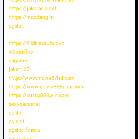
https://jokerasia.net
https://moodeng.in
pgslot
https://918kissauto.xyz
หนังชนโรง
sagame
joker 123
http://www.movie87hd.com
https://www.pussy888play.com
https://pussy888win.com
sexybaccarat
pgslot
pg slot
pgslot เว็บตรง
fullslotpg