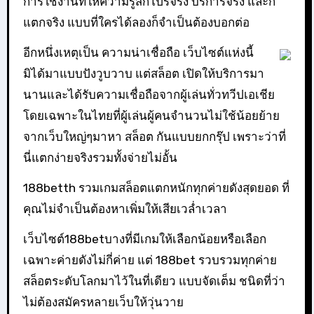
การใช้งานที่ให้ความรู้สึกโปรจริง บริการจริง และก็
แตกจริง แบบที่ใครได้ลองก็จำเป็นต้องบอกต่อ
อีกหนึ่งเหตุเป็น ความน่าเชื่อถือ เว็บไซต์แห่งนี้
มิได้มาแบบปังวูบวาบ แต่สล็อต เปิดให้บริการมา
นานและได้รับความเชื่อถือจากผู้เล่นทั่วทวีปเอเชีย
โดยเฉพาะในไทยที่ผู้เล่นผู้คนจำนวนไม่ใช้น้อยย้าย
จากเว็บใหญ่ๆมาหา สล็อต กันแบบยกกรุ๊ป เพราะว่าที่
นี่แตกง่ายจริงรวมทั้งจ่ายไม่อั้น
188betth รวมเกมสล็อตแตกหนักทุกค่ายดังสุดยอด ที่
คุณไม่จำเป็นต้องหาเพิ่มให้เสียเวล่ำเวลา
เว็บไซต์188betบางที่มีเกมให้เลือกน้อยหรือเลือก
เฉพาะค่ายดังไม่กี่ค่าย แต่ 188bet รวบรวมทุกค่าย
สล็อตระดับโลกมาไว้ในที่เดียว แบบจัดเต็ม ชนิดที่ว่า
ไม่ต้องสมัครหลายเว็บให้วุ่นวาย