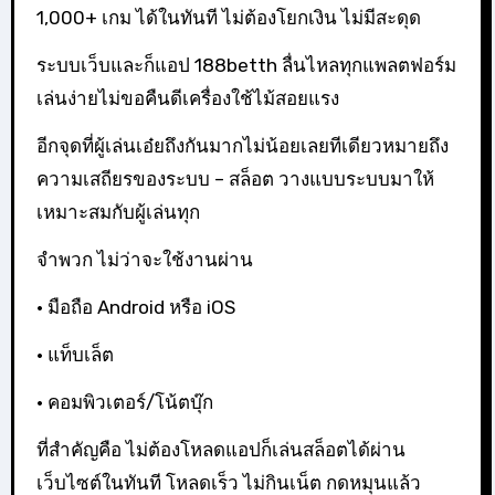
1,000+ เกม ได้ในทันที ไม่ต้องโยกเงิน ไม่มีสะดุด
ระบบเว็บและก็แอป 188betth ลื่นไหลทุกแพลตฟอร์ม
เล่นง่ายไม่ขอคืนดีเครื่องใช้ไม้สอยแรง
อีกจุดที่ผู้เล่นเอ๋ยถึงกันมากไม่น้อยเลยทีเดียวหมายถึง
ความเสถียรของระบบ – สล็อต วางแบบระบบมาให้
เหมาะสมกับผู้เล่นทุก
จำพวก ไม่ว่าจะใช้งานผ่าน
• มือถือ Android หรือ iOS
• แท็บเล็ต
• คอมพิวเตอร์/โน้ตบุ๊ก
ที่สำคัญคือ ไม่ต้องโหลดแอปก็เล่นสล็อตได้ผ่าน
เว็บไซต์ในทันที โหลดเร็ว ไม่กินเน็ต กดหมุนแล้ว