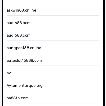
askwin88.online
audi688.com
audi688.com
aungpao168.online
autoslot16888.com
av
Aytomonturque.org
ba88th.com