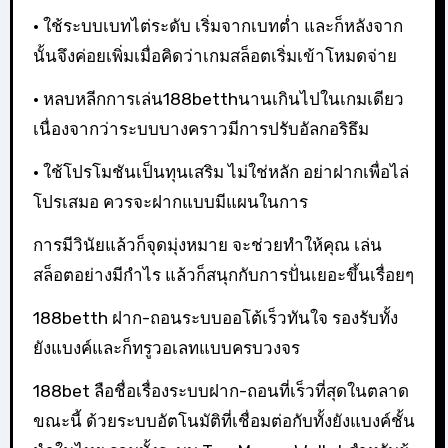
• ใช้ระบบเบทไต่ระดับ เริ่มจากเบทต่ำ และก็หลังจาก
นั้นจึงค่อยเพิ่มเมื่อคิดว่าเกมสล็อตเริ่มเข้าโหมดจ่าย
• หลบหลีกการเล่น188betthนานเกินไปในเกมเดียว
เนื่องจากว่าระบบบางคราวมีการปรับอัลกอริธึม
• ใช้โปรโมชันเป็นทุนเสริม ไม่ใช่หลัก อย่าฝากเพื่อไล่
โปรเสมอ ควรจะฝากแบบมีแผนในการ
การมีวินัยแล้วก็จุดมุ่งหมาย จะช่วยทำให้คุณ เล่น
สล็อตอย่างมีกำไร แล้วก็สนุกกับการปั่นเยอะขึ้นเรื่อยๆ
188betth ฝาก-ถอนระบบออโต้เร็วทันใจ รองรับทั้ง
ยังแบงค์และก็ทรูวอเลทแบบครบวงจร
188bet ลือชื่อเรื่องระบบฝาก-ถอนที่เร็วที่สุดในตลาด
ขณะนี้ ด้วยระบบอัตโนมัติที่เชื่อมต่อกับทั้งยังแบงค์ชั้น