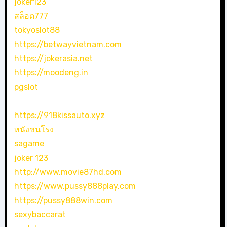
joker123
สล็อต777
tokyoslot88
https://betwayvietnam.com
https://jokerasia.net
https://moodeng.in
pgslot
https://918kissauto.xyz
หนังชนโรง
sagame
joker 123
http://www.movie87hd.com
https://www.pussy888play.com
https://pussy888win.com
sexybaccarat