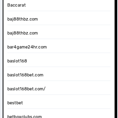
Baccarat
baj88thbz.com
baj88thbz.com
bar4game24hr.com
baslot168
baslot168bet.com
baslot168bet.com/
bestbet
betboxclubs.com