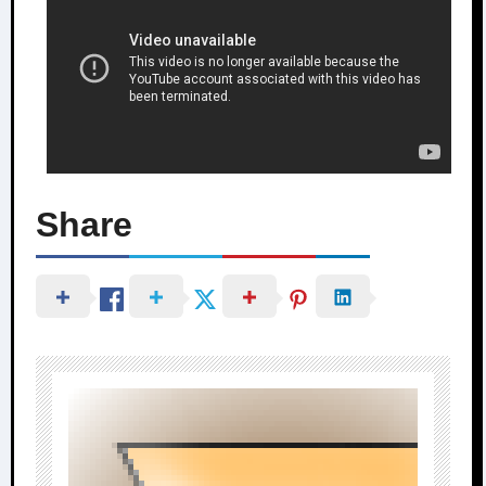
Share