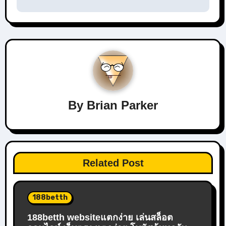
By
Brian Parker
Related Post
188betth
188betth websiteแตกง่าย เล่นสล็อต