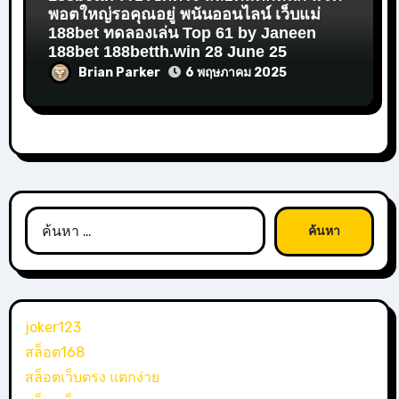
พอตใหญ่รอคุณอยู่ พนันออนไลน์ เว็บแม่
188bet ทดลองเล่น Top 61 by Janeen
188bet 188betth.win 28 June 25
Brian Parker
6 พฤษภาคม 2025
ค้นหา
สำหรับ:
joker123
สล็อต168
สล็อตเว็บตรง แตกง่าย