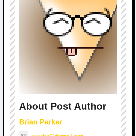
About Post Author
Brian Parker
seoaba01@gmail.com