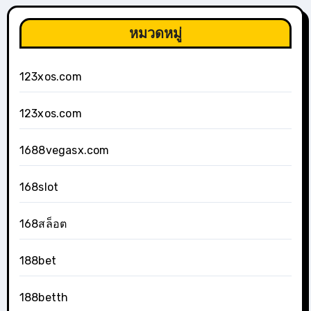
หมวดหมู่
123xos.com
123xos.com
1688vegasx.com
168slot
168สล็อต
188bet
188betth