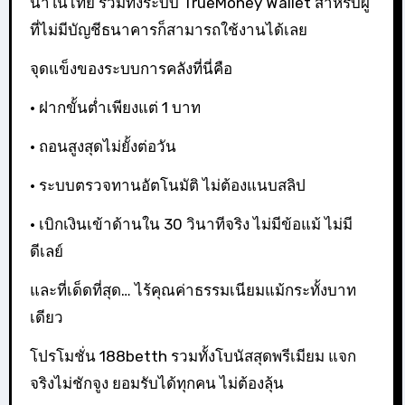
นำในไทย รวมทั้งระบบ TrueMoney Wallet สำหรับผู้
ที่ไม่มีบัญชีธนาคารก็สามารถใช้งานได้เลย
จุดแข็งของระบบการคลังที่นี่คือ
• ฝากขั้นต่ำเพียงแต่ 1 บาท
• ถอนสูงสุดไม่ยั้งต่อวัน
• ระบบตรวจทานอัตโนมัติ ไม่ต้องแนบสลิป
• เบิกเงินเข้าด้านใน 30 วินาทีจริง ไม่มีข้อแม้ ไม่มี
ดีเลย์
และที่เด็ดที่สุด… ไร้คุณค่าธรรมเนียมแม้กระทั้งบาท
เดียว
โปรโมชั่น 188betth รวมทั้งโบนัสสุดพรีเมียม แจก
จริงไม่ชักจูง ยอมรับได้ทุกคน ไม่ต้องลุ้น