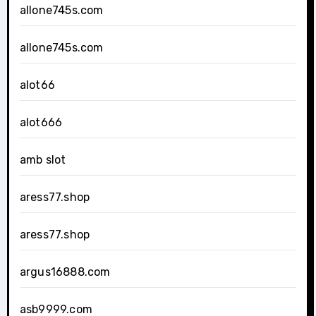
allone745s.com
allone745s.com
alot66
alot666
amb slot
aress77.shop
aress77.shop
argus16888.com
asb9999.com