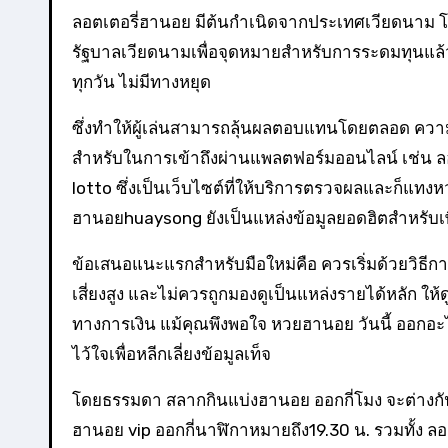
ลอตเตอรี่ฮานอย มีต้นกำเนิดจากประเทศเวียดนาม โด
รัฐบาลเวียดนามเพื่อจุดหมายสำหรับการระดมทุนแล้ว
ทุกวัน ไม่มีทางหยุด
ซึ่งทำให้ผู้เล่นสามารถลุ้นผลตอบแทนโดยตลอด ค
สำหรับในการเข้าถึงผ่านแพลตฟอร์มออนไลน์ เช่น ลอต
lotto ซึ่งเป็นเว็บไซต์ที่ให้บริการตรวจผลและก็
ฮานอยhuaysong ยังเป็นแหล่งข้อมูลยอดฮิตสำหรับเ
ข้อเสนอแนะแรกสำหรับมือใหม่คือ ควรเริ่มด้วยวิธี
เสี่ยงสูง และไม่ควรถูกมองดูเป็นแหล่งรายได้หลัก ใ
ทางการเงิน แม้คุณพึงพอใจ หวยฮานอย วันนี้ ออกอะไ
ไว้ใจเพื่อหลีกเลี่ยงข้อมูลเท็จ
โดยธรรมดา สลากกินแบ่งฮานอย ออกกี่โมง จะต่างกั
ฮานอย vip ออกกี่นาฬิกาหมายถึง19.30 น. รวมทั้ง 