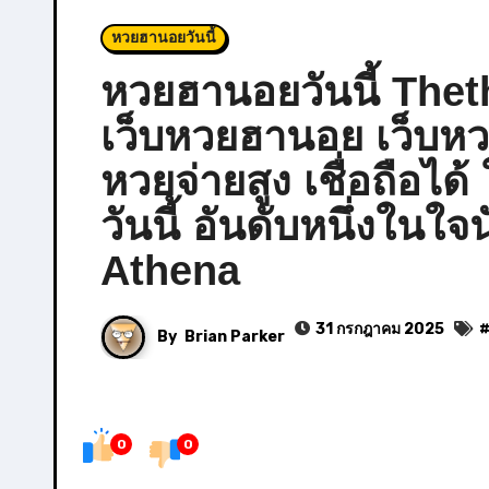
หวยฮานอยวันนี้
หวยฮานอยวันนี้ The
เว็บหวยฮานอย เว็บหว
หวยจ่ายสูง เชื่อถือไ
วันนี้ อันดับหนึ่งในใ
Athena
31 กรกฎาคม 2025
By
Brian Parker
0
0