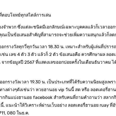
ตอบโจทย์ทุกสไตล์การเล่น
ำพวก ซึ่งแต่ละชนิดมีเอกลักษณ์เฉพาะบุคคลแล้วก็เวลาออกรา
คุณเป็นข้อเสนอสำคัญที่สามารถจะช่วยเพิ่มความสนุกแล้วก็ลดก
รางวัลทุกวี่ทุกวันเวลา 18.30 น. เหมาะสำหรับผู้เล่นที่ปรารถ
ช่น เลข 4 ตัว 3 ตัว แล้วก็ 2 ตัว ข้อเสนอคือ ควรศึกษาผล ลอตเต
น จากข้อมูลปี 2567 ที่แสดงเลขออกบ่อยครั้งในเดือนธันวาคม ได
ออกรางวัลเวลา 19.30 น. เป็นประเภทที่ได้รับความนิยมสูงเพรา
ีทางต่างๆดังเช่นว่า หวยฮานอย vip วันนี้ สด หรือ ลอตเตอรี่ฮา
ลากกินแบ่งฮานอย facebook สำหรับคนที่ถามคำถามว่า สลากก
้, แนะนำให้วิเคราะห์ผ่านเว็บอย่าง ลอตเตอรี่ฮานอย ruay ที่อั
711, 080 ในธ.ค.