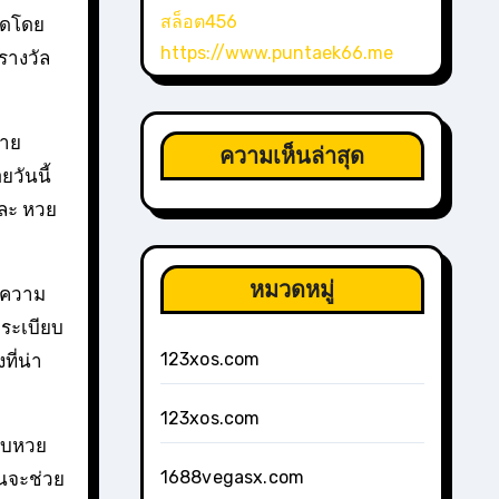
สล็อต456
ัดโดย
https://www.puntaek66.me
รางวัล
บาย
ความเห็นล่าสุด
วันนี้
และ หวย
หมวดหมู่
มีความ
บระเบียบ
123xos.com
ี่น่า
123xos.com
ว็บหวย
1688vegasx.com
อนจะช่วย