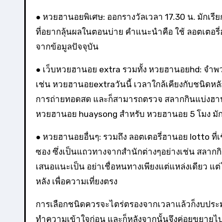
● หวยฮานอยพิเศษ: ออกรางวัลเวลา 17.30 น. มักเรียก
ที่อยากลุ้นผลในตอนบ่าย คำแนะนำคือ ใช้ ลอตเตอรี่ฮ
จากข้อมูลปัจจุบัน
● เว็บหวยฮานอย extra รวมทั้ง หวยฮานอยhd: จำพว
เช่น หวยฮานอยextraวันนี้ เวลาใกล้เคียงกับชนิดหล
การถ่ายทอดสด และก็สามารถตรวจ สลากกินแบ่งฮานอย
หวยฮานอย huaysong สำหรับ หวยฮานอย 5 โมง มักอ้า
● หวยฮานอยอื่นๆ: รวมถึง ลอตเตอรี่ฮานอย lotto ที
ซอง ซึ่งเป็นแถวทางจากสำนักต่างๆอย่างเช่น สลากก
เสนอแนะเป็น อย่าเชื่อหนทางเพียงแต่แหล่งเดียว แต
หลัง เพื่อความเที่ยงตรง
การเลือกชนิดควรจะไตร่ตรองจากเวลาแล้วก็งบประมา
ทำความเข้าใจก่อน และก็หลังจากนั้นจึงค่อยขยายไปยัง