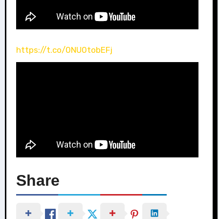
https://t.co/0NU0tobEFj
Share