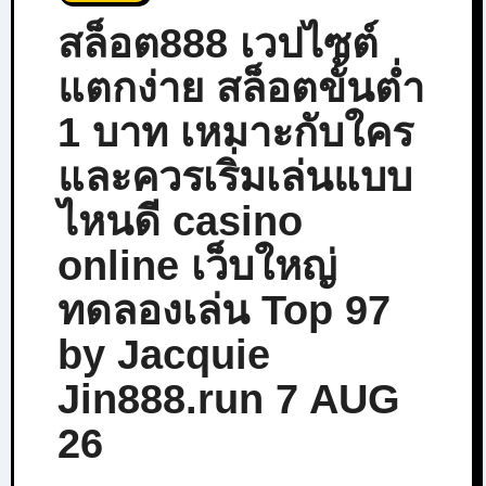
สล็อต888 เวปไซต์
แตกง่าย สล็อตขั้นต่ำ
1 บาท เหมาะกับใคร
และควรเริ่มเล่นแบบ
ไหนดี casino
online เว็บใหญ่
ทดลองเล่น Top 97
by Jacquie
Jin888.run 7 AUG
26