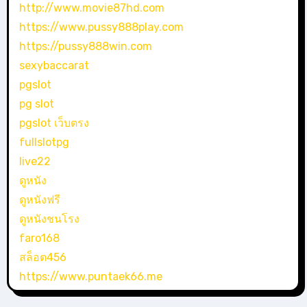
http://www.movie87hd.com
https://www.pussy888play.com
https://pussy888win.com
sexybaccarat
pgslot
pg slot
pgslot เว็บตรง
fullslotpg
live22
ดูหนัง
ดูหนังฟรี
ดูหนังชนโรง
faro168
สล็อต456
https://www.puntaek66.me