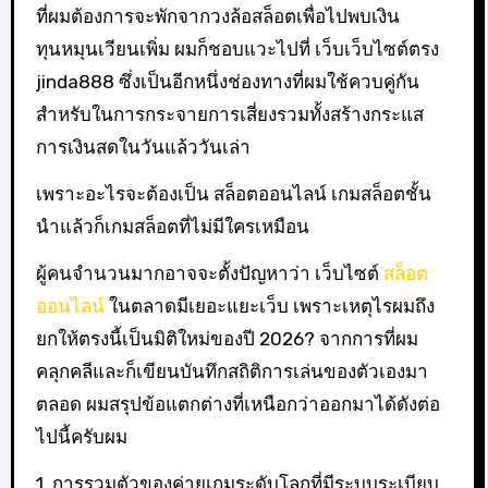
ที่ผมต้องการจะพักจากวงล้อสล็อตเพื่อไปพบเงิน
ทุนหมุนเวียนเพิ่ม ผมก็ชอบแวะไปที่ เว็บเว็บไซต์ตรง
jinda888 ซึ่งเป็นอีกหนึ่งช่องทางที่ผมใช้ควบคู่กัน
สำหรับในการกระจายการเสี่ยงรวมทั้งสร้างกระแส
การเงินสดในวันแล้ววันเล่า
เพราะอะไรจะต้องเป็น สล็อตออนไลน์ เกมสล็อตชั้น
นำแล้วก็เกมสล็อตที่ไม่มีใครเหมือน
ผู้คนจำนวนมากอาจจะตั้งปัญหาว่า เว็บไซต์
สล็อต
ออนไลน์
ในตลาดมีเยอะแยะเว็บ เพราะเหตุไรผมถึง
ยกให้ตรงนี้เป็นมิติใหม่ของปี 2026? จากการที่ผม
คลุกคลีและก็เขียนบันทึกสถิติการเล่นของตัวเองมา
ตลอด ผมสรุปข้อแตกต่างที่เหนือกว่าออกมาได้ดังต่อ
ไปนี้ครับผม
1. การรวมตัวของค่ายเกมระดับโลกที่มีระบบระเบียบ