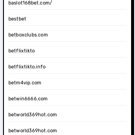
baslot168bet.com/
bestbet
betboxclubs.com
betflixtikto
betflixtikto.info
betm4vip.com
betwin6666.com
betworld369hot.com
betworld369hot.com