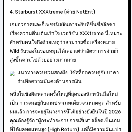
4. Starburst XXXtreme (ค่าย NetEnt)
เกมอวกาศและก็เพชรนิลจินดาระยิบที่ขึ้นชื่อลือชา
เรื่องความตื่นเต้นเร้าใจ เวอร์ชัน XXXtreme นี้เหมาะ
สำหรับคนใจถึงด้วยเหตุว่าสามารถซื้อเครื่องหมาย
Wild รับรองในรอบหมุนได้เลย แต่ว่าอัตราการจ่ายก็
สูงขึ้นตามไปด้วยอย่างมากมาย
แนวทางควบรวมสองฝั่ง: ใช้สล็อตควบคู่กับบาคา
ร่าเพื่อความมั่นคงด้านการเงิน
หนึ่งในข้อผิดพลาดครั้งใหญ่ที่สุดของนักพนันมือใหม่
เป็น การจมอยู่กับเกมประเภทเดียวจนหมดตูด สำหรับ
ผมแล้ว การจะอยู่ในวงการนี้ได้อย่างยั่งยืนในปี 2026
คุณต้องรู้จัก “ผู้กระทำระจายการเสี่ยง” สล็อตเป็นเกม
ที่ได้ผลทดแทนสูง (High Return) แต่ก็มีความผันแปร