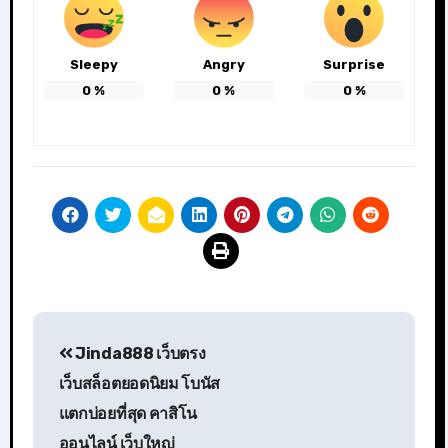
Sleepy
Angry
Surprise
0
%
0
%
0
%
แนะแนว
Jinda888 เว็บตรง
เรื่อง
เว็บสล็อตยอดนิยม โบนัส
แตกบ่อยที่สุด คาสิโน
ออนไลน์ เว็บใหญ่