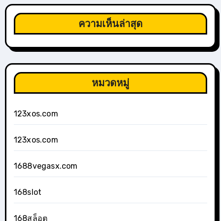
ความเห็นล่าสุด
หมวดหมู่
123xos.com
123xos.com
1688vegasx.com
168slot
168สล็อต