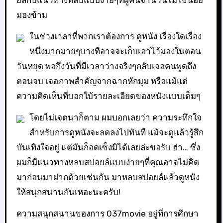
ยล์กับแนวทางหลบแบบง่ายๆที่ผู้คนจำนวนไม่ใช้น้อย
มองข้าม
ในช่วงเวลาที่พวกเราต้องการ ดูหนัง เรื่องใดเรื่อง
หนึ่งมากมายๆบางทีอาจจะเก็บเอาไว้มองในตอน
วันหยุด พอถึงวันที่มีเวลาว่างจริงๆกลับเจอคนพูดถึง
ตอนจบ เจอภาพสำคัญจากฉากหักมุม หรือแม้แต่
ความคิดเห็นที่บอกใบ้รายละเอียดของหนังแบบเต็มๆ
โดยไม่เจตนาก็ตาม ผมบอกเลยว่า ความระทึกใจ
สำหรับการดูหนังจะลดลงไปทันที แม้จะดูแล้วรู้สึก
บันเทิงใจอยู่ แต่มันก็อดเซ็งมิได้เลยล่ะขอรับ ฮ่า… ซึ่ง
ผมก็มีแนวทางหลบสปอยล์แบบง่ายๆที่คุณอาจไม่คิด
มาก่อนมาฝากด้วยเช่นกัน มาหลบสปอยล์แล้วดูหนัง
ให้สนุกสนานกันเหอะนะครับ!
ความสนุกสนานของการ 037movie อยู่ที่การศึกษา