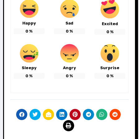
Happy
Sad
Excited
0
%
0
%
0
%
Sleepy
Angry
Surprise
0
%
0
%
0
%