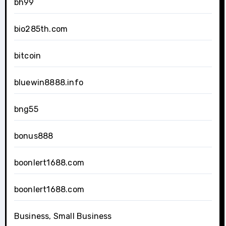
bh99
bio285th.com
bitcoin
bluewin8888.info
bng55
bonus888
boonlert1688.com
boonlert1688.com
Business, Small Business