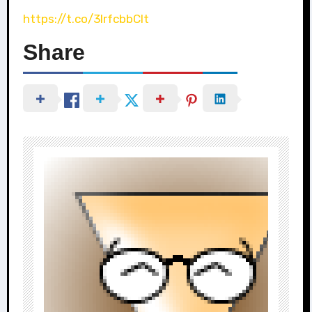
https://t.co/3IrfcbbClt
Share