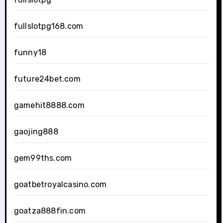
fullslotpg168.com
funny18
future24bet.com
gamehit8888.com
gaojing888
gem99ths.com
goatbetroyalcasino.com
goatza888fin.com