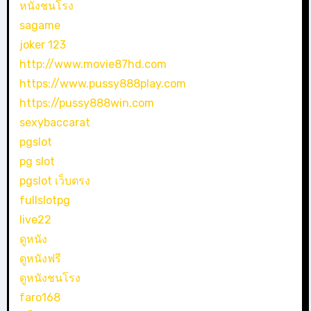
หนังชนโรง
sagame
joker 123
http://www.movie87hd.com
https://www.pussy888play.com
https://pussy888win.com
sexybaccarat
pgslot
pg slot
pgslot เว็บตรง
fullslotpg
live22
ดูหนัง
ดูหนังฟรี
ดูหนังชนโรง
faro168