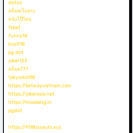
slotxo
สล็อตเว็บตรง
หนังโป๊ไทย
1xbet
funny18
kiss918
pg slot
joker123
สล็อต777
tokyoslot88
https://betwayvietnam.com
https://jokerasia.net
https://moodeng.in
pgslot
https://918kissauto.xyz