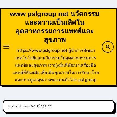
Skip
to
www pslgroup net นวัตกรรม
content
และความเป็นเลิศใน
อุตสาหกรรมการแพทย์และ
สุขภาพ
https://www.pslgroup.net ผู้นำการพัฒนา
เทคโนโลยีและนวัตกรรมในอุตสาหกรรมการ
แพทย์และสุขภาพ เรามุ่งมั่นที่พัฒนาเครื่องมือ
แพทย์ที่ทันสมัย เพื่อเพิ่มคุณภาพในการรักษาโรค
และการดูแลสุขภาพของคนทั่วโลก psl group
Home
rasri365 เข้าสู่ระบบ