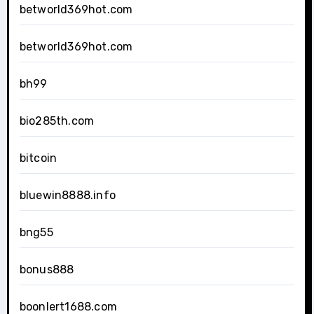
betworld369hot.com
betworld369hot.com
bh99
bio285th.com
bitcoin
bluewin8888.info
bng55
bonus888
boonlert1688.com