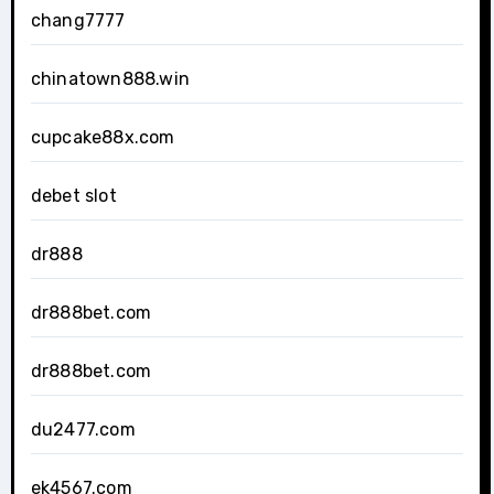
chang7777
chinatown888.win
cupcake88x.com
debet slot
dr888
dr888bet.com
dr888bet.com
du2477.com
ek4567.com