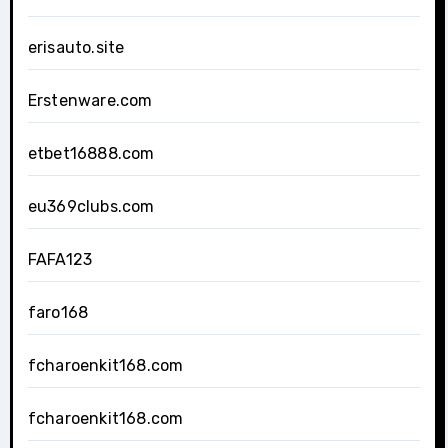
erisauto.site
Erstenware.com
etbet16888.com
eu369clubs.com
FAFA123
faro168
fcharoenkit168.com
fcharoenkit168.com