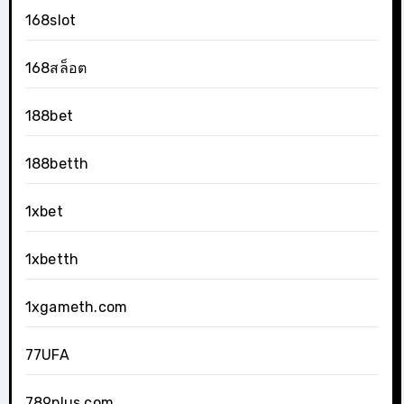
168slot
168สล็อต
188bet
188betth
1xbet
1xbetth
1xgameth.com
77UFA
789plus.com