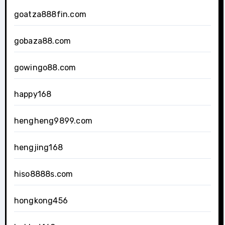
goatza888fin.com
gobaza88.com
gowingo88.com
happy168
hengheng9899.com
hengjing168
hiso8888s.com
hongkong456