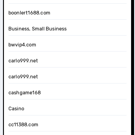
boonlert1688.com
Business, Small Business
bwvip4.com
carlo999.net
carlo999.net
cashgame168
Casino
cc11388.com