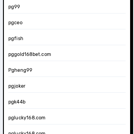
pg99
pgceo
pgfish
pggold168bet.com
Pgheng99
pgjoker
pgk44b
pglucky168.com
pglucky168.com