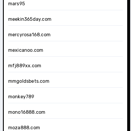
mars95
meekin365day.com
mercyrosa168.com
mexicanoo.com
mfj889xx.com
mmgoldsbets.com
monkey789
mono16888.com
moza888.com