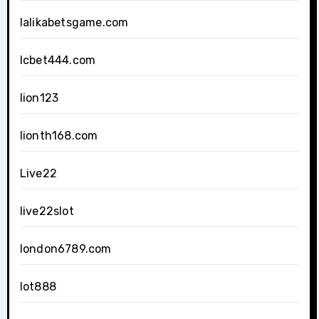
lalikabetsgame.com
lcbet444.com
lion123
lionth168.com
Live22
live22slot
london6789.com
lot888