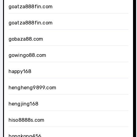
goatza888fin.com
goatza888fin.com
gobaza88.com
gowingo88.com
happy168
hengheng9899.com
hengjing168
hiso8888s.com
hongkong456