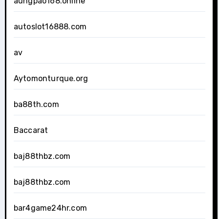
aungpao168.online
autoslot16888.com
av
Aytomonturque.org
ba88th.com
Baccarat
baj88thbz.com
baj88thbz.com
bar4game24hr.com