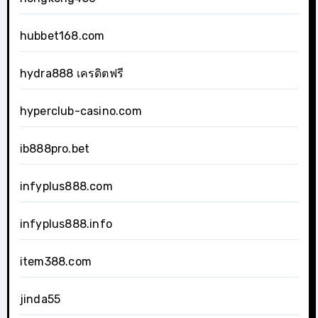
hubbet168.com
hydra888 เครดิตฟรี
hyperclub-casino.com
ib888pro.bet
infyplus888.com
infyplus888.info
item388.com
jinda55