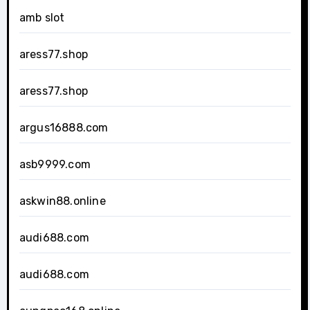
amb slot
aress77.shop
aress77.shop
argus16888.com
asb9999.com
askwin88.online
audi688.com
audi688.com