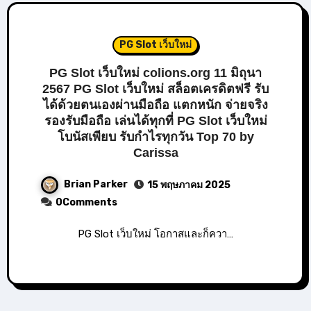
PG Slot เว็บใหม่
PG Slot เว็บใหม่ colions.org 11 มิถุนา
2567 PG Slot เว็บใหม่ สล็อตเครดิตฟรี รับ
ได้ด้วยตนเองผ่านมือถือ แตกหนัก จ่ายจริง
รองรับมือถือ เล่นได้ทุกที่ PG Slot เว็บใหม่
โบนัสเพียบ รับกำไรทุกวัน Top 70 by
Carissa
Brian Parker
15 พฤษภาคม 2025
0Comments
PG Slot เว็บใหม่ โอกาสและก็ควา…