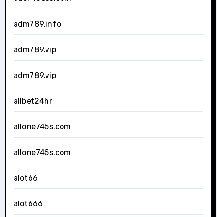
adm789.info
adm789.vip
adm789.vip
allbet24hr
allone745s.com
allone745s.com
alot66
alot666