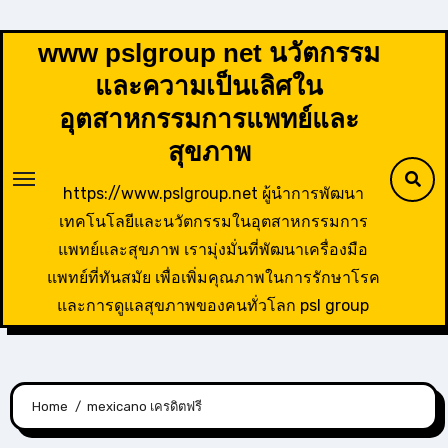
Skip
to
www pslgroup net นวัตกรรม
content
และความเป็นเลิศใน
อุตสาหกรรมการแพทย์และ
สุขภาพ
https://www.pslgroup.net ผู้นำการพัฒนา
เทคโนโลยีและนวัตกรรมในอุตสาหกรรมการ
แพทย์และสุขภาพ เรามุ่งมั่นที่พัฒนาเครื่องมือ
แพทย์ที่ทันสมัย เพื่อเพิ่มคุณภาพในการรักษาโรค
และการดูแลสุขภาพของคนทั่วโลก psl group
Home
mexicano เครดิตฟรี