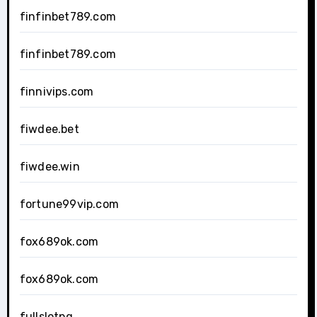
finfinbet789.com
finfinbet789.com
finnivips.com
fiwdee.bet
fiwdee.win
fortune99vip.com
fox689ok.com
fox689ok.com
fullslotpg