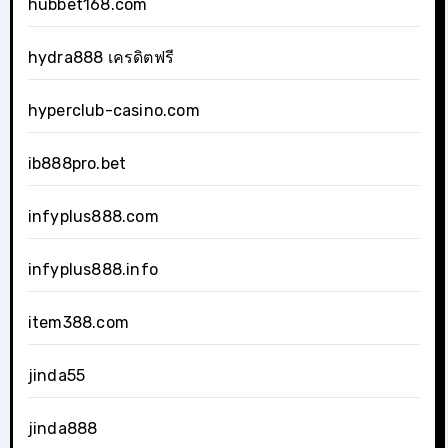
hubbet168.com
hydra888 เครดิตฟรี
hyperclub-casino.com
ib888pro.bet
infyplus888.com
infyplus888.info
item388.com
jinda55
jinda888