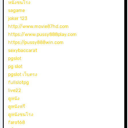
หนังชนโรง
sagame
joker 123
http://www.movie87hd.com
https://www.pussy888play.com
https://pussy888win.com
sexybaccarat
pgslot
pg slot
pgslot เว็บตรง
fullslotpg
live22
ดูหนัง
ดูหนังฟรี
ดูหนังชนโรง
faro168