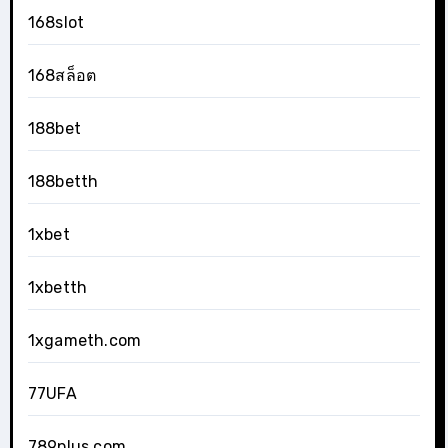
168slot
168สล็อต
188bet
188betth
1xbet
1xbetth
1xgameth.com
77UFA
789plus.com