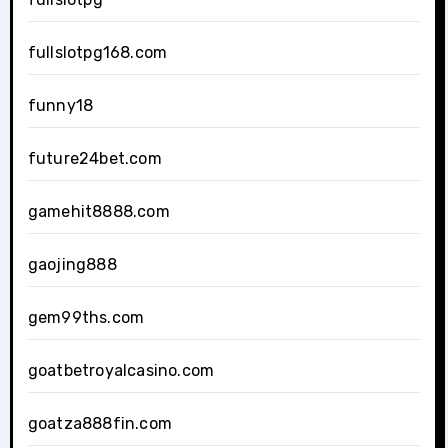
fullslotpg168.com
funny18
future24bet.com
gamehit8888.com
gaojing888
gem99ths.com
goatbetroyalcasino.com
goatza888fin.com