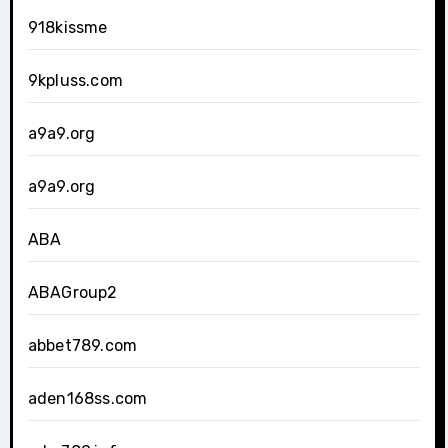
918kissme
9kpluss.com
a9a9.org
a9a9.org
ABA
ABAGroup2
abbet789.com
aden168ss.com