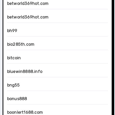
betworld369hot.com
betworld369hot.com
bh99
bio285th.com
bitcoin
bluewin8888.info
bng55
bonus888
boonlert1688.com