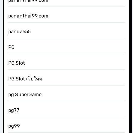
pananthai99.com
pananthai99.com
panda555
PG
PG Slot
PG Slot เว็บใหม่
pg SuperGame
pg77
pg99