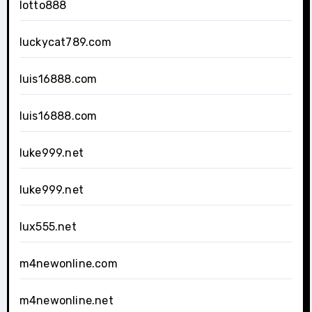
lotto888
luckycat789.com
luis16888.com
luis16888.com
luke999.net
luke999.net
lux555.net
m4newonline.com
m4newonline.net