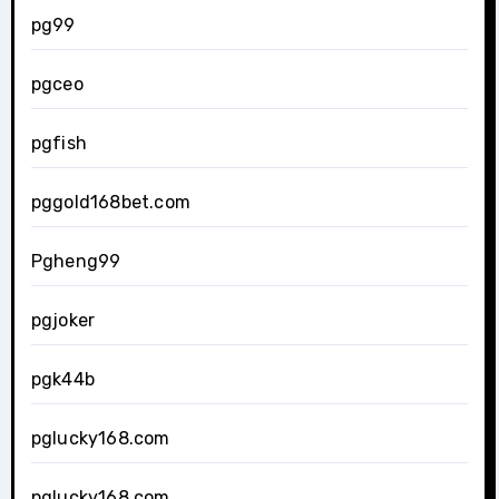
pg99
pgceo
pgfish
pggold168bet.com
Pgheng99
pgjoker
pgk44b
pglucky168.com
pglucky168.com