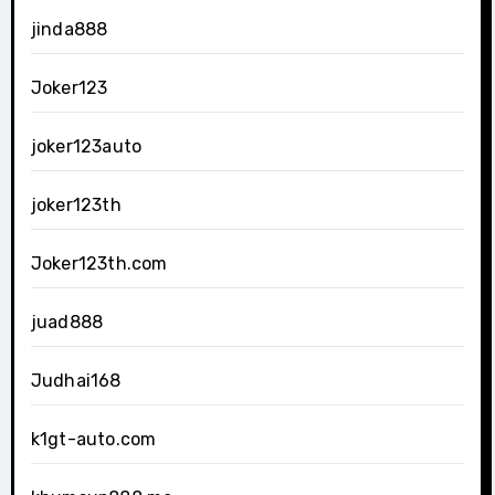
jinda888
Joker123
joker123auto
joker123th
Joker123th.com
juad888
Judhai168
k1gt-auto.com