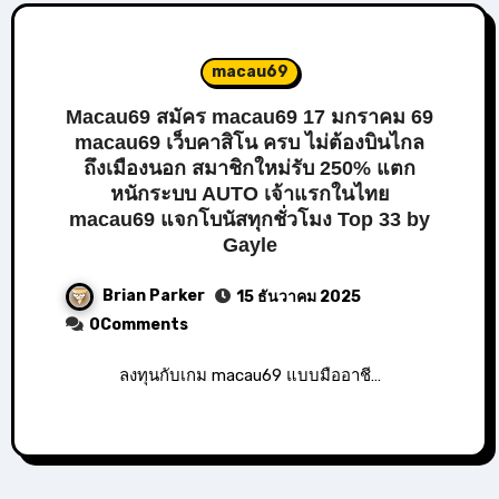
macau69
Macau69 สมัคร macau69 17 มกราคม 69
macau69 เว็บคาสิโน ครบ ไม่ต้องบินไกล
ถึงเมืองนอก สมาชิกใหม่รับ 250% แตก
หนักระบบ AUTO เจ้าแรกในไทย
macau69 แจกโบนัสทุกชั่วโมง Top 33 by
Gayle
Brian Parker
15 ธันวาคม 2025
0Comments
ลงทุนกับเกม macau69 แบบมืออาชี…