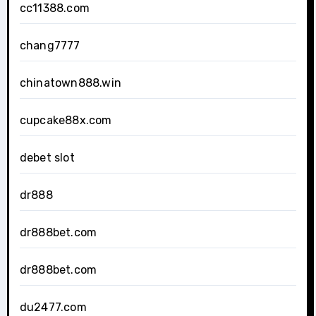
cc11388.com
chang7777
chinatown888.win
cupcake88x.com
debet slot
dr888
dr888bet.com
dr888bet.com
du2477.com