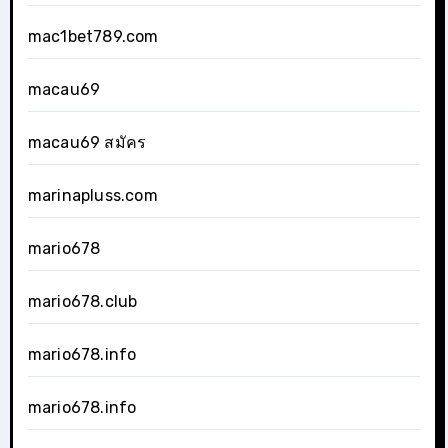
mac1bet789.com
macau69
macau69 สมัคร
marinapluss.com
mario678
mario678.club
mario678.info
mario678.info