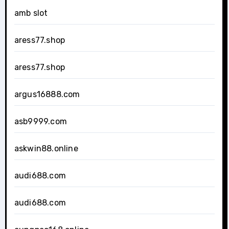
amb slot
aress77.shop
aress77.shop
argus16888.com
asb9999.com
askwin88.online
audi688.com
audi688.com