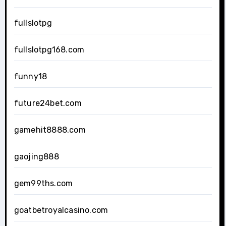
fullslotpg
fullslotpg168.com
funny18
future24bet.com
gamehit8888.com
gaojing888
gem99ths.com
goatbetroyalcasino.com