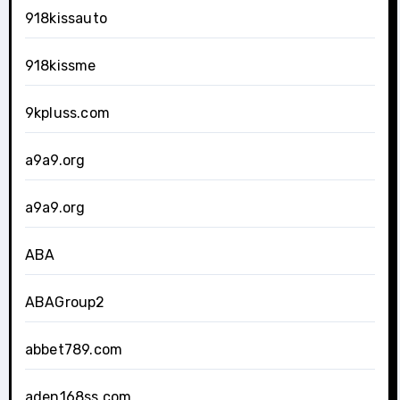
918kissauto
918kissme
9kpluss.com
a9a9.org
a9a9.org
ABA
ABAGroup2
abbet789.com
aden168ss.com