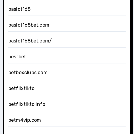
baslot168
baslot168bet.com
baslot168bet.com/
bestbet
betboxclubs.com
betflixtikto
betflixtikto.info
betm4vip.com