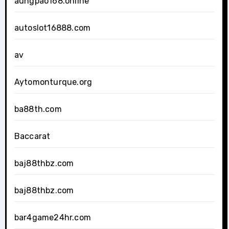
aungpao168.online
autoslot16888.com
av
Aytomonturque.org
ba88th.com
Baccarat
baj88thbz.com
baj88thbz.com
bar4game24hr.com