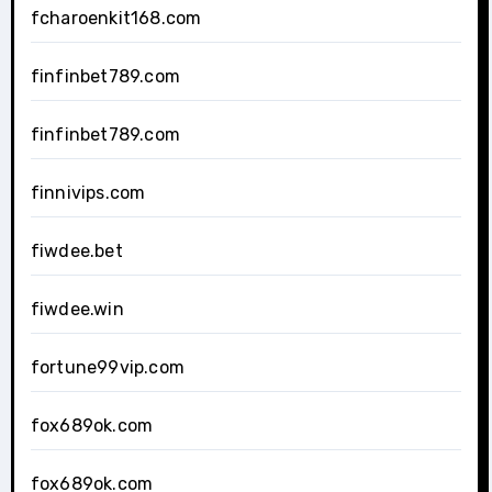
fcharoenkit168.com
finfinbet789.com
finfinbet789.com
finnivips.com
fiwdee.bet
fiwdee.win
fortune99vip.com
fox689ok.com
fox689ok.com