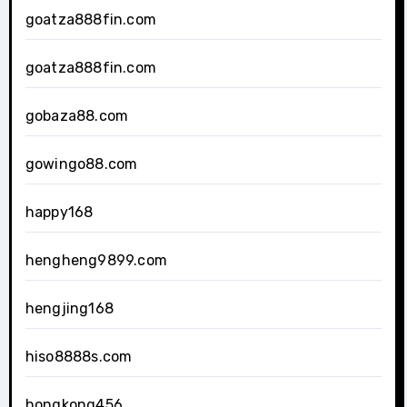
goatza888fin.com
goatza888fin.com
gobaza88.com
gowingo88.com
happy168
hengheng9899.com
hengjing168
hiso8888s.com
hongkong456