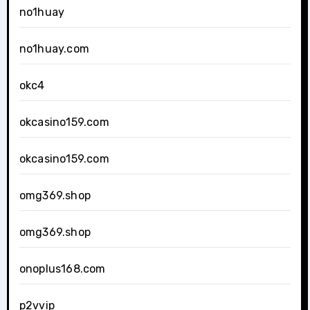
no1huay
no1huay.com
okc4
okcasino159.com
okcasino159.com
omg369.shop
omg369.shop
onoplus168.com
p2vvip