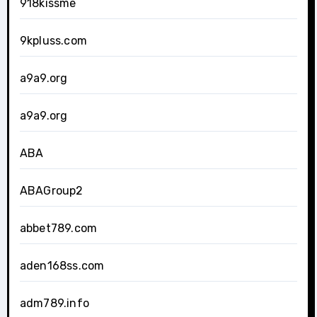
918kissme
9kpluss.com
a9a9.org
a9a9.org
ABA
ABAGroup2
abbet789.com
aden168ss.com
adm789.info