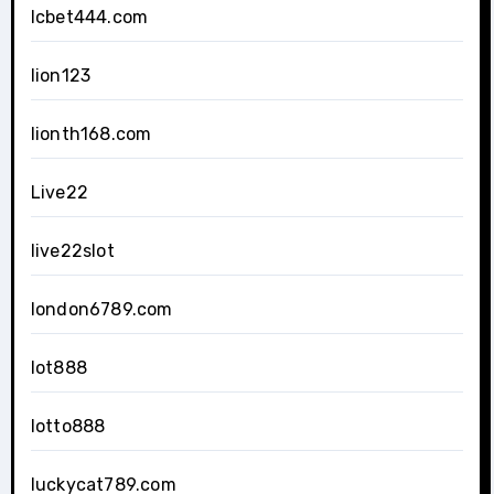
lcbet444.com
lion123
lionth168.com
Live22
live22slot
london6789.com
lot888
lotto888
luckycat789.com