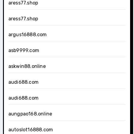
aress77.shop
aress77.shop
argus16888.com
asb9999.com
askwin88.online
audi688.com
audi688.com
aungpao168.online
autoslot16888.com