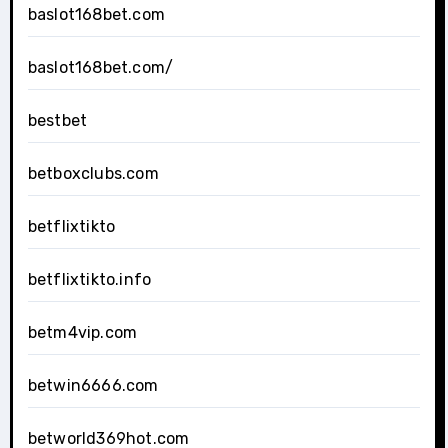
baslot168bet.com
baslot168bet.com/
bestbet
betboxclubs.com
betflixtikto
betflixtikto.info
betm4vip.com
betwin6666.com
betworld369hot.com