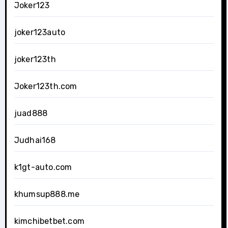
Joker123
joker123auto
joker123th
Joker123th.com
juad888
Judhai168
k1gt-auto.com
khumsup888.me
kimchibetbet.com