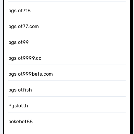
pgslot718
pgslot77.com
pgslot99
pgslot9999.co
pgslot999bets.com
pgslotfish
Pgslotth
pokebet88