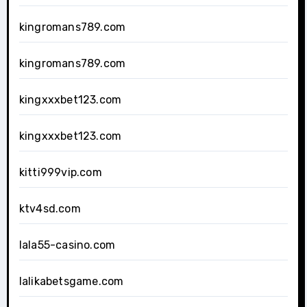
kingromans789.com
kingromans789.com
kingxxxbet123.com
kingxxxbet123.com
kitti999vip.com
ktv4sd.com
lala55-casino.com
lalikabetsgame.com