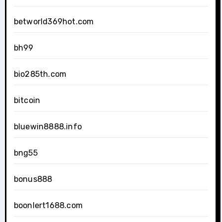
betworld369hot.com
bh99
bio285th.com
bitcoin
bluewin8888.info
bng55
bonus888
boonlert1688.com