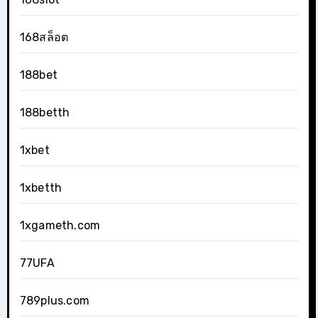
168สล็อต
188bet
188betth
1xbet
1xbetth
1xgameth.com
77UFA
789plus.com