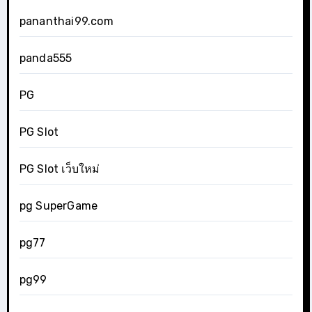
pananthai99.com
panda555
PG
PG Slot
PG Slot เว็บใหม่
pg SuperGame
pg77
pg99