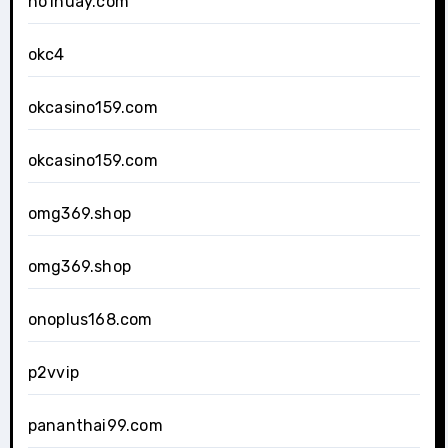
no1huay.com
okc4
okcasino159.com
okcasino159.com
omg369.shop
omg369.shop
onoplus168.com
p2vvip
pananthai99.com