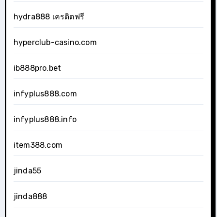
hydra888 เครดิตฟรี
hyperclub-casino.com
ib888pro.bet
infyplus888.com
infyplus888.info
item388.com
jinda55
jinda888