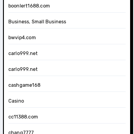
boonlert1688.com
Business, Small Business
bwvip4.com
carlo999.net
carlo999.net
cashgame168
Casino
cc11388.com
chang7777