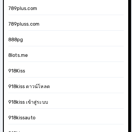
789plus.com
789pluss.com
888pg
8lots.me
918Kiss
918kiss ดาวน์โหลด
918kiss เข้าสู่ระบบ
918kissauto