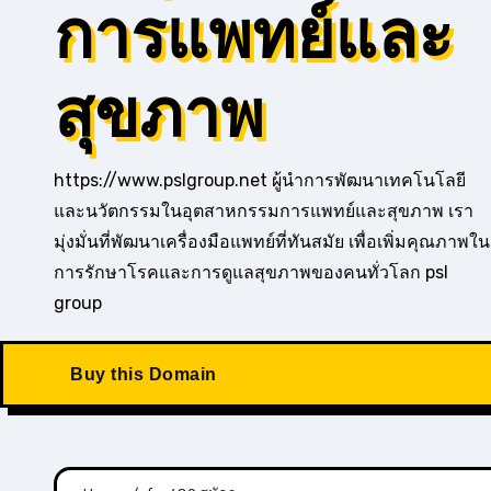
การแพทย์และ
สุขภาพ
https://www.pslgroup.net ผู้นำการพัฒนาเทคโนโลยี
และนวัตกรรมในอุตสาหกรรมการแพทย์และสุขภาพ เรา
มุ่งมั่นที่พัฒนาเครื่องมือแพทย์ที่ทันสมัย เพื่อเพิ่มคุณภาพใน
การรักษาโรคและการดูแลสุขภาพของคนทั่วโลก psl
group
Buy this Domain