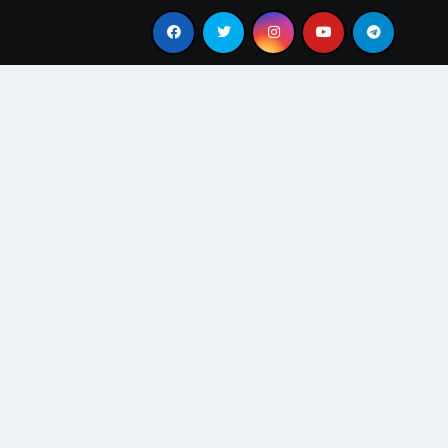
นมัติ การันตี กำไรหลักแสน สล็อตเว็บตรง ห้ามพลาด โปรดีรออย