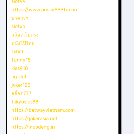
slot99
https://www.pussy888fun.io
บาคาร่า
slotxo
สล็อตเว็บตรง
หนังโป๊ไทย
1xbet
funny18
kiss918
pg slot
joker123
สล็อต777
tokyoslot88
https://betwayvietnam.com
https://jokerasia.net
https://moodeng.in