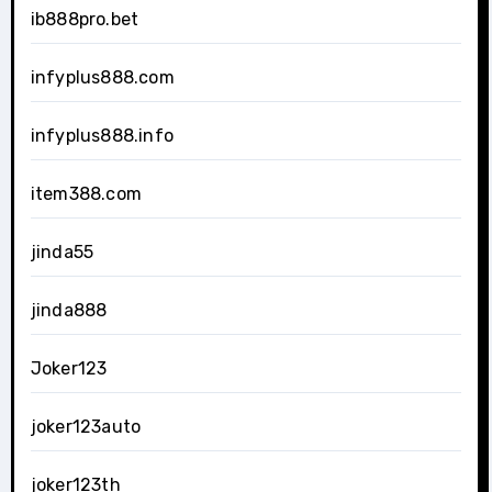
ib888pro.bet
infyplus888.com
infyplus888.info
item388.com
jinda55
jinda888
Joker123
joker123auto
joker123th