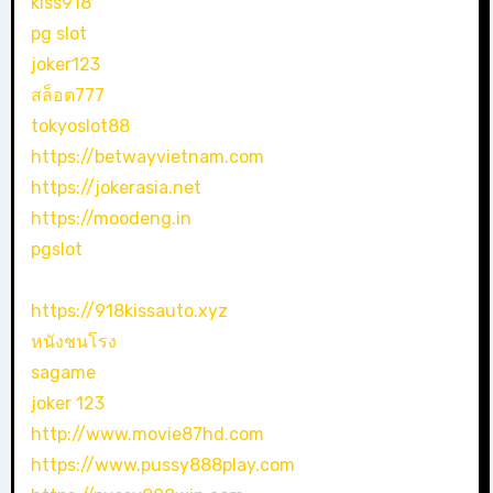
kiss918
pg slot
joker123
สล็อต777
tokyoslot88
https://betwayvietnam.com
https://jokerasia.net
https://moodeng.in
pgslot
https://918kissauto.xyz
หนังชนโรง
sagame
joker 123
http://www.movie87hd.com
https://www.pussy888play.com