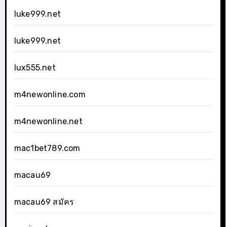
luke999.net
luke999.net
lux555.net
m4newonline.com
m4newonline.net
mac1bet789.com
macau69
macau69 สมัคร