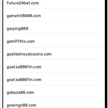
future24bet.com
gamehit8888.com
gaojing888
gem99ths.com
goatbetroyalcasino.com
goatza888fin.com
goatza888fin.com
gobaza88.com
gowingo88.com