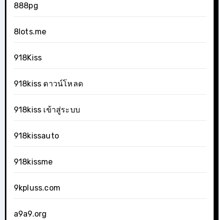
888pg
8lots.me
918Kiss
918kiss ดาวน์โหลด
918kiss เข้าสู่ระบบ
918kissauto
918kissme
9kpluss.com
a9a9.org