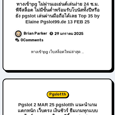
ทางเข้าpg ไม่ผ่านเอเย่นต์เล่นง่าย 24 ช.ม.
พีจีสล็อต ไม่มีขั้นต่ำพร้อมรับโบนัสทั้งปีหรือ
ยัง pgslot เล่นผ่านมือถือได้เลย Top 35 by
Elaine Pgslot99.de 13 FEB 25
Brian Parker
29 มกราคม 2025
0Comments
ทางเข้าpg เว็บสล็อตใหม่ล่าสุด …
Pgslotth
Pgslot 2 MAR 25 pgslotth แนะนำเกม
แตกหนัก เว็บตรง เงินชัวร์ ธีมเกมทุกแบบ