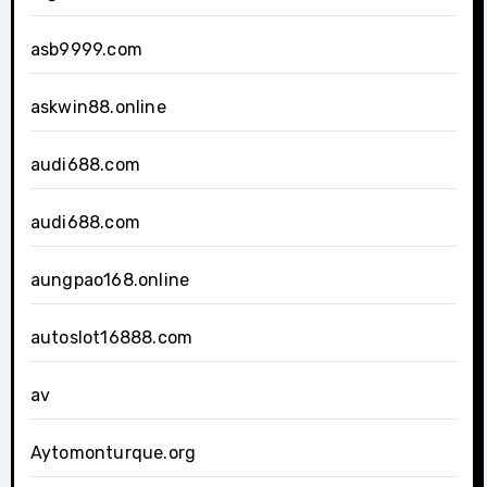
asb9999.com
askwin88.online
audi688.com
audi688.com
aungpao168.online
autoslot16888.com
av
Aytomonturque.org