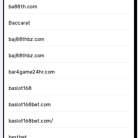
ba88th.com
Baccarat
baj88thbz.com
baj88thbz.com
bar4game24hr.com
baslot168
baslot168bet.com
baslot168bet.com/
bestbet