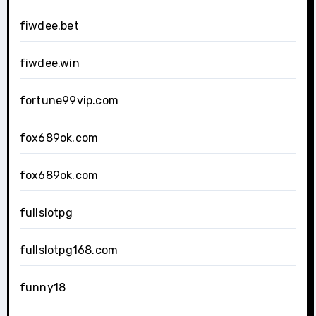
fiwdee.bet
fiwdee.win
fortune99vip.com
fox689ok.com
fox689ok.com
fullslotpg
fullslotpg168.com
funny18