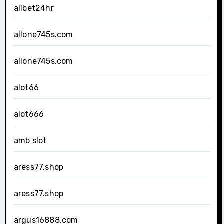
allbet24hr
allone745s.com
allone745s.com
alot66
alot666
amb slot
aress77.shop
aress77.shop
argus16888.com