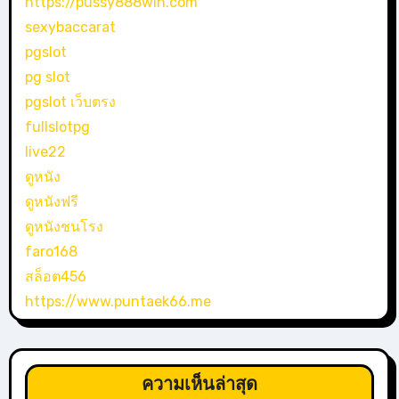
https://pussy888win.com
sexybaccarat
pgslot
pg slot
pgslot เว็บตรง
fullslotpg
live22
ดูหนัง
ดูหนังฟรี
ดูหนังชนโรง
faro168
สล็อต456
https://www.puntaek66.me
ความเห็นล่าสุด