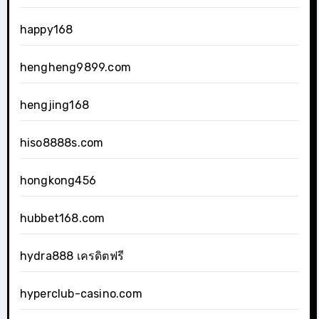
happy168
hengheng9899.com
hengjing168
hiso8888s.com
hongkong456
hubbet168.com
hydra888 เครดิตฟรี
hyperclub-casino.com