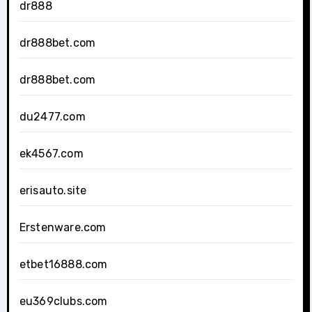
dr888
dr888bet.com
dr888bet.com
du2477.com
ek4567.com
erisauto.site
Erstenware.com
etbet16888.com
eu369clubs.com