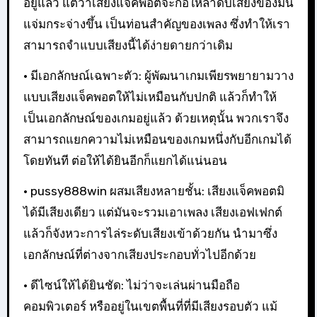
อยู่แล้ว แต่ว่าเสียงแจ็คพอตจะก่อให้ลำดับเสียงของมัน
แจ่มกระจ่างขึ้น เป็นท่อนสำคัญของเพลง ซึ่งทำให้เรา
สามารถจำแบบเสียงนี้ได้ง่ายดายกว่าเดิม
• มีเอกลักษณ์เฉพาะตัว: ผู้พัฒนาเกมเพียรพยายามวาง
แบบเสียงแจ็คพอตให้ไม่เหมือนกับปกติ แล้วก็ทำให้
เป็นเอกลักษณ์ของเกมอยู่แล้ว ด้วยเหตุนั้น พวกเราจึง
สามารถแยกความไม่เหมือนของเกมหนึ่งกับอีกเกมได้
โดยทันที ต่อให้ได้ยินอีกก็แยกได้แน่นอน
• pussy888win ผสมเสียงหลายชั้น: เสียงแจ็คพอตมิ
ได้มีเสียงเดียว แต่มันจะรวมเอาเพลง เสียงเอฟเฟกต์
แล้วก็จังหวะการไล่ระดับเสียงเข้าด้วยกัน นำมาซึ่ง
เอกลักษณ์ที่ต่างจากเสียงประกอบทั่วไปอีกด้วย
• ดีไซน์ให้ได้ยินชัด: ไม่ว่าจะเล่นผ่านมือถือ
คอมพิวเตอร์ หรืออยู่ในเขตพื้นที่ที่มีเสียงรอบตัว แม้