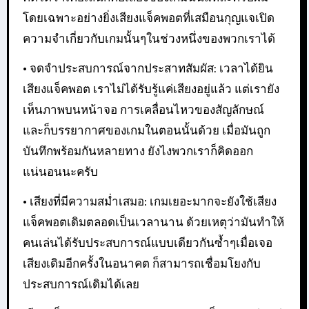
โดยเฉพาะอย่างยิ่งเสียงแจ็คพอตที่เสมือนกุญแจเปิด
ความจำเกี่ยวกับเกมนั้นๆในช่วงหนึ่งของพวกเราได้
• จดจำประสบการณ์จากประสาทสัมผัส: เวลาได้ยิน
เสียงแจ็คพอต เราไม่ได้รับรู้แค่เสียงอยู่แล้ว แต่เรายัง
เห็นภาพบนหน้าจอ การเคลื่อนไหวของสัญลักษณ์
และก็บรรยากาศของเกมในตอนนั้นด้วย เมื่อมันถูก
บันทึกพร้อมกันหลายทาง ยังไงพวกเราก็คิดออก
แน่นอนนะครับ
• เสียงที่มีความสม่ำเสมอ: เกมเยอะมากจะยังใช้เสียง
แจ็คพอตเดิมตลอดเป็นเวลานาน ด้วยเหตุว่ามันทำให้
คนเล่นได้รับประสบการณ์แบบเดียวกันซ้ำๆเมื่อเจอ
เสียงเดิมอีกครั้งในอนาคต ก็สามารถเชื่อมโยงกับ
ประสบการณ์เดิมได้เลย