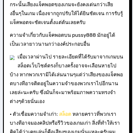
กระนั้นเสียงแจ็คพอตของเกมจะยังคงเด่นกว่าเสีย
งอื่นๆในเกม เนื่องจากถูกปรับให้ได้ยินชัดเจน การรับรู้
แจ็คพอตจะชัดเจนตั้งแต่ต้นเลยครับ
ความจำเกี่ยวกับแจ็คพอตบน pussy888 มักอยู่ได้
เป็นเวลายาวนานกว่าองค์ประกอบอื่น
เมื่อเวลาผ่านไป รายละเอียดที่ได้รับมาจากเกมบน
สล็อตเว็บไซต์ตรงก็บางครั้งอาจจะเลือนหายไป
บ้าง หากพวกเรามิได้เล่นนานๆแต่ว่าเสียงของแจ็คพอ
ตบางทีอาจติดอยู่ในความจำของพวกเราไปอีกนาน
เลยล่ะนะครับ ซึ่งมันก็จะมาพร้อมภาพความทรงจำ
ต่างๆด้วยนั่นเอง
• ตัวเชื่อมความจำเก่า:
สล็อต
หลายคราวที่พวกเรา
บางทีอาจมองคลิปหรือรีวิวของเกมเก่า สิ่งที่ทำให้เรา
คิดได้ว่าเคยเล่นก็คือเสียงของเกมนั่นแหละครับผม