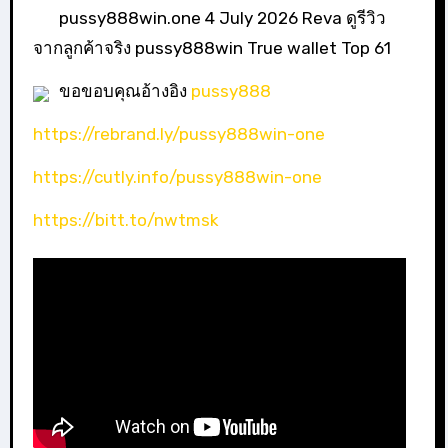
pussy888win.one 4 July 2026 Reva ดูรีวิว
จากลูกค้าจริง pussy888win True wallet Top 61
ขอขอบคุณอ้างอิง
pussy888
https://rebrand.ly/pussy888win-one
https://cutly.info/pussy888win-one
https://bitt.to/nwtmsk