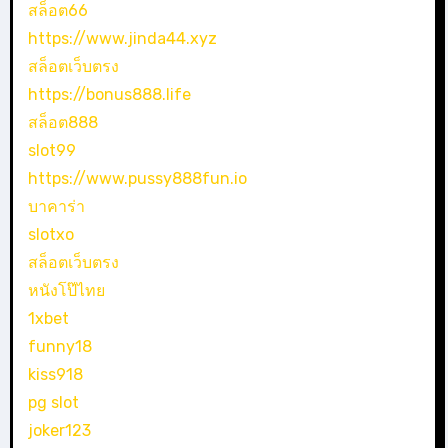
สล็อต66
https://www.jinda44.xyz
สล็อตเว็บตรง
https://bonus888.life
สล็อต888
slot99
https://www.pussy888fun.io
บาคาร่า
slotxo
สล็อตเว็บตรง
หนังโป๊ไทย
1xbet
funny18
kiss918
pg slot
joker123