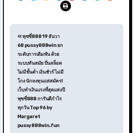
แนะแนว
พุซซี่888 19 ธันวา
เรื่อง
68 pussy888win ยก
ระดับการเดิมพัน ด้วย
ระบบทันสมัย ปั่นสล็อต
ไม่มีขั้นต่ำ เงินชัวร์ ไม่มี
โกง นักลงทุนแห่สมัคร!
เว็บทำเงินแรงที่สุดแห่งปี
พุซซี่888 การันตีกำไร
ทุกวัน Top 96 by
Margaret
pussy888win.fun