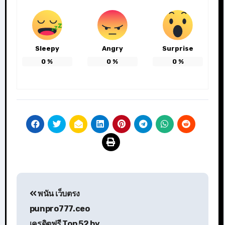
Sleepy
Angry
Surprise
0
%
0
%
0
%
แนะแนว
พนัน เว็บตรง
เรื่อง
punpro777.ceo
เครดิตฟรี Top 52 by