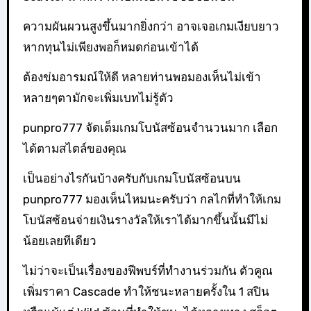
ความผันผวนสูงขึ้นมากยิ่งกว่า อาจเจอเกมเงียบยาว
หากทุนไม่เพียงพอก็หมดก่อนเข้าได้
ต้องข่มอารมณ์ให้ดี หลายท่านพอมองเห็นไม่เข้า
หลายๆตามักจะเพิ่มเบทไม่รู้ตัว
punpro777 จัดเต็มเกมโบนัสซ้อนจำนวนมาก เลือก
ได้ตามสไตล์ของคุณ
เป็นอย่างไรกันบ้างครับกับเกมโบนัสซ้อนบน
punpro777 มองเห็นไหมนะครับว่า กลไกที่ทำให้เกม
โบนัสซ้อนจ่ายเงินรางวัลให้เราได้มากขึ้นนั้นมีไม่
น้อยเลยทีเดียว
ไม่ว่าจะเป็นเรื่องของฟีพบร์ที่ทำงานร่วมกัน ตัวคูณ
เพิ่มราคา Cascade ทำให้ชนะหลายครั้งใน 1 สปิน