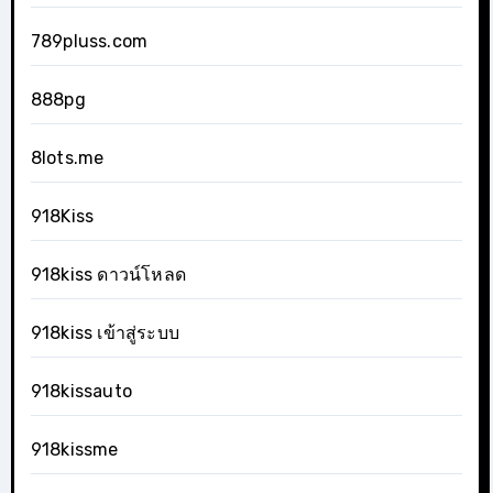
789pluss.com
888pg
8lots.me
918Kiss
918kiss ดาวน์โหลด
918kiss เข้าสู่ระบบ
918kissauto
918kissme