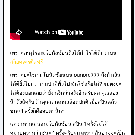
เพราะเหตุไรเกมโบนัสซ้อนถึงได้กำไรได้ดีกว่าบน
สล็อตเครดิตฟรี
เพราะอะไรเกมโบนัสซ้อนบน punpro777 ถึงทำเงิน
ได้ดียิ่งไปกว่าเกมปกติทั่วไป มันใช่หรือไม่? ผมคงจะ
ไม่ต้องบอกเลยว่ายิ่งกเงินว่าจริงอีกครับผม คุณลอง
นึกถึงสิครับ ถ้าคุณเล่นเกมสล็อตปกติ เมื่อสปินแล้ว
ชนะ 1 ครั้งก็คือจบตานั้นๆ
แต่ว่าหากเล่นเกมโบนัสซ้อน สปิน 1 ครั้งไม่ได้
หมายความว่าชนะ 1 ครั้งครับผม เพราะมันอาจจะเป็น