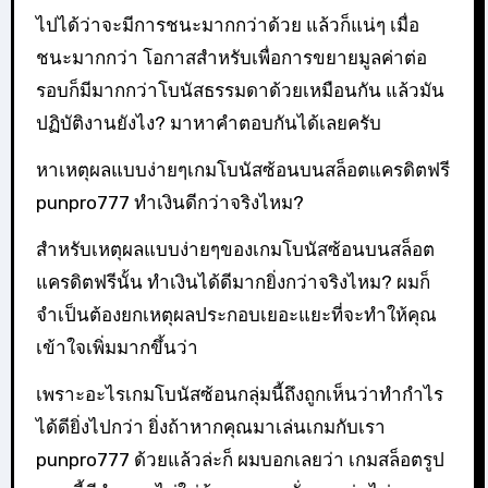
ไปได้ว่าจะมีการชนะมากกว่าด้วย แล้วก็แน่ๆ เมื่อ
ชนะมากกว่า โอกาสสำหรับเพื่อการขยายมูลค่าต่อ
รอบก็มีมากกว่าโบนัสธรรมดาด้วยเหมือนกัน แล้วมัน
ปฏิบัติงานยังไง? มาหาคำตอบกันได้เลยครับ
หาเหตุผลแบบง่ายๆเกมโบนัสซ้อนบนสล็อตแครดิตฟรี
punpro777 ทำเงินดีกว่าจริงไหม?
สำหรับเหตุผลแบบง่ายๆของเกมโบนัสซ้อนบนสล็อต
แครดิตฟรีนั้น ทำเงินได้ดีมากยิ่งกว่าจริงไหม? ผมก็
จำเป็นต้องยกเหตุผลประกอบเยอะแยะที่จะทำให้คุณ
เข้าใจเพิ่มมากขึ้นว่า
เพราะอะไรเกมโบนัสซ้อนกลุ่มนี้ถึงถูกเห็นว่าทำกำไร
ได้ดียิ่งไปกว่า ยิ่งถ้าหากคุณมาเล่นเกมกับเรา
punpro777 ด้วยแล้วล่ะก็ ผมบอกเลยว่า เกมสล็อตรูป