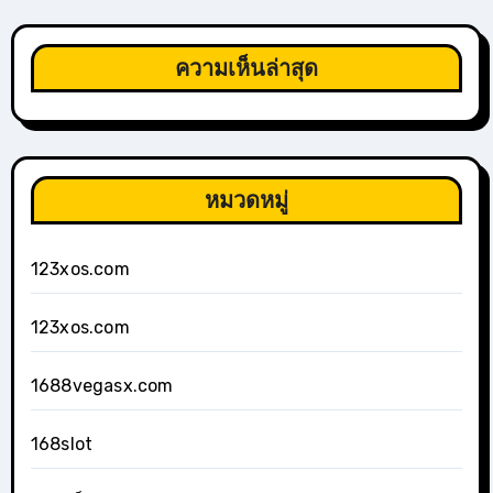
ความเห็นล่าสุด
หมวดหมู่
123xos.com
123xos.com
1688vegasx.com
168slot