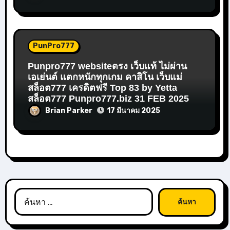
PunPro777
Punpro777 websiteตรง เว็บแท้ ไม่ผ่าน
เอเย่นต์ แตกหนักทุกเกม คาสิโน เว็บแม่
สล็อต777 เครดิตฟรี Top 83 by Yetta
สล็อต777 Punpro777.biz 31 FEB 2025
Brian Parker
17 มีนาคม 2025
ค้นหา
สำหรับ: