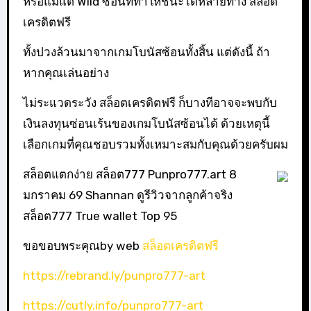
หรือแม้แต่ Wild ซ้อนที่ทำให้ชนะได้หลายทาง สล็อต
เครดิตฟรี
ทั้งปวงล้วนมาจากเกมโบนัสซ้อนทั้งสิ้น แต่ดังนี้ ถ้า
หากคุณเล่นอย่าง
ไม่ระแวดระวัง สล็อตเครดิตฟรี ก็บางทีอาจจะพบกับ
เงินลงทุนซ่อนเร้นของเกมโบนัสซ้อนได้ ด้วยเหตุนี้
เลือกเกมที่คุณชอบรวมทั้งเหมาะสมกับคุณด้วยครับผม
สล็อตแตกง่าย สล็อต777 Punpro777.art 8
มกราคม 69 Shannan ดูรีวิวจากลูกค้าจริง
สล็อต777 True wallet Top 95
ขอขอบพระคุณby web
สล็อตเครดิตฟรี
https://rebrand.ly/punpro777-art
https://cutly.info/punpro777-art