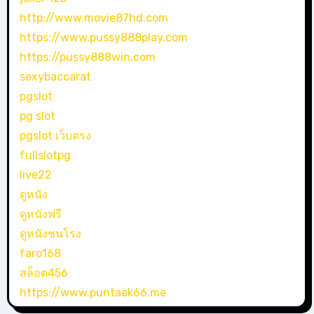
http://www.movie87hd.com
https://www.pussy888play.com
https://pussy888win.com
sexybaccarat
pgslot
pg slot
pgslot เว็บตรง
fullslotpg
live22
ดูหนัง
ดูหนังฟรี
ดูหนังชนโรง
faro168
สล็อต456
https://www.puntaek66.me