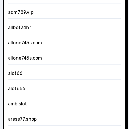
adm789.vip
allbet24hr
allone745s.com
allone745s.com
alot66
alot666
amb slot
aress77.shop