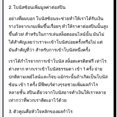
2. โบนัสซ้อนเพิ่มมูลค่าต่อสปิน
อย่างที่ผมบอก โบนัสซ้อนจะช่วยทำให้เราได้รับเงิน
รางวัลจากเกมเพิ่มขึ้นเรื่อยๆ ทำให้ราคาต่อสปินนั้นสูง
ขึ้นด้วย! สำหรับในการเล่นสล็อตออนไลน์นั้น มันไม่
ได้สำคัญเลยว่าเราจะเข้าโบนัสบ่อยครั้งหรือไม่ แต่
มันสำคัญที่ว่า สำหรับการเข้าโบนัสหนึ่งครั้ง
เราได้กำไรจากการเข้าโบนัส สล็อตเครดิตฟรี เท่าไร
ต่างหาก หากเราเข้าโบนัสธรรมดา เข้า 1 ครั้ง จ่าย
ปกติตามเพย์ไลน์และก็จบ แม้กระนั้นถ้าเกิดเป็นโบนัส
ซ้อน เข้า 1 ครั้ง มีฟีพบร์ต่างๆรอช่วยเพิ่มผลกำไร
หลายชั้น สปินเดียวจากโบนัสอาจทำเงินให้เราหลาย
เท่ากว่าที่พวกเราคิดเอาไว้ด้วย
3. ตัวคูณคือหัวใจหลักของผลกำไร