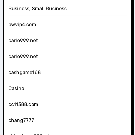
Business, Small Business
bwvip4.com
carlo999.net
carlo999.net
cashgame168
Casino
cc11388.com
chang7777