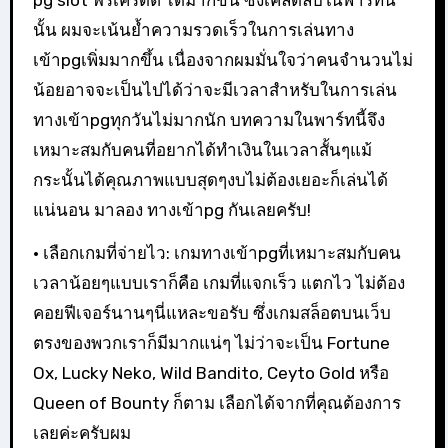
pg slot ฟรีเครดิต ได้มากขึ้น ซึ่งเคล็ดลับในพาร์ทนี้
นั้น ผมจะเน้นย้ำความรวดเร็วในการเล่นทาง
เข้าpgเพิ่มมากขึ้น เนื่องจากผมมั่นใจว่าคนจำนวนไม่
น้อยอาจจะเป็นไปได้ว่าจะมีเวลาสำหรับในการเล่น
ทางเข้าpgทุกวันไม่มากนัก บทความในพาร์ทนี้จึง
เหมาะสมกับคนที่อยากได้ทำเงินในเวลาสั้นๆแม้
กระนั้นได้คุณภาพแบบสุดๆงบไม่ต้องเยอะก็เล่นได้
แน่นอน มาลอง ทางเข้าpg กันเลยครับ!
• เลือกเกมที่จ่ายไว: เกมทางเข้าpgที่เหมาะสมกับคน
เวลาน้อยๆแบบเราก็คือ เกมที่แจกเร็ว แตกไว ไม่ต้อง
คอยฟีเจอร์นานๆนี่แหละขอรับ ซึ่งเกมสล็อตบนเว็บ
ตรงของพวกเราก็มีมากแน่ๆ ไม่ว่าจะเป็น Fortune
Ox, Lucky Neko, Wild Bandito, Ceyto Gold หรือ
Queen of Bounty ก็ตาม เลือกได้จากที่คุณต้องการ
เลยค่ะครับผม