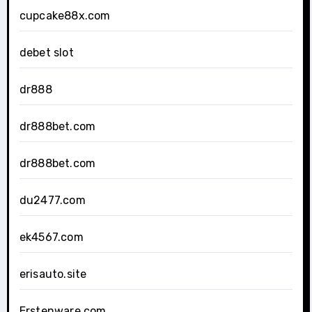
cupcake88x.com
debet slot
dr888
dr888bet.com
dr888bet.com
du2477.com
ek4567.com
erisauto.site
Erstenware.com