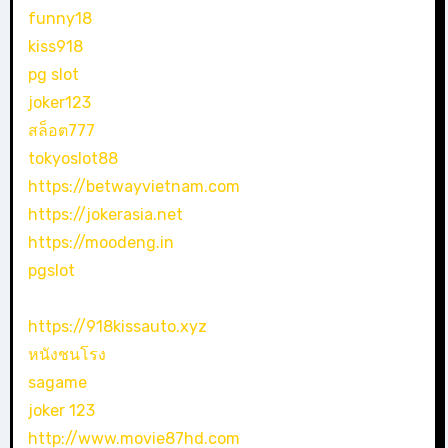
funny18
kiss918
pg slot
joker123
สล็อต777
tokyoslot88
https://betwayvietnam.com
https://jokerasia.net
https://moodeng.in
pgslot
https://918kissauto.xyz
หนังชนโรง
sagame
joker 123
http://www.movie87hd.com