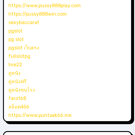
https://www.pussy888play.com
https://pussy888win.com
sexybaccarat
pgslot
pg slot
pgslot เว็บตรง
fullslotpg
live22
ดูหนัง
ดูหนังฟรี
ดูหนังชนโรง
faro168
สล็อต456
https://www.puntaek66.me