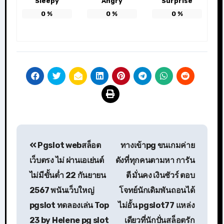
Sleepy
Angry
Surprise
0
%
0
%
0
%
แนะแนว
Pgslot webสล็อต
ทางเข้าpg ขนเกมค่าย
เรื่อง
เว็บตรง ไม่ ผ่านเอเย่นต์
ดังที่ทุกคนตามหา การัน
ไม่มีขั้นต่ำ 22 กันยายน
ตี มั่นคง เงินชัวร์ ตอบ
2567 พนันเว็บใหญ่
โจทย์นักเดิมพันถอนได้
pgslot ทดลองเล่น Top
ไม่อั้น pgslot77 แหล่ง
23 by Helene pg slot
เดียวที่นักปั่นสล็อตรัก