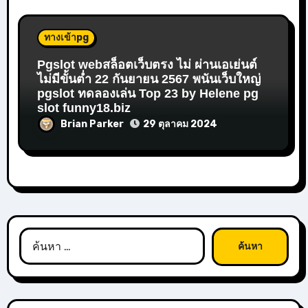
ทางเข้าpg
Pgslot webสล็อตเว็บตรง ไม่ ผ่านเอเย่นต์
ไม่มีขั้นต่ำ 22 กันยายน 2567 พนันเว็บใหญ่
pgslot ทดลองเล่น Top 23 by Helene pg
slot funny18.biz
Brian Parker
29 ตุลาคม 2024
ค้นหา
สำหรับ: