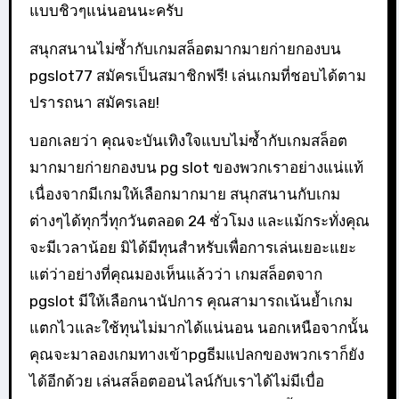
แบบชิวๆแน่นอนนะครับ
สนุกสนานไม่ซ้ำกับเกมสล็อตมากมายก่ายกองบน
pgslot77 สมัครเป็นสมาชิกฟรี! เล่นเกมที่ชอบได้ตาม
ปรารถนา สมัครเลย!
บอกเลยว่า คุณจะบันเทิงใจแบบไม่ซ้ำกับเกมสล็อต
มากมายก่ายกองบน pg slot ของพวกเราอย่างแน่แท้
เนื่องจากมีเกมให้เลือกมากมาย สนุกสนานกับเกม
ต่างๆได้ทุกวี่ทุกวันตลอด 24 ชั่วโมง และแม้กระทั่งคุณ
จะมีเวลาน้อย มิได้มีทุนสำหรับเพื่อการเล่นเยอะแยะ
แต่ว่าอย่างที่คุณมองเห็นแล้วว่า เกมสล็อตจาก
pgslot มีให้เลือกนานัปการ คุณสามารถเน้นย้ำเกม
แตกไวและใช้ทุนไม่มากได้แน่นอน นอกเหนือจากนั้น
คุณจะมาลองเกมทางเข้าpgธีมแปลกของพวกเราก็ยัง
ได้อีกด้วย เล่นสล็อตออนไลน์กับเราได้ไม่มีเบื่อ