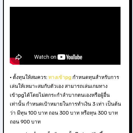
• ตั้งทุนให้สมควร:
ทางเข้าpg
กำหนดทุนสำหรับการ
เล่นให้เหมาะสมกับตัวเอง สามารถเล่นเกมทาง
เข้าpgได้โดยไม่ตกระกำลำบากตนเองหรือผู้อื่น
เท่านั้น กำหนดเป้าหมายในการทำเงิน 3 เท่า เป็นต้น
ว่า มีทุน 100 บาท ถอน 300 บาท หรือทุน 300 บาท
ถอน 900 บาท