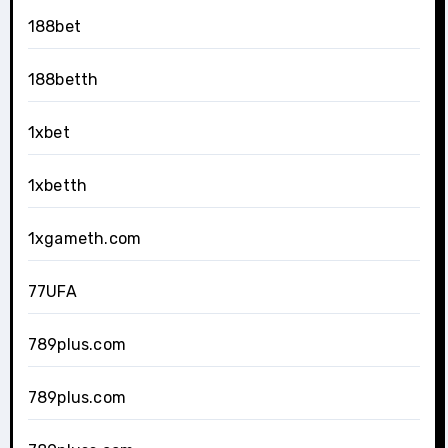
188bet
188betth
1xbet
1xbetth
1xgameth.com
77UFA
789plus.com
789plus.com