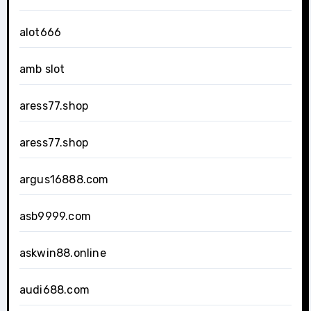
alot666
amb slot
aress77.shop
aress77.shop
argus16888.com
asb9999.com
askwin88.online
audi688.com