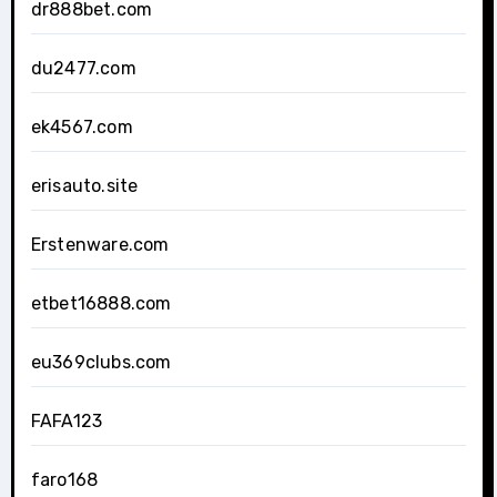
dr888bet.com
du2477.com
ek4567.com
erisauto.site
Erstenware.com
etbet16888.com
eu369clubs.com
FAFA123
faro168