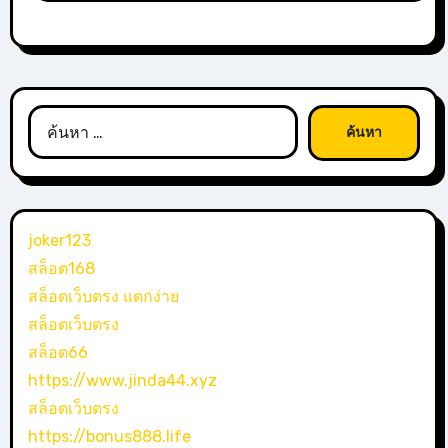
ค้นหา
สำหรับ:
joker123
สล็อต168
สล็อตเว็บตรง แตกง่าย
สล็อตเว็บตรง
สล็อต66
https://www.jinda44.xyz
สล็อตเว็บตรง
https://bonus888.life