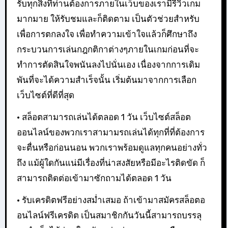
รับทุกสิ่งที่ท่านต้องการภายในเว็บของเรามีรีวิวเกม
มากมาย ให้รับชมและก็ติดตาม เป็นตัวช่วยสำหรับ
เพื่อการตกลงใจ เพื่อทำความเข้าใจแล้วก็ศึกษาถึง
กระบวนการเล่นกฎกติกาต่างๆภายในเกมก่อนที่จะ
ทำการตัดสินใจพนันลงไปนั่นเอง เนื่องจากการเดิม
พันที่จะได้ความสำเร็จนั้น เริ่มต้นมาจากการเลือก
เว็บไซต์ที่ดีที่สุด
• สล็อตสามารถเล่นได้ตลอด 1 วัน เว็บไซต์สล็อต
ออนไลน์ของพวกเราสามามรถเล่นได้ทุกที่ที่ต้องการ
จะตื่นหรือก่อนนอน พวกเราพร้อมดูแลทุกคนอย่างทั่ว
ถึง แม้ผู้ใดกันแน่มีเรื่องที่น่าสงสัยหรือมีอะไรติดขัด ก็
สามารถติดต่อเข้ามาซักถามได้ตลอด 1 วัน
• รับเครดิตฟรีอย่างสม่ำเสมอ ถ้าเข้ามาสมัครสล็อตอ
อนไลน์ฟรีเครดิต เป็นสมาชิกกันวันนี้สามารถบรรลุ