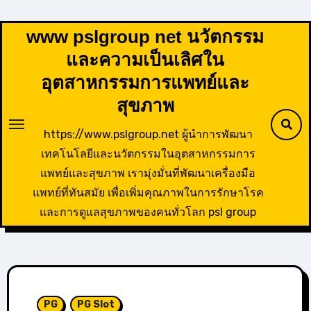
Skip
to
www pslgroup net นวัตกรรม
content
และความเป็นเลิศใน
อุตสาหกรรมการแพทย์และ
สุขภาพ
https://www.pslgroup.net ผู้นำการพัฒนา
เทคโนโลยีและนวัตกรรมในอุตสาหกรรมการ
แพทย์และสุขภาพ เรามุ่งมั่นที่พัฒนาเครื่องมือ
แพทย์ที่ทันสมัย เพื่อเพิ่มคุณภาพในการรักษาโรค
และการดูแลสุขภาพของคนทั่วโลก psl group
PG
PG Slot