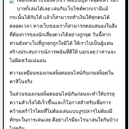
เลือกเล่นเว็บของพวกเราตอบปัญหาที่สุดแล้ว ไม่กี่
บาทก็เล่นได้เลย เล่นกับเว็บไซต์พวกเรามีแม้
กระนั้นได้กับได้ แล้วก็สามารถทำเงินให้ทุกคนได้
ตลอดเวลา ทางเว็บของเราก็สามารถตอบสนองในสิ่ง
ที่ต้องการของนักเสี่ยงดวงได้อย่างถูกจุด วันนี้หาก
ท่านยังหาเว็บที่ถูกอกถูกใจมิได้ ให้เราไปเป็นผู้แทน
สร้างประสบการณ์การพนันที่ดีให้ บอกเลยว่าท่านจะ
ไม่ผิดหวังแน่นอน
ความเหมือนของเกมสล็อตออนไลน์กับเกมสล็อตใน
คาสิโนจริง
ในส่วนของเกมสล็อตออนไลน์กันก่อนจะทำให้บรรลุ
ความสำเร็จได้เร็วขึ้นและก็โอกาสสำหรับเพื่อการ
คว้าผลกำไรโดยที่ไม่ต้องเล่นแบบงูๆปลาๆไม่ต้องมี
ทักษะในการเล่นเลย ดีอย่างไรมีอะไรน่าสนใจกันบ้าง
ไปดูกัน