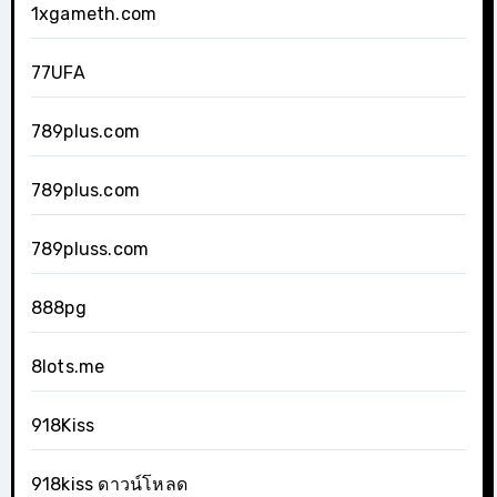
1xgameth.com
77UFA
789plus.com
789plus.com
789pluss.com
888pg
8lots.me
918Kiss
918kiss ดาวน์โหลด