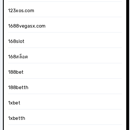
123xos.com
1688vegasx.com
168slot
168สล็อต
188bet
188betth
1xbet
1xbetth