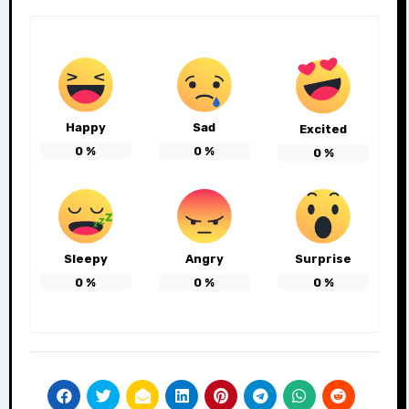
Happy
Sad
Excited
0
%
0
%
0
%
Sleepy
Angry
Surprise
0
%
0
%
0
%