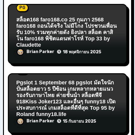
PG
สล็อต168 faro168.co 25 กุมภา 2568
faro168 ถอนได้จริง ไม่มีโกง โปรชวนเพื่อน
รับ 10% รวมทุกค่ายดัง ยิงปลา สล็อต คาสิ
โน faro168 พิชิตแดนฟาโรห์ Top 33 by
Claudette
Brian Parker
18 พฤศจิกายน 2025
PG
Pgslot 1 September 68 pgslot มัดใจนัก
ปั่นสล็อตยาว 5 ปีซ้อน เกมหลากหลายแนว
รองรับภาษาไทย ค่ายชั้นนำ สล็อตพีจี
918Kiss Joker123 และอื่นๆ funny18 เปิด
ประสบการณ์ เกมสล็อตที่ดีที่สุด Top 95 by
Roland funny18.life
Brian Parker
15 กันยายน 2025