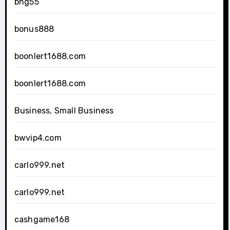
bng55
bonus888
boonlert1688.com
boonlert1688.com
Business, Small Business
bwvip4.com
carlo999.net
carlo999.net
cashgame168