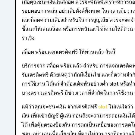
เมื่อคุณชนะเงินในสล็อต ควรจะพินิจพิเคราะห์การถอนเ
รอบคอบการเล่น อย่าเสียตังค์ทั้งหมด ในเวลาเดียว แท
และก็ลดความเสี่ยงสำหรับในการสูญเสีย ควรจะจดจำ
ชี้แนะให้เล่นสล็อต หรือการพนันอะไรก็ตามให้ถี่ถ้ว
ร่าเริง.
สล็อต พร้อมแจกเครดิตฟรี ให้ท่านแล้ว วันนี้
บริการจาก สล็อต พร้อมแล้ว สำหรับ การแจกเครดิตฟรี 
รับเครดิตฟรี ด้วยเหตุว่ามักมีเงื่อนไข และก็ความจำกั
การใช้งาน ได้แก่ จำต้องเดิมพันอย่างต่ำ slot หรื
บางคราวเครดิตฟรี มีช่วงเวลาที่จำกัดในการใช้งาน ถ
แม้ว่าคุณจะชนะเงิน จากเครดิตฟรี
slot
ไม่แน่ใจว่า
เงิน เพิ่มเข้าบัญชี ผู้เล่น ก่อนถึงจะสามารถถอนเงิน
ได้ เพื่อคุ้มครองป้องกัน การตกเป็นเหยื่อของการค
ชอบ อย่าเล่นเพื่อเสี่ยงเงิน ที่คุณไม่สามารถที่จะสู