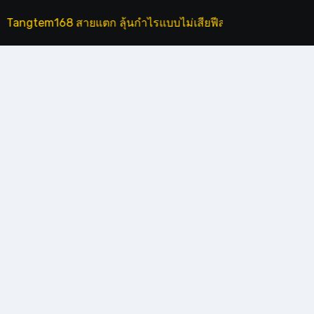
8 สายแตก ลุ้นกำไรแบบไม่เสียฟีล ชวนเพื่อนรับ 100 ฝาก-ถอน อ