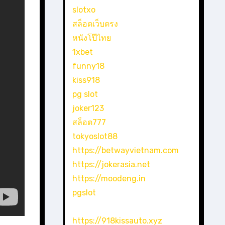
slotxo
สล็อตเว็บตรง
หนังโป๊ไทย
1xbet
funny18
kiss918
pg slot
joker123
สล็อต777
tokyoslot88
https://betwayvietnam.com
https://jokerasia.net
https://moodeng.in
pgslot
https://918kissauto.xyz