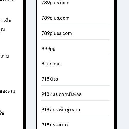
789plus.com
789plus.com
บเพื่อ
คุณ
789pluss.com
888pg
หลาย
8lots.me
918Kiss
 ของคุณ
918kiss ดาวน์โหลด
918kiss เข้าสู่ระบบ
ช้
918kissauto