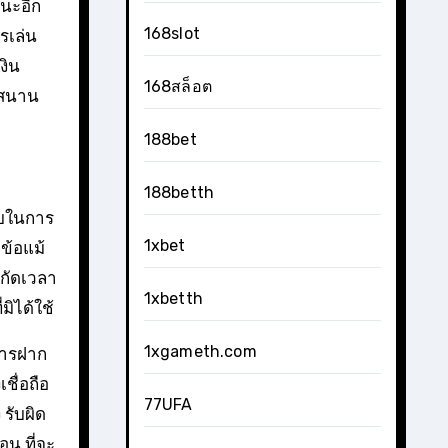
ชนะอีก
168slot
รเล่น
งิน
168สล็อต
ุกสนาน
188bet
188betth
รับในการ
1xbet
บข้อแม้
ำกัดเวลา
1xbetth
ิได้ใช้
1xgameth.com
การฝาก
ชื่อถือ
77UFA
รับผิด
อน ที่จะ