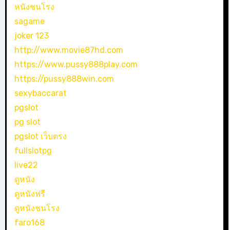
หนังชนโรง
sagame
joker 123
http://www.movie87hd.com
https://www.pussy888play.com
https://pussy888win.com
sexybaccarat
pgslot
pg slot
pgslot เว็บตรง
fullslotpg
live22
ดูหนัง
ดูหนังฟรี
ดูหนังชนโรง
faro168