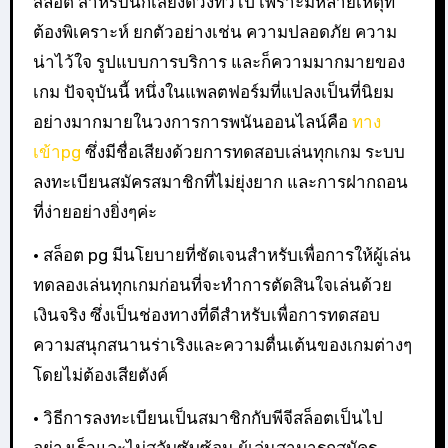
สล็อต สำหรับนักเสี่ยงดวงทั่วไป เพราะมีหลายเหตุที่
ต้องพิเคราะห์ ยกตัวอย่างเช่น ความปลอดภัย ความ
น่าไว้ใจ รูปแบบการบริการ และก็ความมากมายของ
เกม ปัจจุบันนี้ หนึ่งในแพลตฟอร์มที่แปลงเป็นที่นิยม
อย่างมากมายในวงการการพนันออนไลน์คือ
ทาง
เข้าpg
ซึ่งมีชื่อเสียงด้วยการทดสอบเล่นทุกเกม ระบบ
ลงทะเบียนสมัครสมาชิกที่ไม่ยุ่งยาก และการฝากถอน
ที่ง่ายอย่างยิ่งๆค่ะ
• สล็อต pg มีนโยบายที่ชัดเจนสำหรับเพื่อการให้ผู้เล่น
ทดลองเล่นทุกเกมก่อนที่จะทำการตัดสินใจเล่นด้วย
เงินจริง ซึ่งเป็นช่องทางที่ดีสำหรับเพื่อการทดสอบ
ความสนุกสนานร่าเริงและความตื่นเต้นของเกมต่างๆ
โดยไม่ต้องเสียตังค์
• วิธีการลงทะเบียนเป็นสมาชิกกับพีจีสล็อตเป็นไป