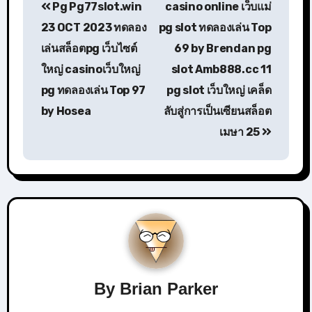
Pg Pg77slot.win
casino online เว็บแม่
เรื่อง
23 OCT 2023 ทดลอง
pg slot ทดลองเล่น Top
เล่นสล็อตpg เว็บไซต์
69 by Brendan pg
ใหญ่ casinoเว็บใหญ่
slot Amb888.cc 11
pg ทดลองเล่น Top 97
pg slot เว็บใหญ่ เคล็ด
by Hosea
ลับสู่การเป็นเซียนสล็อต
เมษา 25
By
Brian Parker