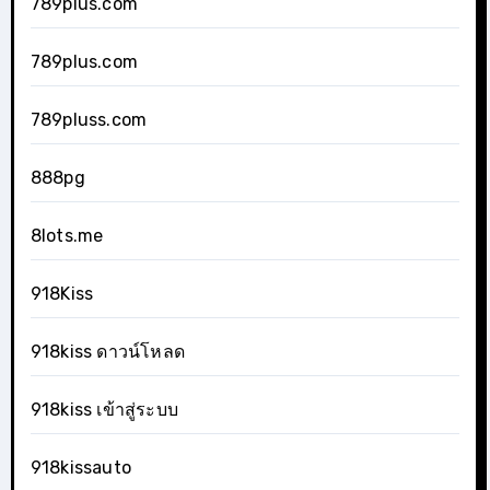
789plus.com
789plus.com
789pluss.com
888pg
8lots.me
918Kiss
918kiss ดาวน์โหลด
918kiss เข้าสู่ระบบ
918kissauto