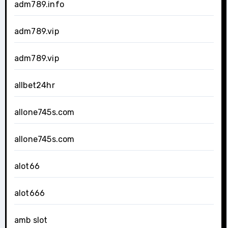
adm789.info
adm789.vip
adm789.vip
allbet24hr
allone745s.com
allone745s.com
alot66
alot666
amb slot