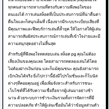
ทุกคนสามารถหาเกมที่ตรงกับความพึงพอใจของ
ตนเองได้ การเล่นสล็อตที่เป็นประสบการณ์ที่น่าตื่นตา
ตื่นใจและก็สนุกเต็มที่ เนื่องจากมีระบบระเบียบเสียงที่
มีคุณภาพและฟีพบร์การเล่นที่ล้ำยุค ให้โอกาสให้ผู้เล่น
สามารถสัมผัสประสบการณ์การเล่นที่เข้าใจง่ายและมี
ความสนุกสุดอย่างไม่สิ้นสุด
สำหรับผู้ที่พึงพอใจทดสอบเล่น สล็อต pg คุณไม่ต้อง
เสี่ยงเงินของคุณเลย โดยสามารถทดลองเล่นได้โดย
ไม่ต้องฝากเงินก่อน และก็แม้คุณชนะ คุณยังสามารถ
เบิกเงินได้จริง ยิ่งไปกว่านี้ยังมีโปรโมชั่นและก็โบนัส
ต่างๆที่คอยคุณอยู่ เพื่อเพิ่มจังหวะสำหรับการชนะ
เว็บไซต์ที่ได้รับความเชื่อถือจากผู้เล่นมาอย่างช้า
นาน ด้วยระบบการชำระเงินรวมทั้งการจัดการที่มี
ความปลอดภัย ทำให้ผู้เล่นเชื่อมั่นได้ว่าข้อมูลส่วนตัว