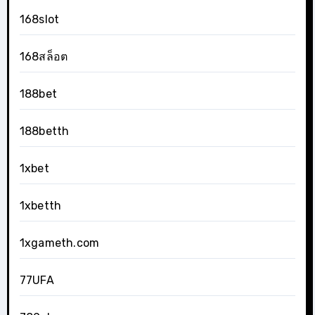
168slot
168สล็อต
188bet
188betth
1xbet
1xbetth
1xgameth.com
77UFA