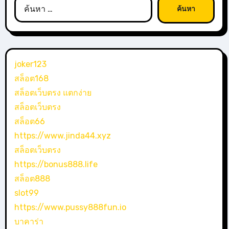
ค้นหา
สำหรับ:
joker123
สล็อต168
สล็อตเว็บตรง แตกง่าย
สล็อตเว็บตรง
สล็อต66
https://www.jinda44.xyz
สล็อตเว็บตรง
https://bonus888.life
สล็อต888
slot99
https://www.pussy888fun.io
บาคาร่า