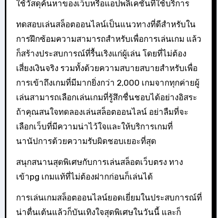
ใช้วัสดุค้นหาของเว็บหรือแอปพลิเคชันที่ใช้บริการ
ทดสอบเล่นสล็อตออนไลน์เป็นแนวทางที่ดีสำหรับใน
การฝึกซ้อมความสามารถสำหรับเพื่อการเล่นเกม แล้ว
ก็สร้างประสบการณ์ที่รื้นเริงแก่ผู้เล่น โดยที่ไม่ต้อง
เสี่ยงเงินจริง รวมทั้งด้วยความสบายสบายสำหรับเพื่อ
การเข้าถึงเกมที่มีมากยิ่งกว่า 2,000 เกมจากทุกค่ายผู้
เล่นสามารถเลือกเล่นเกมที่รู้สึกชื่นชอบได้อย่างอิสระ
ถ้าคุณสนใจทดลองเล่นสล็อตออนไลน์ อย่าลืมที่จะ
เลือกเว็บที่มีความน่าไว้ใจและให้บริการเกมที่
นานัปการด้วยความรับผิดชอบเยอะที่สุด
สนุกสนานสุดพิเศษกับการเล่นสล็อตเว็บตรง ทาง
เข้าpg เกมแท้ที่ไม่ต้องฝากก่อนก็เล่นได้
การเล่นเกมสล็อตออนไลน์ยอดเยี่ยมในประสบการณ์ที่
น่าตื่นเต้นแล้วก็บันเทิงใจสุดพิเศษในวันนี้ และก็