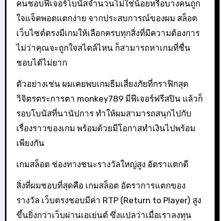
คนชอบฟีเจอร์โบนัสจำนวนไม่ใช่น้อยหรือบางคนถูก
ใจแจ็คพอตแตกง่าย จากประสบการณ์ของผม สล็อต
เว็บไซต์ตรงมีเกมให้เลือกครบทุกสิ่งที่มีความต้องการ
ไม่ว่าคุณจะถูกใจสไตล์ไหน ก็สามารถหาเกมที่ชื่น
ชอบได้ไม่ยาก
ตัวอย่างเช่น ผมเคยพบเกมธีมเสี่ยงภัยที่กราฟิกสุด
วิจิตรตระการตา monkey789 มีฟีเจอร์ฟรีสปิน แล้วก็
รอบโบนัสที่นานัปการ ทำให้ผมสามารถสนุกไปกับ
เรื่องราวของเกม พร้อมด้วยมีโอกาสทำเงินไปพร้อม
เพียงกัน
เกมสล็อต ช่องทางชนะรางวัลใหญ่สูง อัตราแตกดี
สิ่งที่ผมชอบที่สุดคือ เกมสล็อต อัตราการแตกของ
รางวัล เว็บตรงชอบมีค่า RTP (Return to Player) สูง
ขึ้นยิ่งกว่าเว็บผ่านเอเย่นต์ ซึ่งแปลว่าเมื่อเราลงทุน