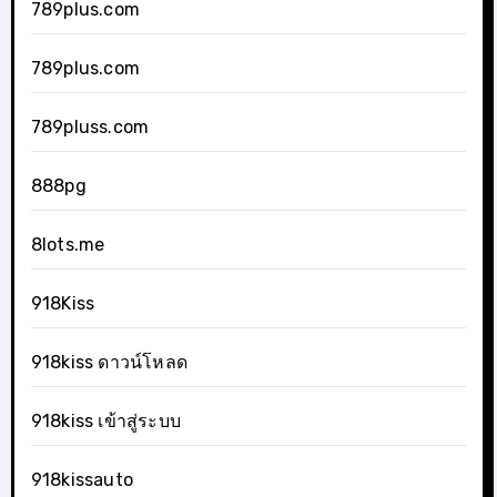
789plus.com
789plus.com
789pluss.com
888pg
8lots.me
918Kiss
918kiss ดาวน์โหลด
918kiss เข้าสู่ระบบ
918kissauto