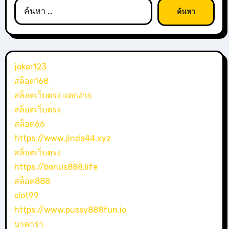
ค้นหา
สำหรับ:
joker123
สล็อต168
สล็อตเว็บตรง แตกง่าย
สล็อตเว็บตรง
สล็อต66
https://www.jinda44.xyz
สล็อตเว็บตรง
https://bonus888.life
สล็อต888
slot99
https://www.pussy888fun.io
บาคาร่า