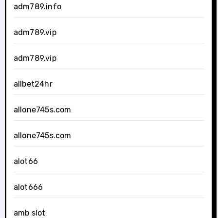
adm789.info
adm789.vip
adm789.vip
allbet24hr
allone745s.com
allone745s.com
alot66
alot666
amb slot