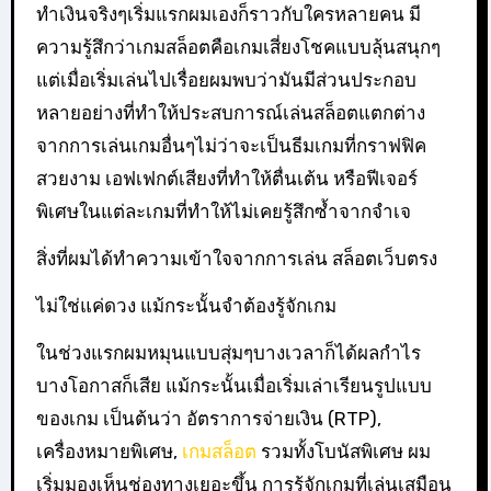
ทำเงินจริงๆเริ่มแรกผมเองก็ราวกับใครหลายคน มี
ความรู้สึกว่าเกมสล็อตคือเกมเสี่ยงโชคแบบลุ้นสนุกๆ
แต่เมื่อเริ่มเล่นไปเรื่อยผมพบว่ามันมีส่วนประกอบ
หลายอย่างที่ทำให้ประสบการณ์เล่นสล็อตแตกต่าง
จากการเล่นเกมอื่นๆไม่ว่าจะเป็นธีมเกมที่กราฟฟิค
สวยงาม เอฟเฟกต์เสียงที่ทำให้ตื่นเต้น หรือฟีเจอร์
พิเศษในแต่ละเกมที่ทำให้ไม่เคยรู้สึกซ้ำจากจำเจ
สิ่งที่ผมได้ทำความเข้าใจจากการเล่น สล็อตเว็บตรง
ไม่ใช่แค่ดวง แม้กระนั้นจำต้องรู้จักเกม
ในช่วงแรกผมหมุนแบบสุ่มๆบางเวลาก็ได้ผลกำไร
บางโอกาสก็เสีย แม้กระนั้นเมื่อเริ่มเล่าเรียนรูปแบบ
ของเกม เป็นต้นว่า อัตราการจ่ายเงิน (RTP),
เครื่องหมายพิเศษ,
เกมสล็อต
รวมทั้งโบนัสพิเศษ ผม
เริ่มมองเห็นช่องทางเยอะขึ้น การรู้จักเกมที่เล่นเสมือน