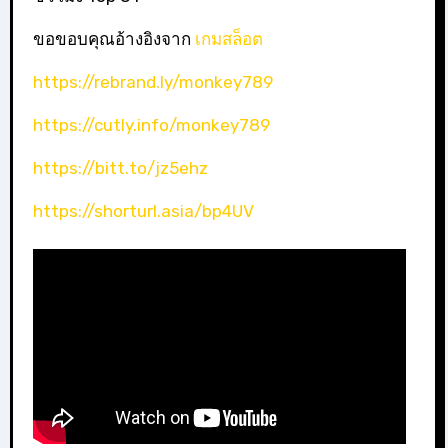
ขอขอบคุณอ้างอิงจาก
เกมสล็อต
https://rebrand.ly/monkey789
https://cutly.info/monkey789
https://bitt.to/jz5ehz
https://shorturl.asia/bp4UV