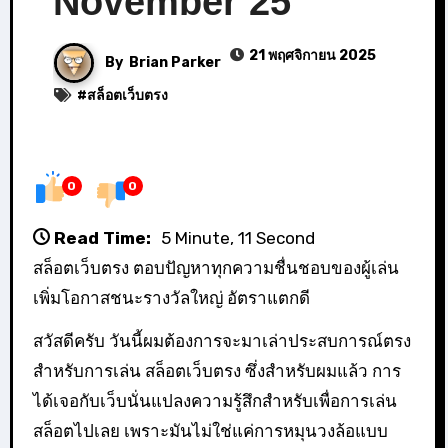
November 25
21 พฤศจิกายน 2025
By
Brian Parker
#
สล็อตเว็บตรง
0
0
Read Time:
5 Minute, 11 Second
สล็อตเว็บตรง ตอบปัญหาทุกความชื่นชอบของผู้เล่น
เพิ่มโอกาสชนะรางวัลใหญ่ อัตราแตกดี
สวัสดีครับ วันนี้ผมต้องการจะมาเล่าประสบการณ์ตรง
สำหรับการเล่น สล็อตเว็บตรง ซึ่งสำหรับผมแล้ว การ
ได้เจอกับเว็บนั่นแปลงความรู้สึกสำหรับเพื่อการเล่น
สล็อตไปเลย เพราะมันไม่ใช่แค่การหมุนวงล้อแบบ