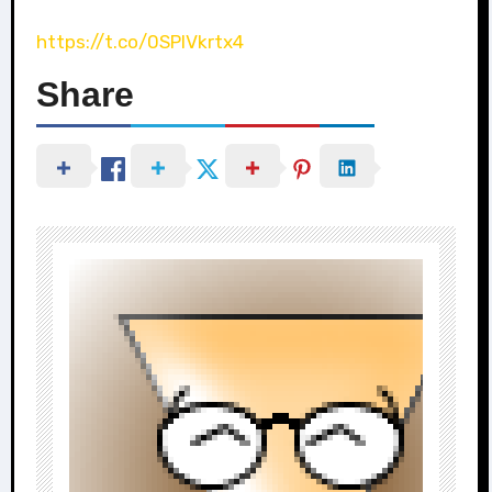
https://t.co/0SPIVkrtx4
Share