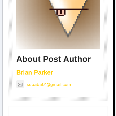
About Post Author
Brian Parker
seoaba01@gmail.com