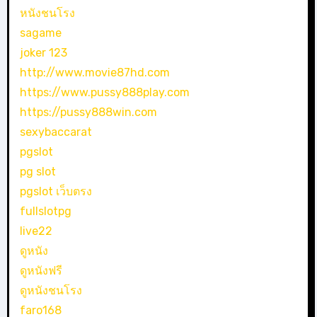
หนังชนโรง
sagame
joker 123
http://www.movie87hd.com
https://www.pussy888play.com
https://pussy888win.com
sexybaccarat
pgslot
pg slot
pgslot เว็บตรง
fullslotpg
live22
ดูหนัง
ดูหนังฟรี
ดูหนังชนโรง
faro168