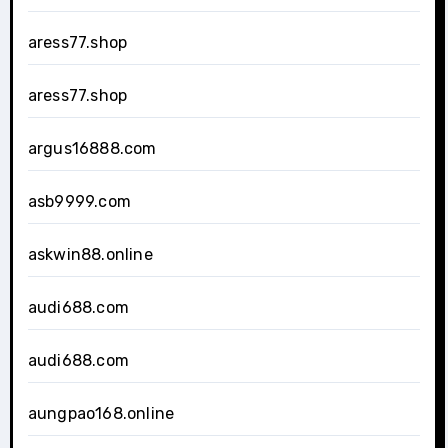
aress77.shop
aress77.shop
argus16888.com
asb9999.com
askwin88.online
audi688.com
audi688.com
aungpao168.online