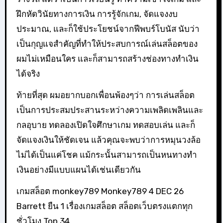
ฝึกหัดวินัยทางการเงิน การรู้จักเกม, จัดแจงงบ
ประมาณ, และก็ใช้ประโยชน์จากฟีพบร์โบนัส นับว่า
เป็นกุญแจสำคัญที่ทำให้ประสบการณ์เล่นสล็อตของ
ผมไม่เหมือนใคร และก็สามารถสร้างช่องทางทำเงิน
ได้จริง
ท้ายที่สุด ผมอยากบอกเพื่อนพ้องๆว่า การเล่นสล็อต
เป็นการประสมประสานระหว่างความเพลิดเพลินและ
กลอุบาย ทดลองเปิดใจศึกษาเกม ทดสอบเล่น และก็
จัดแจงเงินให้ชัดเจน แล้วคุณจะพบว่าการหมุนวงล้อ
ไม่ได้เป็นแค่โชค แม้กระนั้นสามารถเป็นหนทางทำ
เงินอย่างมีแบบแผนได้เช่นเดียวกัน
เกมสล็อต monkey789 Monkey789 4 DEC 26
Barrett ยืน 1 เรื่องเกมสล็อต สล็อตเว็บตรงแตกทุก
ชั่วโมง Top 34