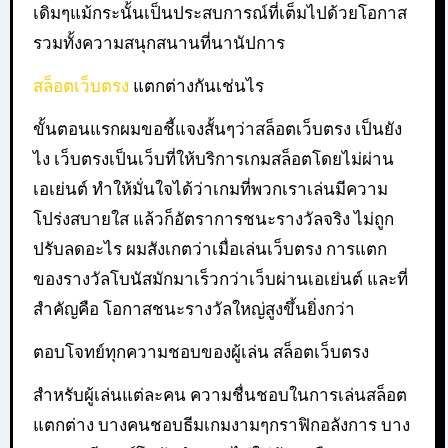
เดิมๆแม้กระนั้นเป็นประสบการณ์ที่เต็มไปด้วยโอกาส
รวมทั้งความสนุกสนานที่นานัปการ
สล็อตเว็บตรง
แตกต่างกันเช่นไร
ขั้นตอนแรกผมขอชี้แจงสั้นๆว่าสล็อตเว็บตรง เป็นยัง
ไง เว็บตรงเป็นเว็บที่ให้บริการเกมสล็อตโดยไม่ผ่าน
เอเย่นต์ ทำให้มั่นใจได้ว่าเกมที่พวกเราเล่นมีความ
โปร่งสบายใส แล้วก็อัตราการชนะรางวัลจริง ไม่ถูก
ปรับลดอะไร ผมสังเกตว่าเมื่อเล่นเว็บตรง การแตก
ของรางวัลโบนัสมักมาเร็วกว่าเว็บผ่านเอเย่นต์ และที่
สำคัญคือ โอกาสชนะรางวัลใหญ่สูงขึ้นยิ่งกว่า
ตอบโจทย์ทุกความชอบของผู้เล่น สล็อตเว็บตรง
สำหรับผู้เล่นแต่ละคน ความชื่นชอบในการเล่นสล็อต
แตกต่าง บางคนชอบธีมเกมงามๆกราฟิกอลังการ บาง