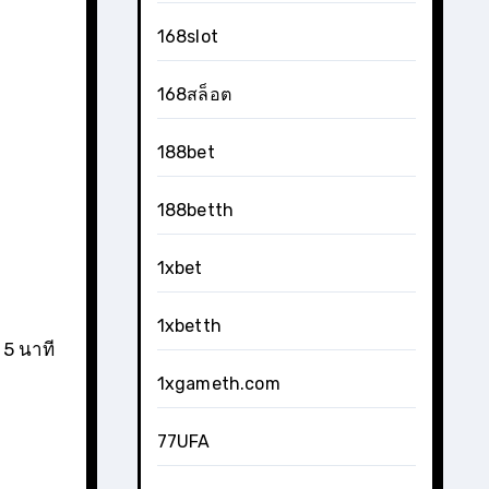
168slot
168สล็อต
188bet
188betth
1xbet
1xbetth
 5 นาที
1xgameth.com
77UFA