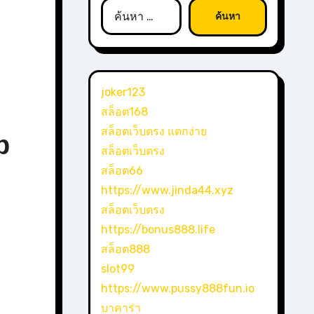
ค้นหา
สำหรับ:
joker123
สล็อต168
สล็อตเว็บตรง แตกง่าย
p
สล็อตเว็บตรง
สล็อต66
https://www.jinda44.xyz
สล็อตเว็บตรง
https://bonus888.life
สล็อต888
slot99
https://www.pussy888fun.io
บาคาร่า