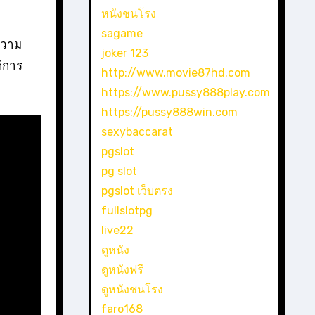
หนังชนโรง
sagame
ความ
joker 123
ห้การ
http://www.movie87hd.com
https://www.pussy888play.com
https://pussy888win.com
sexybaccarat
pgslot
pg slot
pgslot เว็บตรง
fullslotpg
live22
ดูหนัง
ดูหนังฟรี
ดูหนังชนโรง
faro168