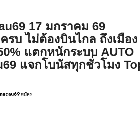
au69 17 มกราคม 69
รบ ไม่ต้องบินไกล ถึงเมือง
 250% แตกหนักระบบ AUTO
69 แจกโบนัสทุกชั่วโมง To
macau69 สมัคร