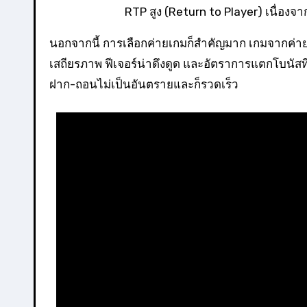
RTP สูง (Return to Player) เนื่องจา
นอกจากนี้ การเลือกค่ายเกมก็สำคัญมาก เกมจากค่า
เสถียรภาพ ฟีเจอร์น่าดึงดูด และอัตราการแตกโบนัสที่ส
ฝาก-ถอนไม่เป็นอันตรายและก็รวดเร็ว