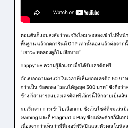
ตอนต้นก็แอบสงสัยว่าจะจริงไหม พอลองเข้าไปที่หน้าเ
พื้นฐาน แล้วกดการันตี OTP เท่านั้นเอง แล้วต่อจากนั้น
“เอาวะ ทดลองดูก็ไม่เสียหาย”
happy168 ความรู้สึกแรกเมื่อได้รับเครดิตฟรี
ต้องบอกตามตรงว่าในเวลาที่เห็นยอดเครดิต 50 บาทในบ
กว่าเป็น ข้อตกลง “ถอนได้สูงสุด 300 บาท” ซึ่งถือว่
ข้าง ก็สามารถแปลงเครดิตฟรีเล็กๆนี้ให้กลายเป็นเงินจ
ผมเริ่มจากการเข้าไปเลือกเกม ซึ่งเว็บไซต์ที่ผมเล่นม
Gaming และก็ Pragmatic Play ซึ่งแต่ละค่ายก็มีเ
เนื่องจากว่าเห็นว่ามีฟีเจอร์ฟรีสปินและตัวคูณโบนัสส