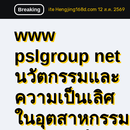
Skip
Top 23 by Marguerite Hengjing168d.com 12 ส.ค. 2569
Breaking
Tangtem16
to
content
www
pslgroup net
นวัตกรรมและ
ความเป็นเลิศ
ในอุตสาหกรรม