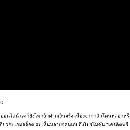
00
ตออนไลน์ แต่ก็ยังไม่กล้าฝากเงินจริง เนื่องจากกลัวโดนหลอกหรื
 เกี่ยวกับเกมสล็อต ผมเห็นหลายๆคนเอ่ยถึงโปรโมชั่น “เครดิตฟร