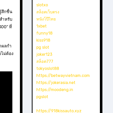
slotxo
สึกชื่น
สล็อตเว็บตรง
 สำหรับ
หนังโป๊ไทย
1xbet
00″ ที่
funny18
kiss918
ทำผลกำ
pg slot
ไม่ต้อง
joker123
สล็อต777
tokyoslot88
https://betwayvietnam.com
https://jokerasia.net
https://moodeng.in
pgslot
https://918kissauto.xyz