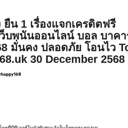
ยืน 1 เรื่องแจกเครดิตฟรี
เว็บพนันออนไลน์ บอล บาคาร
68 มั่นคง ปลอดภัย โอนไว T
168.uk 30 December 2568
#
happy168