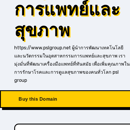
การแพทย์และ
สุขภาพ
https://www.pslgroup.net ผู้นำการพัฒนาเทคโนโลยี
และนวัตกรรมในอุตสาหกรรมการแพทย์และสุขภาพ เรา
มุ่งมั่นที่พัฒนาเครื่องมือแพทย์ที่ทันสมัย เพื่อเพิ่มคุณภาพใน
การรักษาโรคและการดูแลสุขภาพของคนทั่วโลก psl
group
Buy this Domain