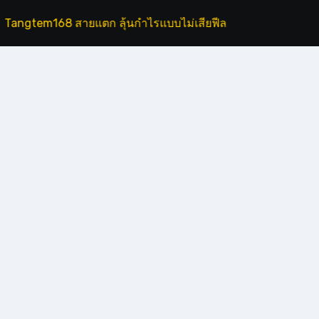
8 สายแตก ลุ้นกำไรแบบไม่เสียฟีล ชวนเพื่อนรับ 100 ฝาก-ถอน อั