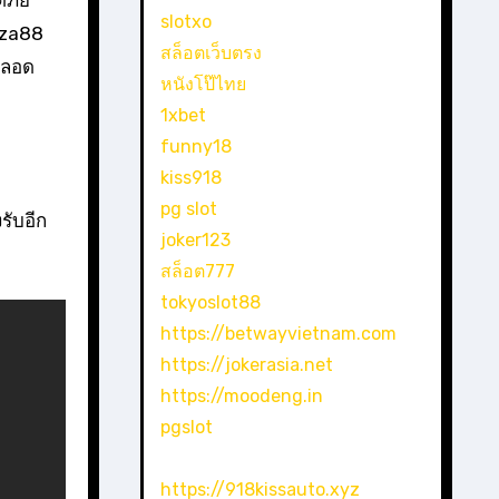
slotxo
aza88
สล็อตเว็บตรง
ตลอด
หนังโป๊ไทย
1xbet
funny18
kiss918
pg slot
รับอีก
joker123
สล็อต777
tokyoslot88
https://betwayvietnam.com
https://jokerasia.net
https://moodeng.in
pgslot
https://918kissauto.xyz