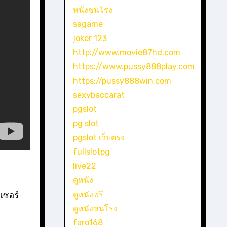
หนังชนโรง
sagame
joker 123
http://www.movie87hd.com
https://www.pussy888play.com
https://pussy888win.com
sexybaccarat
pgslot
pg slot
pgslot เว็บตรง
fullslotpg
live22
ดูหนัง
ดูหนังฟรี
เซอร์
ดูหนังชนโรง
faro168