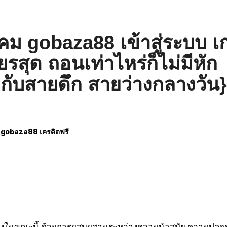
ม gobaza88 เข้าสู่ระบบ เ
รสุด ถอนเท่าไหร่ก็ไม่มีหัก
ะกับสายดึก สายว่างกลางวัน}
#
gobaza88 เครดิตฟรี