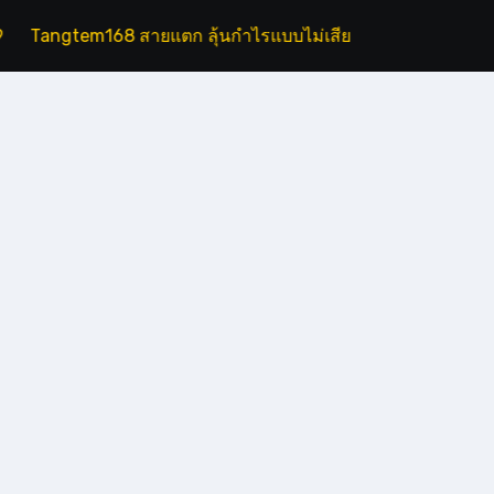
168 สายแตก ลุ้นกำไรแบบไม่เสียฟีล ชวนเพื่อนรับ 100 ฝาก-ถอน