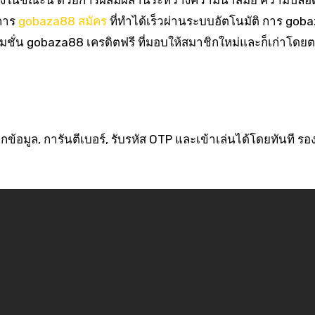
การ
gobaza88 สมัคร
ที่ทำได้เร็วผ่านระบบอัตโนมัติ การ gob
รโมชั่น gobaza88 เครดิตฟรี ที่มอบให้สมาชิกใหม่และก็เก่าโดย
้อมูล, การันตีเบอร์, รับรหัส OTP และเข้าเล่นได้โดยทันที รอง