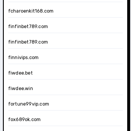
fcharoenkit168.com
finfinbet789.com
finfinbet789.com
finnivips.com
fiwdee.bet
fiwdee.win
fortune99vip.com
fox689ok.com