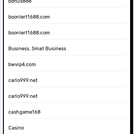
bonus888
boonlert1688.com
boonlert1688.com
Business, Small Business
bwvip4.com
carlo999.net
carlo999.net
cashgame168
Casino