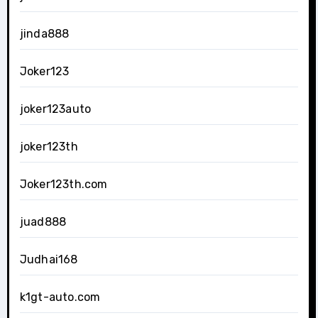
jinda888
Joker123
joker123auto
joker123th
Joker123th.com
juad888
Judhai168
k1gt-auto.com