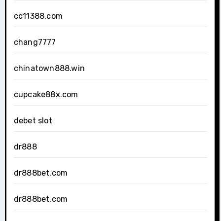
cc11388.com
chang7777
chinatown888.win
cupcake88x.com
debet slot
dr888
dr888bet.com
dr888bet.com