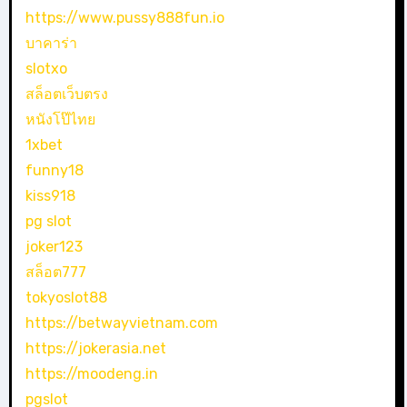
https://www.pussy888fun.io
บาคาร่า
slotxo
สล็อตเว็บตรง
หนังโป๊ไทย
1xbet
funny18
kiss918
pg slot
joker123
สล็อต777
tokyoslot88
https://betwayvietnam.com
https://jokerasia.net
https://moodeng.in
pgslot