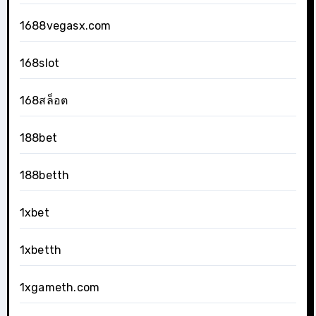
1688vegasx.com
168slot
168สล็อต
188bet
188betth
1xbet
1xbetth
1xgameth.com