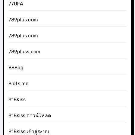
77UFA
789plus.com
789plus.com
789pluss.com
888pg
8lots.me
918Kiss
918kiss ดาวน์โหลด
918kiss เข้าสู่ระบบ