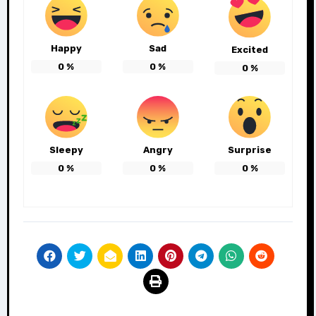
Happy
Sad
Excited
0
%
0
%
0
%
Sleepy
Angry
Surprise
0
%
0
%
0
%