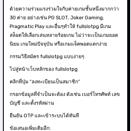
ด้วยความร่วมแรงร่วมใจกับค่ายเกมชั้นหนึ่งมากกว่า
30 ค่าย อย่างเช่น PG SLOT, Joker Gaming,
Pragmatic Play และอื่นๆทำให้ fullslotpg มีเกม
สล็อตให้เลือกเล่นหลายร้อยเกม ไม่ว่าจะเป็นเกมยอด
นิยม เกมใหม่ปัจจุบัน หรือเกมแจ็คพอตแตกง่าย
กรรมวิธีสมัคร fullslotpg แบบง่ายๆ
ไปสู่หน้าเว็บหลักของ fullslotpg
คลิกที่ปุ่ม “ลงทะเบียนเป็นสมาชิก”
กรอกข้อมูลที่จำเป็นจะต้อง ดังเช่น เบอร์โทรศัพท์ เลข
บัญชี และตั้งรหัสผ่าน
ยืนยัน OTP และเข้าระบบได้ทันที
ข้อเสนอเพิ่มเติมอีก: