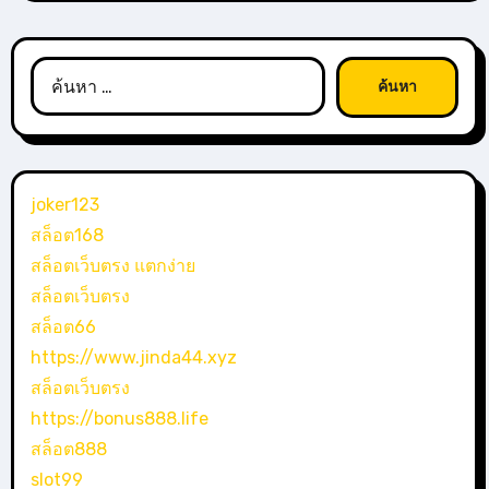
ค้นหา
สำหรับ:
joker123
สล็อต168
สล็อตเว็บตรง แตกง่าย
สล็อตเว็บตรง
สล็อต66
https://www.jinda44.xyz
สล็อตเว็บตรง
https://bonus888.life
สล็อต888
slot99