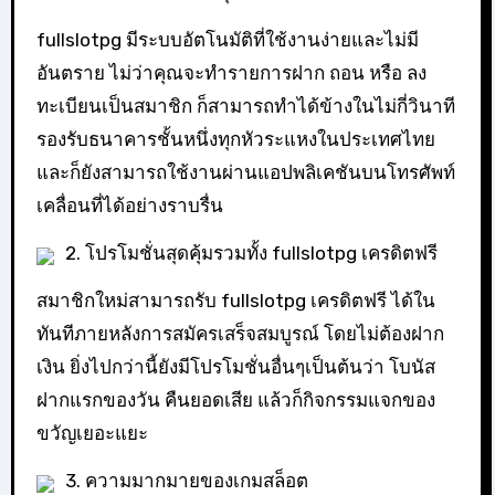
fullslotpg มีระบบอัตโนมัติที่ใช้งานง่ายและไม่มี
อันตราย ไม่ว่าคุณจะทำรายการฝาก ถอน หรือ ลง
ทะเบียนเป็นสมาชิก ก็สามารถทำได้ข้างในไม่กี่วินาที
รองรับธนาคารชั้นหนึ่งทุกหัวระแหงในประเทศไทย
และก็ยังสามารถใช้งานผ่านแอปพลิเคชันบนโทรศัพท์
เคลื่อนที่ได้อย่างราบรื่น
2. โปรโมชั่นสุดคุ้มรวมทั้ง fullslotpg เครดิตฟรี
สมาชิกใหม่สามารถรับ fullslotpg เครดิตฟรี ได้ใน
ทันทีภายหลังการสมัครเสร็จสมบูรณ์ โดยไม่ต้องฝาก
เงิน ยิ่งไปกว่านี้ยังมีโปรโมชั่นอื่นๆเป็นต้นว่า โบนัส
ฝากแรกของวัน คืนยอดเสีย แล้วก็กิจกรรมแจกของ
ขวัญเยอะแยะ
3. ความมากมายของเกมสล็อต