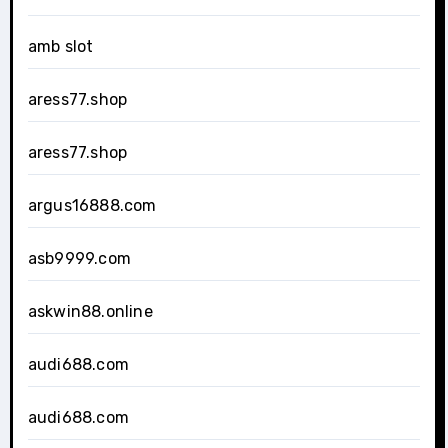
amb slot
aress77.shop
aress77.shop
argus16888.com
asb9999.com
askwin88.online
audi688.com
audi688.com