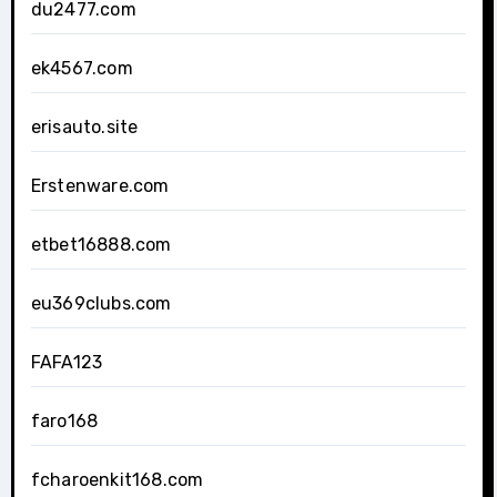
du2477.com
ek4567.com
erisauto.site
Erstenware.com
etbet16888.com
eu369clubs.com
FAFA123
faro168
fcharoenkit168.com