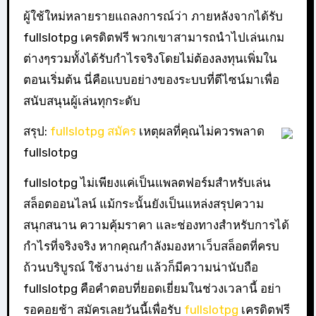
ผู้ใช้ใหม่หลายรายแถลงการณ์ว่า ภายหลังจากได้รับ
fullslotpg เครดิตฟรี พวกเขาสามารถนำไปเล่นเกม
ต่างๆรวมทั้งได้รับกำไรจริงโดยไม่ต้องลงทุนเพิ่มใน
ตอนเริ่มต้น นี่คือแบบอย่างของระบบที่ดีไซน์มาเพื่อ
สนับสนุนผู้เล่นทุกระดับ
สรุป:
fullslotpg สมัคร
เหตุผลที่คุณไม่ควรพลาด
fullslotpg
fullslotpg ไม่เพียงแค่เป็นแพลตฟอร์มสำหรับเล่น
สล็อตออนไลน์ แม้กระนั้นยังเป็นแหล่งสรุปความ
สนุกสนาน ความคุ้มราคา และช่องทางสำหรับการได้
กำไรที่จริงจริง หากคุณกำลังมองหาเว็บสล็อตที่ครบ
ถ้วนบริบูรณ์ ใช้งานง่าย แล้วก็มีความน่านับถือ
fullslotpg คือคำตอบที่ยอดเยี่ยมในช่วงเวลานี้ อย่า
รอคอยช้า สมัครเลยวันนี้เพื่อรับ
fullslotpg
เครดิตฟรี