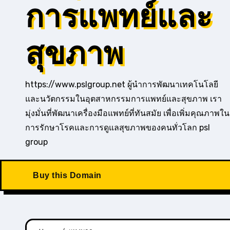
การแพทย์และ
สุขภาพ
https://www.pslgroup.net ผู้นำการพัฒนาเทคโนโลยี
และนวัตกรรมในอุตสาหกรรมการแพทย์และสุขภาพ เรา
มุ่งมั่นที่พัฒนาเครื่องมือแพทย์ที่ทันสมัย เพื่อเพิ่มคุณภาพใน
การรักษาโรคและการดูแลสุขภาพของคนทั่วโลก psl
group
Buy this Domain