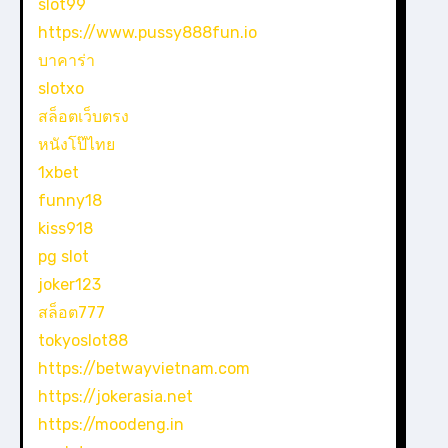
slot99
https://www.pussy888fun.io
บาคาร่า
slotxo
สล็อตเว็บตรง
หนังโป๊ไทย
1xbet
funny18
kiss918
pg slot
joker123
สล็อต777
tokyoslot88
https://betwayvietnam.com
https://jokerasia.net
https://moodeng.in