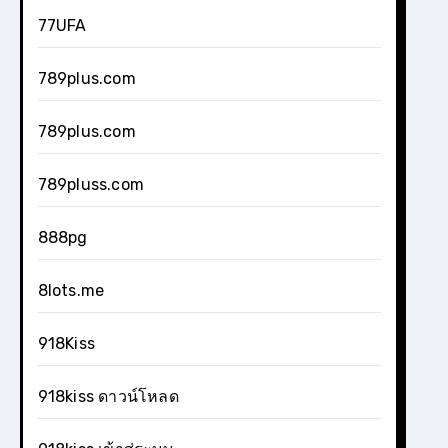
77UFA
789plus.com
789plus.com
789pluss.com
888pg
8lots.me
918Kiss
918kiss ดาวน์โหลด