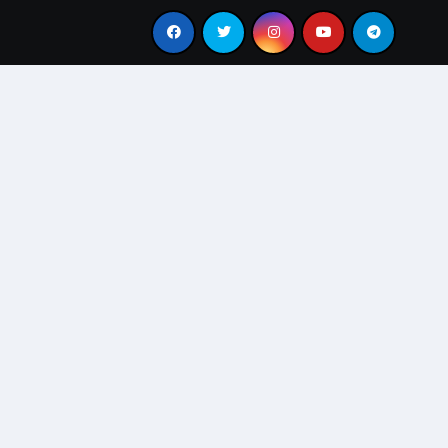
โนมัติ การันตี กำไรหลักแสน สล็อตเว็บตรง ห้ามพลาด โปรดีรออย