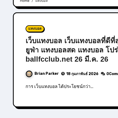
Home
แทงบอล
แทงบอล
เว็บแทงบอล เว็บแทงบอลที่ดีที่
ยูฟ่า แทงบอลสด แทงบอล โปร่
ballfcclub.net 26 มี.ค. 26
Brian Parker
18 กุมภาพันธ์ 2026
0Com
การ เว็บแทงบอล ได้ประโยชน์กว่า…