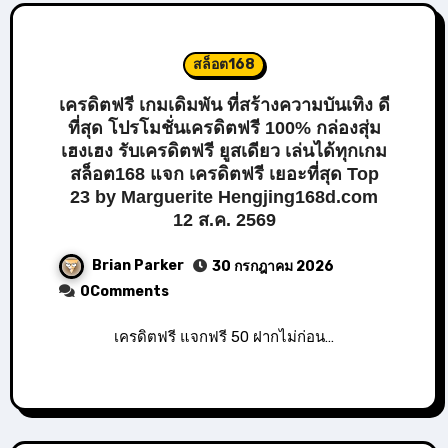
สล็อต168
เครดิตฟรี เกมเดิมพัน ที่สร้างความบันเทิง ดี
ที่สุด โปรโมชั่นเครดิตฟรี 100% กล่องสุ่ม
เฮงเฮง รับเครดิตฟรี ยูสเดียว เล่นได้ทุกเกม
สล็อต168 แจก เครดิตฟรี เยอะที่สุด Top
23 by Marguerite Hengjing168d.com
12 ส.ค. 2569
Brian Parker
30 กรกฎาคม 2026
0Comments
เครดิตฟรี แจกฟรี 50 ฝากไม่ก่อน…