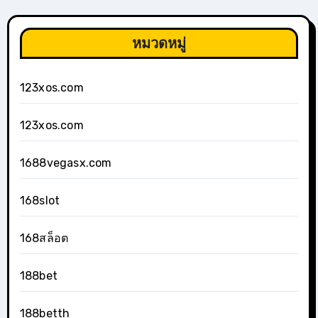
หมวดหมู่
123xos.com
123xos.com
1688vegasx.com
168slot
168สล็อต
188bet
188betth