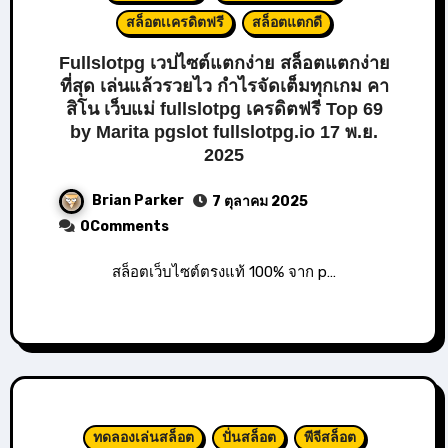
สล็อตเเครดิตฟรี
สล็อตแตกดี
Fullslotpg เวปไซต์แตกง่าย สล็อตแตกง่าย
ที่สุด เล่นแล้วรวยไว กำไรจัดเต็มทุกเกม คา
สิโน เว็บแม่ fullslotpg เครดิตฟรี Top 69
by Marita pgslot fullslotpg.io 17 พ.ย.
2025
Brian Parker
7 ตุลาคม 2025
0Comments
สล็อตเว็บไซต์ตรงแท้ 100% จาก p…
ทดลองเล่นสล็อต
ปั่นสล็อต
พีจีสล็อต