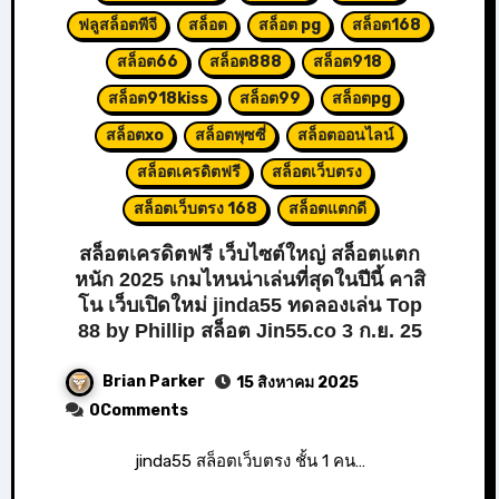
ฟลูสล็อตพีจี
สล็อต
สล็อต pg
สล็อต168
สล็อต66
สล็อต888
สล็อต918
สล็อต918kiss
สล็อต99
สล็อตpg
สล็อตxo
สล็อตพุซซี่
สล็อตออนไลน์
สล็อตเครดิตฟรี
สล็อตเว็บตรง
สล็อตเว็บตรง 168
สล็อตแตกดี
สล็อตเครดิตฟรี เว็บไซต์ใหญ่ สล็อตแตก
หนัก 2025 เกมไหนน่าเล่นที่สุดในปีนี้ คาสิ
โน เว็บเปิดใหม่ jinda55 ทดลองเล่น Top
88 by Phillip สล็อต Jin55.co 3 ก.ย. 25
Brian Parker
15 สิงหาคม 2025
0Comments
jinda55 สล็อตเว็บตรง ชั้น 1 คน…