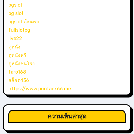
pgslot
pg slot
pgslot เว็บตรง
fullslotpg
live22
ดูหนัง
ดูหนังฟรี
ดูหนังชนโรง
faro168
สล็อต456
https://www.puntaek66.me
ความเห็นล่าสุด