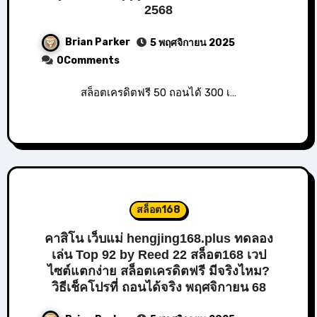
2568
Brian Parker
5 พฤศจิกายน 2025
0Comments
สล็อตเครดิตฟรี 50 ถอนได้ 300 เ…
สล็อต168
คาสิโน เว็บแม่ hengjing168.plus ทดลอง
เล่น Top 92 by Reed 22 สล็อต168 เวป
ไซต์แตกง่าย สล็อตเครดิตฟรี มีจริงไหม?
วิธีเช็คโปรที่ ถอนได้จริง พฤศจิกายน 68