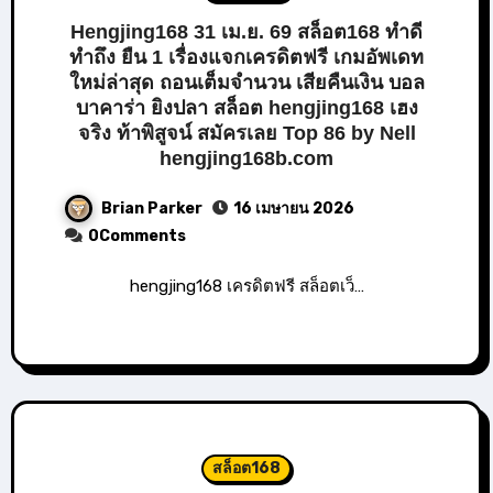
Hengjing168 31 เม.ย. 69 สล็อต168 ทำดี
ทำถึง ยืน 1 เรื่องแจกเครดิตฟรี เกมอัพเดท
ใหม่ล่าสุด ถอนเต็มจำนวน เสียคืนเงิน บอล
บาคาร่า ยิงปลา สล็อต hengjing168 เฮง
จริง ท้าพิสูจน์ สมัครเลย Top 86 by Nell
hengjing168b.com
Brian Parker
16 เมษายน 2026
0Comments
hengjing168 เครดิตฟรี สล็อตเว็…
สล็อต168