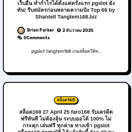
เว็บอื่น ทำกำไรได้ตั้งแต่ครั้งแรก pgslot ยัง
ทัน! รีบสมัครก่อนพลาดความปัง Top 69 by
Shantell Tangtem168.biz
Brian Parker
2 ธันวาคม 2025
0Comments
pgslot tangtem168 เกมสล็อตให้ท…
สล็อต168
สล็อต168 27 April 25 faro168 รับเครดิต
ฟรีทันที ไม่ต้องลุ้น ระบบออโต้ 100% ไม่
กระตุก เล่นฟรี ทุกค่าย ทางเข้า pgslot