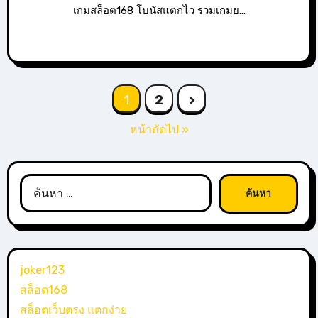
เกมสล็อต168 โบนัสแตกไว รวมเกมย…
Posts
1
2
pagination
หน้าถัดไป »
ค้นหา
สำหรับ:
joker123
สล็อต168
สล็อตเว็บตรง แตกง่าย