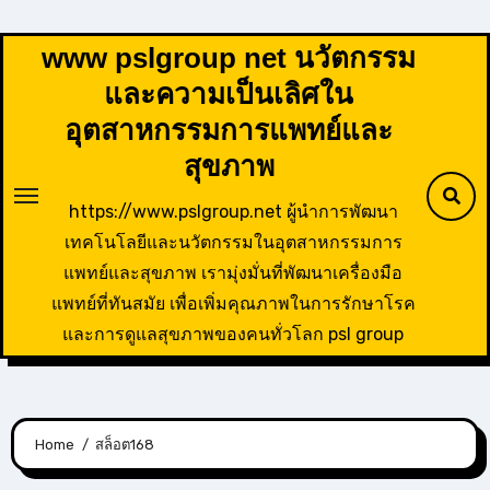
Skip
to
www pslgroup net นวัตกรรม
content
และความเป็นเลิศใน
อุตสาหกรรมการแพทย์และ
สุขภาพ
https://www.pslgroup.net ผู้นำการพัฒนา
เทคโนโลยีและนวัตกรรมในอุตสาหกรรมการ
แพทย์และสุขภาพ เรามุ่งมั่นที่พัฒนาเครื่องมือ
แพทย์ที่ทันสมัย เพื่อเพิ่มคุณภาพในการรักษาโรค
และการดูแลสุขภาพของคนทั่วโลก psl group
Home
สล็อต168