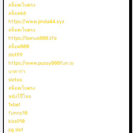
สล็อตเว็บตรง
สล็อต66
https://www.jinda44.xyz
สล็อตเว็บตรง
https://bonus888.life
สล็อต888
slot99
https://www.pussy888fun.io
บาคาร่า
slotxo
สล็อตเว็บตรง
หนังโป๊ไทย
1xbet
funny18
kiss918
pg slot