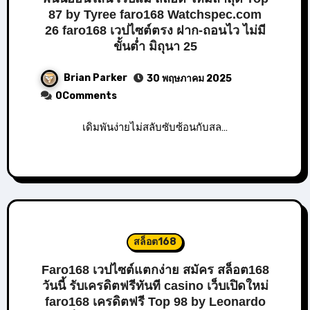
87 by Tyree faro168 Watchspec.com
26 faro168 เวปไซต์ตรง ฝาก-ถอนไว ไม่มี
ขั้นต่ำ มิถุนา 25
Brian Parker
30 พฤษภาคม 2025
0Comments
เดิมพันง่ายไม่สลับซับซ้อนกับสล…
สล็อต168
Faro168 เวปไซต์แตกง่าย สมัคร สล็อต168
วันนี้ รับเครดิตฟรีทันที casino เว็บเปิดใหม่
faro168 เครดิตฟรี Top 98 by Leonardo