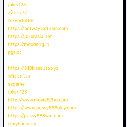
joker123
สล็อต777
tokyoslot88
https://betwayvietnam.com
https://jokerasia.net
https://moodeng.in
pgslot
https://918kissauto.xyz
หนังชนโรง
sagame
joker 123
http://www.movie87hd.com
https://www.pussy888play.com
https://pussy888win.com
sexybaccarat