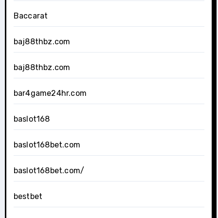
Baccarat
baj88thbz.com
baj88thbz.com
bar4game24hr.com
baslot168
baslot168bet.com
baslot168bet.com/
bestbet