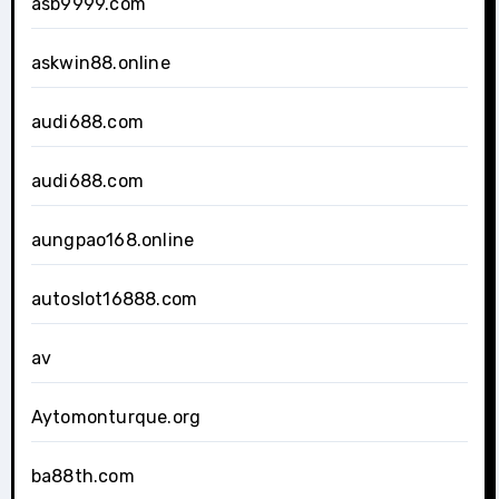
asb9999.com
askwin88.online
audi688.com
audi688.com
aungpao168.online
autoslot16888.com
av
Aytomonturque.org
ba88th.com