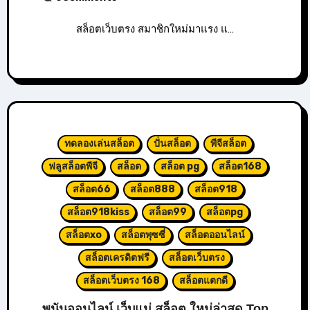
สล็อตเว็บตรง สมาชิกใหม่มาแรง แ…
ทดลองเล่นสล็อต
ปั่นสล็อต
พีจีสล็อต
ฟลูสล็อตพีจี
สล็อต
สล็อต pg
สล็อต168
สล็อต66
สล็อต888
สล็อต918
สล็อต918kiss
สล็อต99
สล็อตpg
สล็อตxo
สล็อตพุซซี่
สล็อตออนไลน์
สล็อตเครดิตฟรี
สล็อตเว็บตรง
สล็อตเว็บตรง 168
สล็อตแตกดี
พนันออนไลน์ เว็บแม่ สล็อต ใหม่ล่าสุด Top