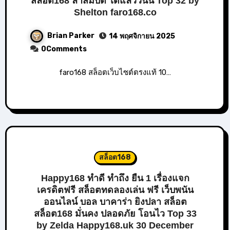
สล็อต168 ล่าสมบัติ ได้แล้ววันนี้ Top 32 by
Shelton faro168.co
Brian Parker
14 พฤศจิกายน 2025
0Comments
faro168 สล็อตเว็บไซต์ตรงแท้ 10…
สล็อต168
Happy168 ทำดี ทำถึง ยืน 1 เรื่องแจก
เครดิตฟรี สล็อตทดลองเล่น ฟรี เว็บพนัน
ออนไลน์ บอล บาคาร่า ยิงปลา สล็อต
สล็อต168 มั่นคง ปลอดภัย โอนไว Top 33
by Zelda Happy168.uk 30 December