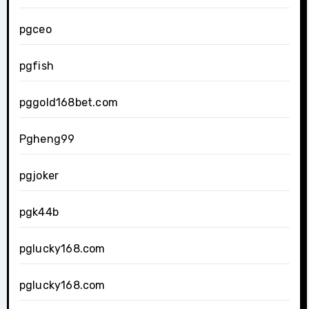
pgceo
pgfish
pggold168bet.com
Pgheng99
pgjoker
pgk44b
pglucky168.com
pglucky168.com