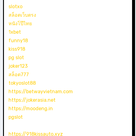
slotxo
สล็อตเว็บตรง
หนังโป๊ไทย
1xbet
funny18
kiss918
pg slot
joker123
สล็อต777
tokyoslot88
https://betwayvietnam.com
https://jokerasia.net
https://moodeng.in
pgslot
https://918kissauto.xyz