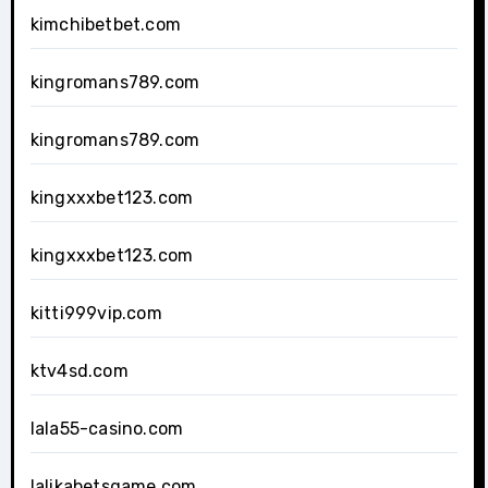
kimchibetbet.com
kingromans789.com
kingromans789.com
kingxxxbet123.com
kingxxxbet123.com
kitti999vip.com
ktv4sd.com
lala55-casino.com
lalikabetsgame.com