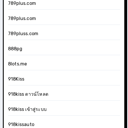
789plus.com
789plus.com
789pluss.com
888pg
8lots.me
918Kiss
918kiss ดาวน์โหลด
918kiss เข้าสู่ระบบ
918kissauto