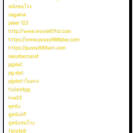
หนังชนโรง
sagame
joker 123
http://www.movie87hd.com
https://www.pussy888play.com
https://pussy888win.com
sexybaccarat
pgslot
pg slot
pgslot เว็บตรง
fullslotpg
live22
ดูหนัง
ดูหนังฟรี
ดูหนังชนโรง
faro168