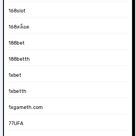
168slot
168สล็อต
188bet
188betth
1xbet
1xbetth
1xgameth.com
77UFA