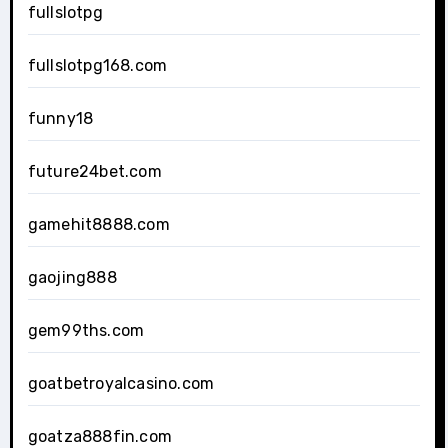
fullslotpg
fullslotpg168.com
funny18
future24bet.com
gamehit8888.com
gaojing888
gem99ths.com
goatbetroyalcasino.com
goatza888fin.com