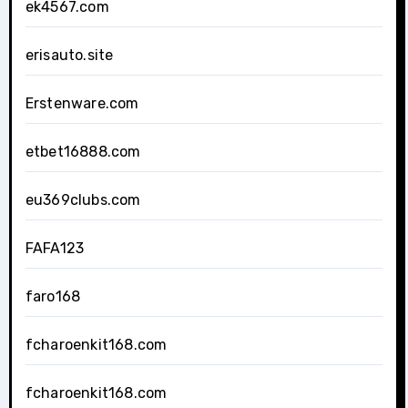
ek4567.com
erisauto.site
Erstenware.com
etbet16888.com
eu369clubs.com
FAFA123
faro168
fcharoenkit168.com
fcharoenkit168.com