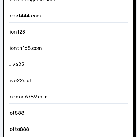
lcbet444.com
lion123
lionth168.com
Live22
live22slot
london6789.com
lot888
lotto888