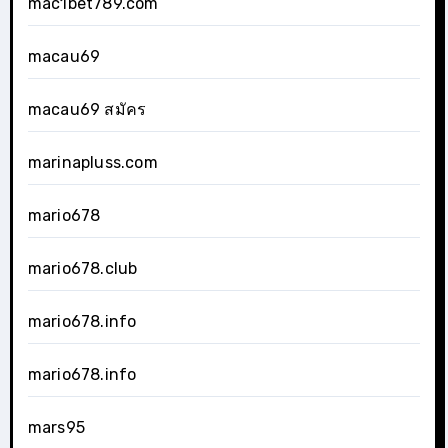
mac1bet789.com
macau69
macau69 สมัคร
marinapluss.com
mario678
mario678.club
mario678.info
mario678.info
mars95