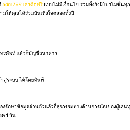
ที
adm789 เครดิตฟรี
แบบไม่มีเงื่อนไข รวมทั้งยังมีโปรโมชั่นทุก
ให้คุณได้ร่วมบันเทิงใจตลอดทั้งปี
โทรศัพท์ แล้วก็บัญชีธนาคาร
าสู่ระบบ ได้โดยทันที
องรักษาข้อมูลส่วนตัวแล้วก็ธุรกรรมทางด้านการเงินของผู้เล่น
ด 1 วัน