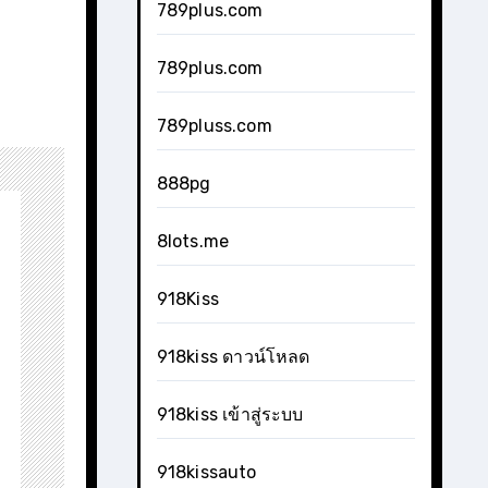
789plus.com
789plus.com
789pluss.com
888pg
8lots.me
918Kiss
918kiss ดาวน์โหลด
918kiss เข้าสู่ระบบ
918kissauto