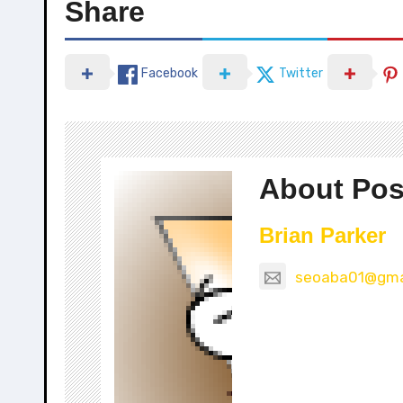
Share
Facebook
Twitter
About Pos
Brian Parker
seoaba01@gma