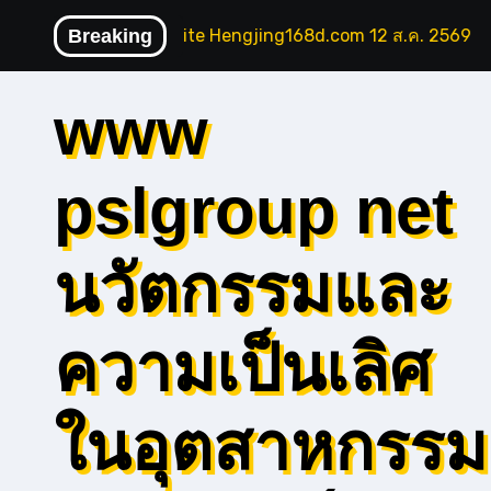
Skip
Top 23 by Marguerite Hengjing168d.com 12 ส.ค. 2569
Breaking
Tangtem16
to
content
www
pslgroup net
นวัตกรรมและ
ความเป็นเลิศ
ในอุตสาหกรรม