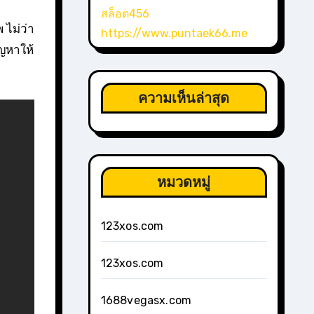
สล็อต456
 ไม่ว่า
https://www.puntaek66.me
ญหาให้
ความเห็นล่าสุด
หมวดหมู่
123xos.com
123xos.com
1688vegasx.com