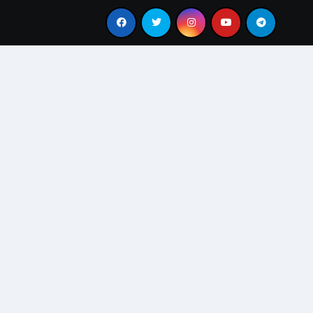
ตโนมัติ การันตี กำไรหลักแสน สล็อตเว็บตรง ห้ามพลาด โปรดีรอ