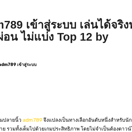
9 เข้าสู่ระบบ เล่นได้จริง
ผ่อน ไม่แบ่ง Top 12 by
adm789 เข้าสู่ระบบ
่านปลายนิ้ว
adm789
จึงแปลงเป็นทางเลือกอันดับหนึ่งสำหรับนัก
นง่าย รวมทั้งเต็มไปด้วยเกมประสิทธิภาพ โดยไม่จำเป็นต้องดาวน