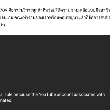
89 คือการบริการลูกค้าที่พร้อมให้ความช่วยเหลือแบบมืออาชีพ
ล่นเกม คณะทำงานของเราพร้อมตอบปัญหาแล้วก็จัดการกับปั
วัน