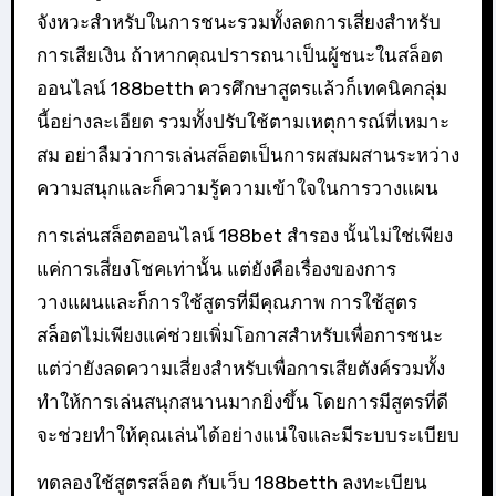
จังหวะสำหรับในการชนะรวมทั้งลดการเสี่ยงสำหรับ
การเสียเงิน ถ้าหากคุณปรารถนาเป็นผู้ชนะในสล็อต
ออนไลน์ 188betth ควรศึกษาสูตรแล้วก็เทคนิคกลุ่ม
นี้อย่างละเอียด รวมทั้งปรับใช้ตามเหตุการณ์ที่เหมาะ
สม อย่าลืมว่าการเล่นสล็อตเป็นการผสมผสานระหว่าง
ความสนุกและก็ความรู้ความเข้าใจในการวางแผน
การเล่นสล็อตออนไลน์ 188bet สํารอง นั้นไม่ใช่เพียง
แค่การเสี่ยงโชคเท่านั้น แต่ยังคือเรื่องของการ
วางแผนและก็การใช้สูตรที่มีคุณภาพ การใช้สูตร
สล็อตไม่เพียงแค่ช่วยเพิ่มโอกาสสำหรับเพื่อการชนะ
แต่ว่ายังลดความเสี่ยงสำหรับเพื่อการเสียตังค์รวมทั้ง
ทำให้การเล่นสนุกสนานมากยิ่งขึ้น โดยการมีสูตรที่ดี
จะช่วยทำให้คุณเล่นได้อย่างแน่ใจและมีระบบระเบียบ
ทดลองใช้สูตรสล็อต กับเว็บ 188betth ลงทะเบียน