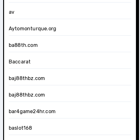
av
Aytomonturque.org
ba88th.com
Baccarat
baj88thbz.com
baj88thbz.com
bar4game24hr.com
baslot168