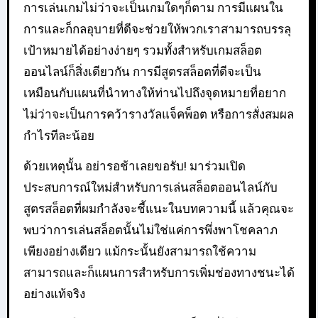
การเล่นเกมไม่ว่าจะเป็นเกมใดๆก็ตาม การมีแผนใน
การและก็กลอุบายที่ดีจะช่วยให้พวกเราสามารถบรรลุ
เป้าหมายได้อย่างง่ายๆ รวมทั้งสำหรับเกมสล็อต
ออนไลน์ก็สิ่งเดียวกัน การมีสูตรสล็อตที่ดีจะเป็น
เหมือนกับแผนที่นำทางให้ท่านไปถึงจุดหมายที่อยาก
ไม่ว่าจะเป็นการคว้ารางวัลแจ็คพ็อต หรือการสั่งสมผล
กำไรทีละน้อย
ด้วยเหตุนั้น อย่ารอช้าเลยขอรับ! มาร่วมเปิด
ประสบการณ์ใหม่สำหรับการเล่นสล็อตออนไลน์กับ
สูตรสล็อตที่ผมกำลังจะชี้แนะในบทความนี้ แล้วคุณจะ
พบว่าการเล่นสล็อตนั้นไม่ใช่แค่การพึ่งพาโชคลาภ
เพียงอย่างเดียว แม้กระนั้นยังสามารถใช้ความ
สามารถและก็แผนการสำหรับการเพิ่มช่องทางชนะได้
อย่างแท้จริง