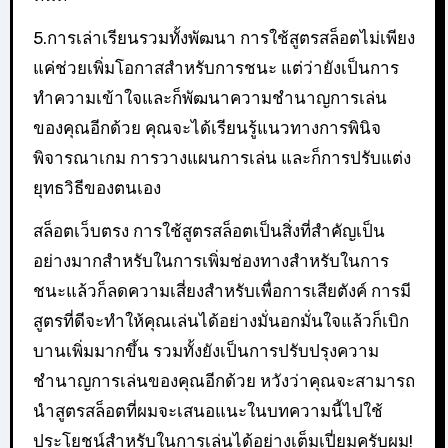
5.การเล่าเรียนรวมทั้งพัฒนา การใช้สูตรสล็อตไม่เพียง
แค่ช่วยเพิ่มโอกาสสำหรับการชนะ แต่ว่ายังเป็นการ
ทำความเข้าใจและก็พัฒนาความชำนาญการเล่น
ของคุณอีกด้วย คุณจะได้เรียนรู้แนวทางการพินิจ
พิจารณาเกม การวางแผนการเล่น และก็การปรับแต่ง
ยุทธวิธีของตนเอง
สล็อตเว็บตรง การใช้สูตรสล็อตเป็นสิ่งที่สำคัญเป็น
อย่างมากสำหรับในการเพิ่มช่องทางสำหรับในการ
ชนะแล้วก็ลดความเสี่ยงสำหรับเพื่อการเสียตังค์ การมี
สูตรที่ดีจะทำให้คุณเล่นได้อย่างมั่นอกมั่นใจแล้วก็เบิก
บานเพิ่มมากขึ้น รวมทั้งยังเป็นการปรับปรุงความ
ชำนาญการเล่นของคุณอีกด้วย หวังว่าคุณจะสามารถ
นำสูตรสล็อตที่ผมจะเสนอแนะในบทความนี้ไปใช้
ประโยชน์สำหรับในการเล่นได้อย่างเต็มเปี่ยมครับผม!