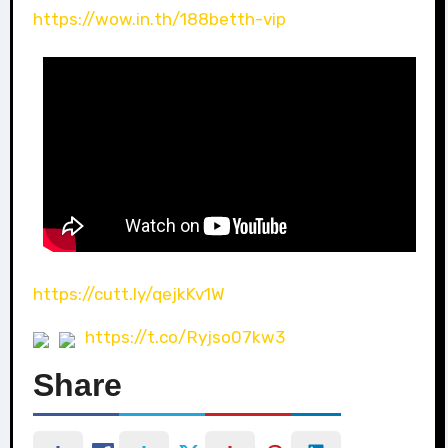
https://wow.in.th/188betth-vip
https://cutt.ly/qejkKv1W
https://t.co/Ryjso07kw3
Share