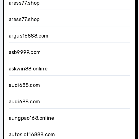
aress77.shop
aress77.shop
argus16888.com
asb9999.com
askwin88.online
audi688.com
audi688.com
aungpao168.online
autoslot16888.com