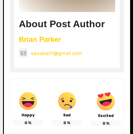
About Post Author
Brian Parker
seoaba01@gmail.com
Happy
Sad
Excited
0
%
0
%
0
%