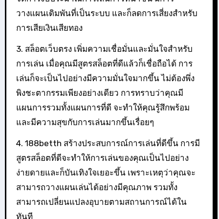
วางแผนเดิมพันที่เป็นระบบ และก็ลดการเสี่ยงสำหรับ
การเสียเงินเสียทอง
3. สล็อตเว็บตรง เพิ่มความเชื่อมั่นและมั่นใจสำหรับ
การเล่น เมื่อคุณมีสูตรสล็อตที่ดีแล้วก็เชื่อถือได้ การ
เล่นก็จะเป็นไปอย่างมีความมั่นใจมากขึ้น ไม่ต้องพึ่ง
พิงชะตากรรมเพียงอย่างเดียว การทราบว่าคุณมี
แผนการรวมทั้งแผนการที่ดี จะทำให้คุณรู้สึกพร้อม
และมีความสุขกับการเล่นมากขึ้นเรื่อยๆ
4. 188betth สร้างประสบการณ์การเล่นที่ดีขึ้น การมี
สูตรสล็อตที่ดีจะทำให้การเล่นของคุณเป็นไปอย่าง
ง่ายดายและก็บันเทิงใจเยอะขึ้น เพราะเหตุว่าคุณจะ
สามารถวางแผนเล่นได้อย่างมีคุณภาพ รวมทั้ง
สามารถเปลี่ยนแปลงอุบายตามสถานการณ์ได้ใน
ทันที