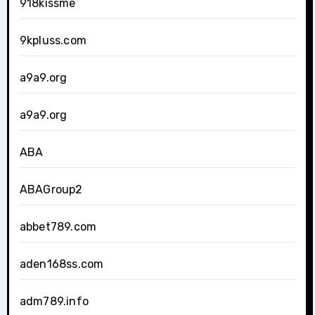
918kissme
9kpluss.com
a9a9.org
a9a9.org
ABA
ABAGroup2
abbet789.com
aden168ss.com
adm789.info