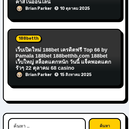
คาสิโนออนไลน์
Brian Parker
10 ตุลาคม 2025
188betth
เว็บเปิดใหม่ 188bet เครดิตฟรี Top 66 by
Pamala 188bet 188betthb.com 188bet
เว็บใหญ่ สล็อตแตกหนัก วันนี้ แจ็คพอตแตก
รัวๆ 22 ตุลาคม 68 casino
Brian Parker
15 สิงหาคม 2025
ค้นหา