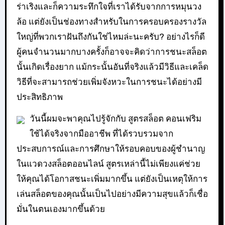
ร่าเริงและก็ความระทึกใจที่เราได้รับจากการหมุนวง
ล้อ แต่ยังเป็นช่องทางสำหรับในการครอบครองรางวัล
ใหญ่ที่พวกเราฝันถึงกันใช่ไหมล่ะนะครับ? อย่างไรก็ดี
ผู้คนจำนวนมากบางครั้งก็อาจจะคิดว่าการชนะสล็อต
นั้นเกิดเรื่องยาก แม้กระนั้นอันที่จริงแล้วมีวิธีและเคล็ด
วิธีที่จะสามารถช่วยเพิ่มจังหวะในการชนะได้อย่างมี
ประสิทธิภาพ
วันนี้ผมจะพาคุณไปรู้จักกับ สูตรสล็อต คอนเฟริม
ใช้ได้จริงจากมืออาชีพ ที่ได้รวบรวมจาก
ประสบการณ์และการศึกษาให้รอบคอบของผู้ชำนาญ
ในแวดวงสล็อตออนไลน์ สูตรเหล่านี้ไม่เพียงแค่ช่วย
ให้คุณได้โอกาสชนะเพิ่มมากขึ้น แต่ยังเป็นเหตุให้การ
เล่นสล็อตของคุณนั้นเป็นไปอย่างมีความสุขแล้วก็เชื่อ
มั่นในตนเองมากขึ้นด้วย