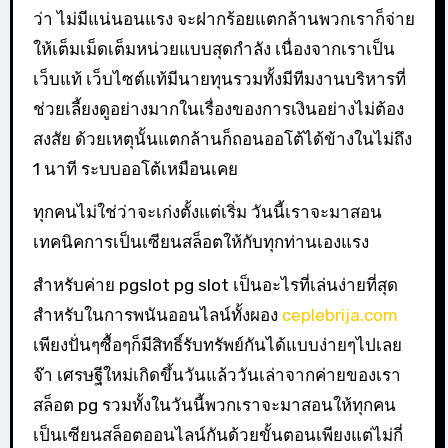
ว่า ไม่มีแน่นอนแรง จะฝากร้อยแตกล้านพวกเราก็จ่าย
ให้เต็มเม็ดเต็มหน่วยแบบสุดกำลัง เนื่องจากเราเป็น
เว็บแท้ เว็บไซต์แท้มีนายทุนรวมทั้งมีทีมงานบริหารที่
ช่วยเลี้ยงดูอย่างมากในเรื่องของการเงินอย่างไม่ต้อง
สงสัย ด้วยเหตุนั้นแตกล้านก็ถอนออโต้ได้ข้างในไม่ถึง
1 นาที ระบบออโต้เหมือนเคย
ทุกคนไม่ใช่ว่าจะเก่งตั้งแต่เริ่ม วันนี้เราจะมาสอน
เทคนิคการเป็นเซียนสล็อตให้กับทุกท่านเองแรง
สำหรับค่าย pgslot pg slot เป็นอะไรที่เล่นง่ายที่สุด
สำหรับในการพนันออนไลน์ทั้งผอง
ceplebrija.com
เพียงปั่นๆซื้อๆก็มีสิทธิ์รับทรัพย์กันได้แบบง่ายๆไปเลย
จ๊า เศรษฐีใหม่เกิดขึ้นวันแล้ววันเล่าจากค่ายของเรา
สล็อต pg รวมทั้งในวันนี้พวกเราจะมาสอนให้ทุกคน
เป็นเซียนสล็อตออนไลน์กันด้วยขั้นตอนเพียงแต่ไม่กี่