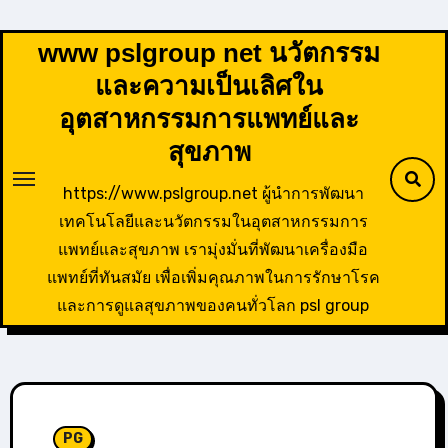
Skip
to
www pslgroup net นวัตกรรม
content
และความเป็นเลิศใน
อุตสาหกรรมการแพทย์และ
สุขภาพ
https://www.pslgroup.net ผู้นำการพัฒนา
เทคโนโลยีและนวัตกรรมในอุตสาหกรรมการ
แพทย์และสุขภาพ เรามุ่งมั่นที่พัฒนาเครื่องมือ
แพทย์ที่ทันสมัย เพื่อเพิ่มคุณภาพในการรักษาโรค
และการดูแลสุขภาพของคนทั่วโลก psl group
PG