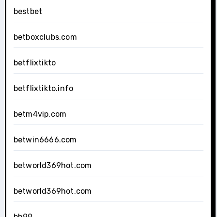
bestbet
betboxclubs.com
betflixtikto
betflixtikto.info
betm4vip.com
betwin6666.com
betworld369hot.com
betworld369hot.com
bh99