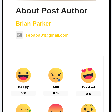
About Post Author
Brian Parker
seoaba01@gmail.com
Happy
Sad
Excited
0
%
0
%
0
%