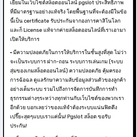
เยี่ยมในเว็บไซต์สล็อตออนไลน์ pgslot ประสิทธิภาพ
ที่มีมาตรฐานอย่างแท้จริง โดยพื้นฐานที่จะต้องมีในข้อ
นี้เป็น certificate รับประกันจากองการคาสิโนโลก
และก็ License แท้จากค่ายสล็อตออนไลน์ที่เราเอามา
เปิดให้บริการ
• มีความปลอดภัยในการให้บริการในชั้นสูงที่สุด ไม่ว่า
จะเป็นระบบการ ฝาก-ถอน ระบบการเล่นเกม (ระบบ
สุ่มของเกมสล็อตออนไลน์) ความปลอดภัย คุ้มครอง
การฉ้อฉล ดูแลรักษาความลับข้อมูลส่วนตัวของลูกค้า
อย่างเต็มระบบ รวมไปถึงการจัดการบันทึกการทำ
ธุรกรรมต่างๆระหว่างทุกท่านกับเว็บไซต์ของพวกเรา
อีกด้วย บอกเลยว่าของแท้จำต้องระบบแน่นฟิตตึง
เปรี๊ยะสุดๆแบบเราแค่นั้น! Pgslot สล็อต ขอรับ
ประกัน!