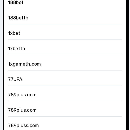
188bet
188betth
1xbet
1xbetth
1xgameth.com
77UFA
789plus.com
789plus.com
789pluss.com