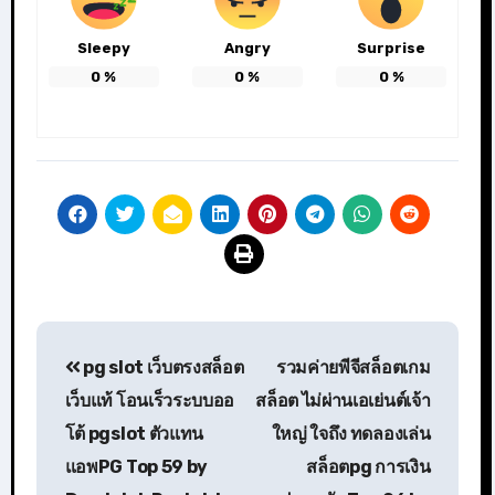
Sleepy
Angry
Surprise
0
%
0
%
0
%
แนะแนว
pg slot เว็บตรงสล็อต
รวมค่ายพีจีสล็อตเกม
เรื่อง
เว็บแท้ โอนเร็วระบบออ
สล็อต ไม่ผ่านเอเย่นต์เจ้า
โต้ pgslot ตัวแทน
ใหญ่ ใจถึง ทดลองเล่น
แอพPG Top 59 by
สล็อตpg การเงิน