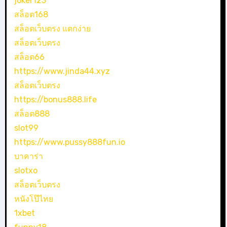
joker123
สล็อต168
สล็อตเว็บตรง แตกง่าย
สล็อตเว็บตรง
สล็อต66
https://www.jinda44.xyz
สล็อตเว็บตรง
https://bonus888.life
สล็อต888
slot99
https://www.pussy888fun.io
บาคาร่า
slotxo
สล็อตเว็บตรง
หนังโป๊ไทย
1xbet