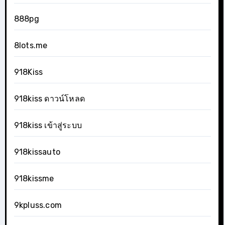
888pg
8lots.me
918Kiss
918kiss ดาวน์โหลด
918kiss เข้าสู่ระบบ
918kissauto
918kissme
9kpluss.com