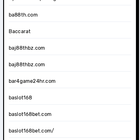
ba88th.com
Baccarat
baj88thbz.com
baj88thbz.com
bar4game24hr.com
baslot168
baslot168bet.com
baslot168bet.com/