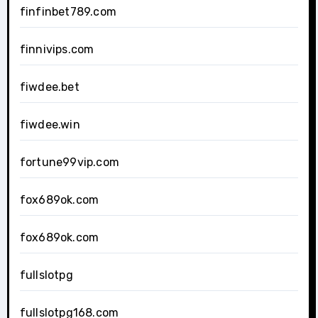
finfinbet789.com
finnivips.com
fiwdee.bet
fiwdee.win
fortune99vip.com
fox689ok.com
fox689ok.com
fullslotpg
fullslotpg168.com