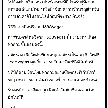
ไม่ต้องฝากเงินก่อน เป็นช่องทางที่ดีสำหรับผู้ที่อยาก
ทดลองเล่นเกมใหม่ๆหรือฝึกซ้อมความชำนาญสำหรับ
การเล่นคาสิโนออนไลน์ก่อนที่จะฝากเงินจริง
วิธีรับเครดิตฟรีจาก 1688Vegas
การรับเครดิตฟรีจาก 1688Vegas นั้นง่ายสุดๆ เพียง
ทำตามขั้นตอนดังนี้:
สมัครสมาชิกใหม่: เพียงแค่คุณสมัครเป็นสมาชิกใหม่ที่
1688Vegas คุณก็สามารถรับเครดิตฟรีได้ในทันที
ปฏิบัติตามเงื่อนไข: ทำตามอย่างข้อตกลงที่เว็บไซต์
ระบุ เช่น การฝากเงินทีแรก หรือการเล่นเกมที่กำหนด
รับเครดิต: เครดิตจะถูกเพิ่มเข้าในบัญชีของคุณโดย
อัตโนมัติ
สรุป