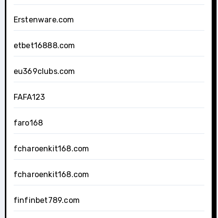
Erstenware.com
etbet16888.com
eu369clubs.com
FAFA123
faro168
fcharoenkit168.com
fcharoenkit168.com
finfinbet789.com