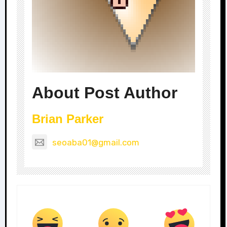
About Post Author
Brian Parker
seoaba01@gmail.com