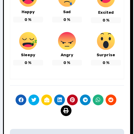
Happy
Sad
Excited
0
%
0
%
0
%
Sleepy
Angry
Surprise
0
%
0
%
0
%