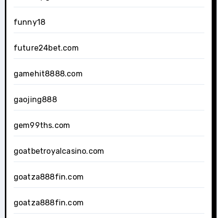
funny18
future24bet.com
gamehit8888.com
gaojing888
gem99ths.com
goatbetroyalcasino.com
goatza888fin.com
goatza888fin.com