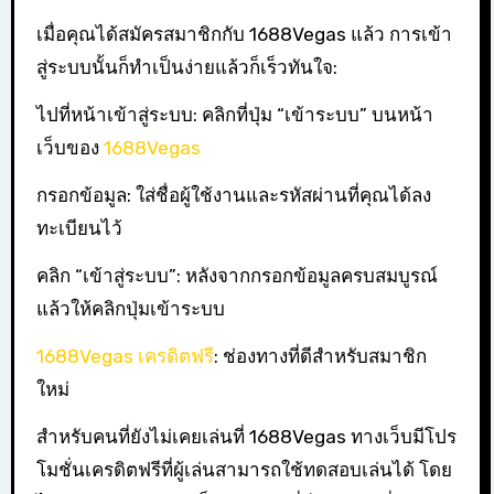
เมื่อคุณได้สมัครสมาชิกกับ 1688Vegas แล้ว การเข้า
สู่ระบบนั้นก็ทำเป็นง่ายแล้วก็เร็วทันใจ:
ไปที่หน้าเข้าสู่ระบบ: คลิกที่ปุ่ม “เข้าระบบ” บนหน้า
เว็บของ
1688Vegas
กรอกข้อมูล: ใส่ชื่อผู้ใช้งานและรหัสผ่านที่คุณได้ลง
ทะเบียนไว้
คลิก “เข้าสู่ระบบ”: หลังจากกรอกข้อมูลครบสมบูรณ์
แล้วให้คลิกปุ่มเข้าระบบ
1688Vegas เครดิตฟรี
: ช่องทางที่ดีสำหรับสมาชิก
ใหม่
สำหรับคนที่ยังไม่เคยเล่นที่ 1688Vegas ทางเว็บมีโปร
โมชั่นเครดิตฟรีที่ผู้เล่นสามารถใช้ทดสอบเล่นได้ โดย