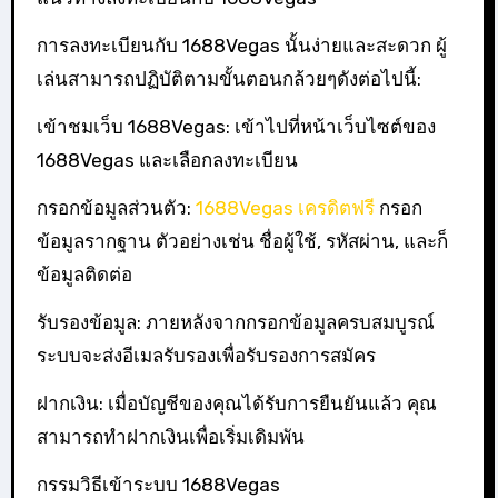
การลงทะเบียนกับ 1688Vegas นั้นง่ายและสะดวก ผู้
เล่นสามารถปฏิบัติตามขั้นตอนกล้วยๆดังต่อไปนี้:
เข้าชมเว็บ 1688Vegas: เข้าไปที่หน้าเว็บไซต์ของ
1688Vegas และเลือกลงทะเบียน
กรอกข้อมูลส่วนตัว:
1688Vegas เครดิตฟรี
กรอก
ข้อมูลรากฐาน ตัวอย่างเช่น ชื่อผู้ใช้, รหัสผ่าน, และก็
ข้อมูลติดต่อ
รับรองข้อมูล: ภายหลังจากกรอกข้อมูลครบสมบูรณ์
ระบบจะส่งอีเมลรับรองเพื่อรับรองการสมัคร
ฝากเงิน: เมื่อบัญชีของคุณได้รับการยืนยันแล้ว คุณ
สามารถทำฝากเงินเพื่อเริ่มเดิมพัน
กรรมวิธีเข้าระบบ 1688Vegas