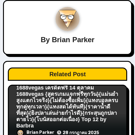
By
Brian Parker
Related Post
1688vegasx.com
1688vegas เครดิตฟรี 14 ตุลาคม
1688vegas {สูตรเกมแจกฟรีทุกวัน}{แม่นยำ
สูงแตกไวจริง}{ไม่ต้องซื้อเพิ่ม}{แทงบอลครบ
ทุกคู่ทุกเวลา}{แทงสดได้ทันที}{ราคาน้ำดี
ที่สุด}{ยิงปลาเล่นง่ายกำไรดี}{กระสุนถูกปลา
ตายไว}{โบนัสออกต่อเนื่อง} Top 12 by
Barbra
Brian Parker
28 กรกฎาคม 2025