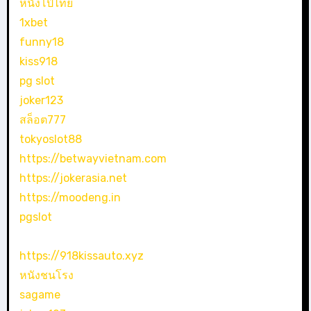
หนังโป๊ไทย
1xbet
funny18
kiss918
pg slot
joker123
สล็อต777
tokyoslot88
https://betwayvietnam.com
https://jokerasia.net
https://moodeng.in
pgslot
https://918kissauto.xyz
หนังชนโรง
sagame