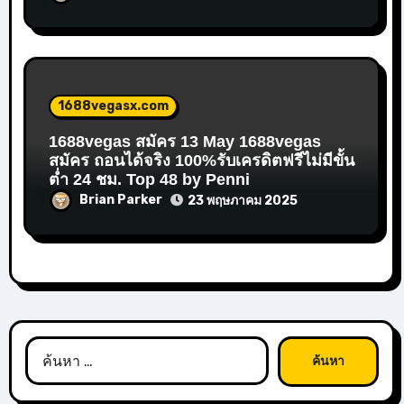
1688vegasx.com
1688vegas สมัคร 13 May 1688vegas
สมัคร ถอนได้จริง 100%รับเครดิตฟรีไม่มีขั้น
ต่ำ 24 ชม. Top 48 by Penni
Brian Parker
23 พฤษภาคม 2025
ค้นหา
สำหรับ: