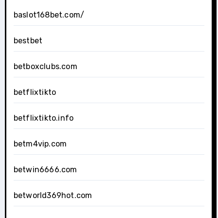
baslot168bet.com/
bestbet
betboxclubs.com
betflixtikto
betflixtikto.info
betm4vip.com
betwin6666.com
betworld369hot.com