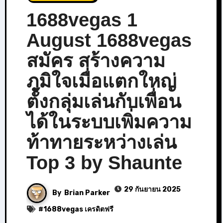
1688vegas 1
August 1688vegas
สมัคร สร้างความ
ภูมิใจเมื่อแตกใหญ่
ตั้งกลุ่มเล่นกับเพื่อน
ได้ในระบบเพิ่มความ
ท้าทายระหว่างเล่น
Top 3 by Shaunte
29 กันยายน 2025
By
Brian Parker
#
1688vegas เครดิตฟรี