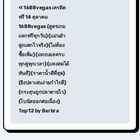
แนะแนว
1688vegas เครดิต
เรื่อง
ฟรี 14 ตุลาคม
1688vegas {สูตรเกม
แจกฟรีทุกวัน}{แม่นยำ
สูงแตกไวจริง}{ไม่ต้อง
ซื้อเพิ่ม}{แทงบอลครบ
ทุกคู่ทุกเวลา}{แทงสดได้
ทันที}{ราคาน้ำดีที่สุด}
{ยิงปลาเล่นง่ายกำไรดี}
{กระสุนถูกปลาตายไว}
{โบนัสออกต่อเนื่อง}
Top 12 by Barbra