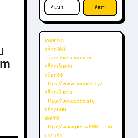
ค้นหา
สำหรับ:
joker123
บ
สล็อต168
สล็อตเว็บตรง แตกง่าย
om
สล็อตเว็บตรง
สล็อต66
https://www.jinda44.xyz
สล็อตเว็บตรง
https://bonus888.life
สล็อต888
slot99
https://www.pussy888fun.io
บาคาร่า