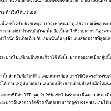
0 เครดิตกันไปเลย คนไหนสะสมเพชรครบแล้วอย่าลืมมาหมุนครับ
่าย ทำเงินได้แน่นอน!
นี้เลยจ๊ะครับ ด้วยเหตุว่าเราจะพาคุณมาดูเลยว่า กลเม็ดสู่กร
ล่น slot สำหรับมือใหม่นั้น ถือเป็นอะไรที่ง่ายมากๆเนื่องจ
รนัก ถ้าเกิดเทียบกับเกมพนันอื่นๆแล้ว เกมสล็อตง่ายที่สุดแล
ยากไม่แพ้เกมอื่นๆเลยก็ว่าได้ ดังนั้น มาทดลองกลเม็ดกลุ่มนี้เพ
ระนั้นสำหรับมือใหม่ที่ไม่เคยเล่นมาก่อน หากใช้เงินจรงสำหรับเพ
ด้ ด้วยเหตุนั้น ทดสอบเล่นก่อนที่จะยอดเยี่ยมสำหรับมือใหม่น
กเกมที่มีค่า RTP สูงกว่า 96% เข้าไว้ครับผม เนื่องจากมันจะมี
ะยาวดีแล้วกว่าอีกด้วย ซึ่งคุณสามารถดูค่า RTP ของเกมได้เ