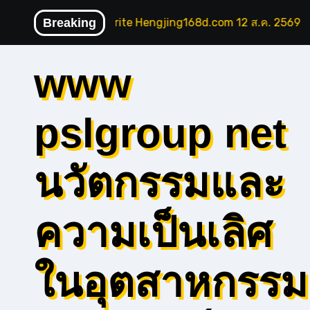
Skip
Top 23 by Marguerite Hengjing168d.com 12 ส.ค. 2569
Breaking
Tangtem1
to
content
www
pslgroup net
นวัตกรรมและ
ความเป็นเลิศ
ในอุตสาหกรรม