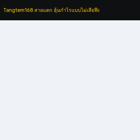
68 สายแตก ลุ้นกำไรแบบไม่เสียฟีล ชวนเพื่อนรับ 100 ฝาก-ถอน อ