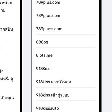
789plus.com
็นหน่วย
้วย
789plus.com
789pluss.com
าหากสปิน
888pg
บ
8lots.me
918Kiss
่ๆ
่หรือผู้
918kiss ดาวน์โหลด
918kiss เข้าสู่ระบบ
าเกิดคุณ
918kissauto