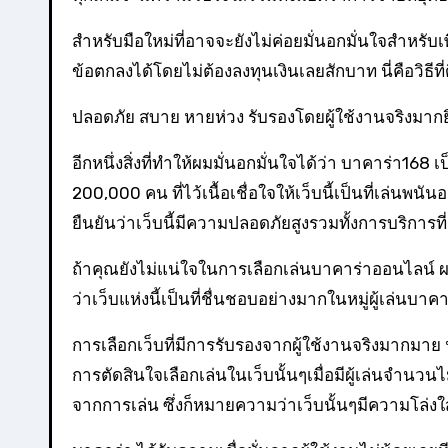
สำหรับมือใหม่ที่อาจจะยังไม่ค่อยมั่นอกมั่นใจสำหรั
ข้อตกลงได้โดยไม่ต้องลงทุนเงินเลยสักบาท นี่คือวิธีที่ด
ปลอดภัย สบาย หายห่วง รับรองโดยผู้ใช้งานจริงมากย
อีกหนึ่งสิ่งที่ทำให้ผมมั่นอกมั่นใจได้ว่า บาคาร่า168 เป
200,000 คน ที่ไว้เนื้อเชื่อใจให้เว็บนี้เป็นที่เล่
ยืนยันว่าเว็บนี้มีความปลอดภัยสูงรวมทั้งการบริการที
ถ้าคุณยังไม่แน่ใจในการเลือกเล่นบาคาร่าออนไลน์ ผ
ว่าเว็บแห่งนี้เป็นที่ชื่นชอบอย่างมากในหมู่ผู้เล่นบา
การเลือกเว็บที่มีการรับรองจากผู้ใช้งานจริงมากมาย นั
การตัดสินใจเลือกเล่นในเว็บนั้นๆเมื่อมีผู้เล่นจำนวนไม
จากการเล่น ซึ่งก็หมายความว่าเว็บนั้นๆมีความโล่งใส