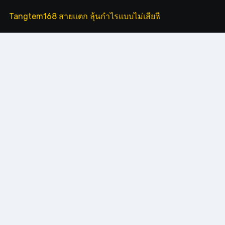
168 สายแตก ลุ้นกำไรแบบไม่เสียฟีล ชวนเพื่อนรับ 100 ฝาก-ถอน 