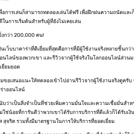
บเพื่อการเล่นก็สามารถทดลองเล่นได้ฟรี เพื่อฝึกฝนความถนัดและก
ีในการเริ่มต้นสำหรับผู้ที่ยังไม่เคยเล่น
ิ่งกว่า 200,000 คน!
็นเว็บบาคาร่าที่ดีเยี่ยมที่สุดคือการที่มีผู้ใช้งานจริงหลายชิ้นกว่า
นพนันออนไลน์ของพวกเขา และรีวิวจากผู้ใช้จริงในโลกออนไลน์ส่วนม
่เยี่ยมยอด
มขอเสนอแนะให้ทดลองเข้าไปอ่านรีวิวจากผู้ใช้งานจริงดูครับ 
คาร่าออนไลน์
บว่าเป็นสิ่งจำเป็นที่ช่วยเพิ่มความมั่นใจและความเชื่อมั่นสำหรั
่ใช่น้อยที่การันตีว่าพวกเขาได้รับการบริการที่ดีแล้วก็ได้รับเงิ
 สุจริต รวมทั้งมีมาตรฐานในการให้บริการที่ยอดเยี่ยม