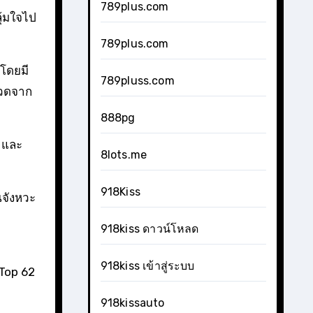
789plus.com
ุ้มใจไป
789plus.com
 โดยมี
789pluss.com
กปวดจาก
888pg
ย และ
8lots.me
918Kiss
นจังหวะ
918kiss ดาวน์โหลด
918kiss เข้าสู่ระบบ
 Top 62
918kissauto