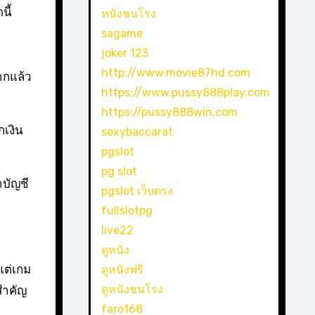
นี้
หนังชนโรง
sagame
joker 123
http://www.movie87hd.com
ากแล้ว
https://www.pussy888play.com
https://pussy888win.com
กเงิน
sexybaccarat
pgslot
pg slot
าบัญชี
pgslot เว็บตรง
fullslotpg
live22
ดูหนัง
แต่เกม
ดูหนังฟรี
ดูหนังชนโรง
สำคัญ
faro168