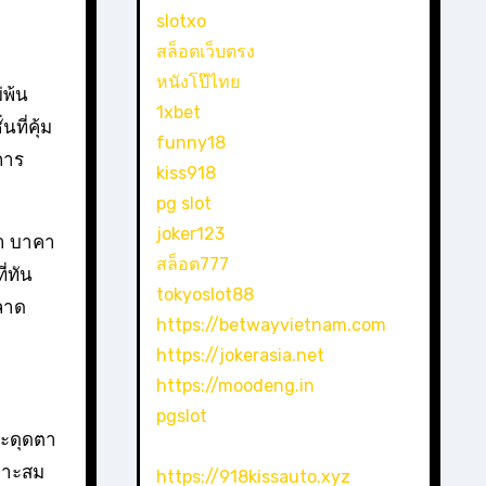
slotxo
สล็อตเว็บตรง
หนังโป๊ไทย
่พ้น
1xbet
ที่คุ้ม
funny18
การ
kiss918
pg slot
joker123
่า บาคา
สล็อต777
่ทัน
tokyoslot88
ตลาด
https://betwayvietnam.com
https://jokerasia.net
https://moodeng.in
pgslot
สะดุดตา
หมาะสม
https://918kissauto.xyz