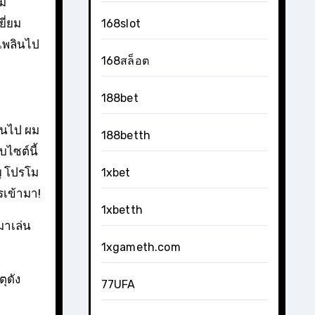
มี
ยี่ยม
168slot
็เพลินไป
168สล็อต
188bet
กินไป ผม
188betth
ไซต์นี้
ัญ โปรโม
1xbet
รเข้ามา!
1xbetth
มาเล่น
1xgameth.com
ุดัง
77UFA