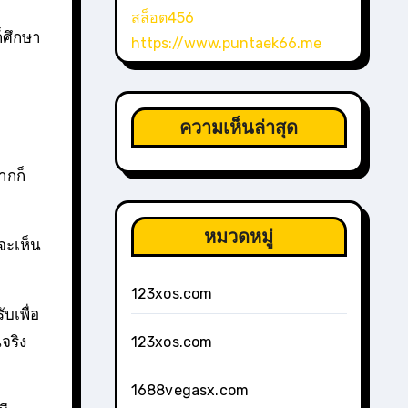
สล็อต456
็ศึกษา
https://www.puntaek66.me
ความเห็นล่าสุด
ากก็
หมวดหมู่
จะเห็น
123xos.com
บเพื่อ
นจริง
123xos.com
1688vegasx.com