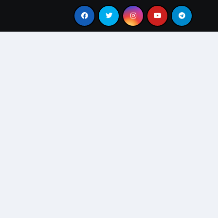
อัตโนมัติ การันตี กำไรหลักแสน สล็อตเว็บตรง ห้ามพลาด โปรดีร