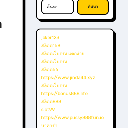
ค้นหา
สำหรับ:
ด
joker123
สล็อต168
สล็อตเว็บตรง แตกง่าย
สล็อตเว็บตรง
สล็อต66
https://www.jinda44.xyz
สล็อตเว็บตรง
https://bonus888.life
สล็อต888
slot99
https://www.pussy888fun.io
บาคาร่า