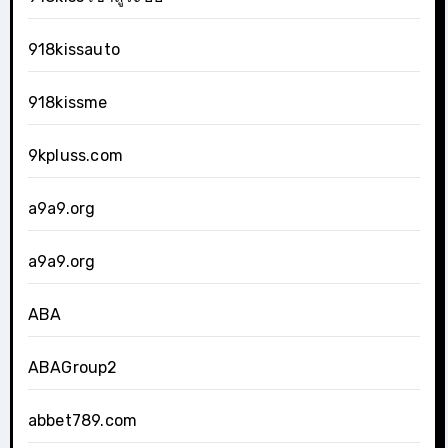
918kissauto
918kissme
9kpluss.com
a9a9.org
a9a9.org
ABA
ABAGroup2
abbet789.com