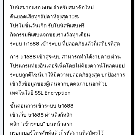
โบนัสฝากแรก 50% สำหรับสมาชิกใหม่
คืนยอดเสียทุกสัปดาห์สูงสุด 10%
โปรโมชั่นวันเกิด รับโบนัสพิเศษฟรี
กิจกรรมพิเศษแจกของรางวัลทุกเดือน
ระบบ tr1688 เข้าระบบ ที่ปลอดภัยแล้วก็เสถียรที่สุด
การ tr1688 เข้าสู่ระบบ สามารถทำได้ง่ายดาย ผ่าน
โปรแกรมท่องอินเตอร์เน็ตโดยไม่ต้องดาวน์โหลดแอป
ระบบถูกดีไซน์มาให้มีความปลอดภัยสูงสุด ปกป้องการ
เข้าถึงข้อมูลของผู้เล่นจากบุคคลภายนอกด้วย
เทคโนโลยี SSL Encryption
ขั้นตอนการเข้าระบบ tr1688
เข้าเว็บ tr1688 ผ่านลิงก์หลัก
คลิก “เข้าระบบ” บนหน้าแรก
กรอกเบอร์โทรศัพท์แล้วก็รหัสผ่านที่สมัครไว้