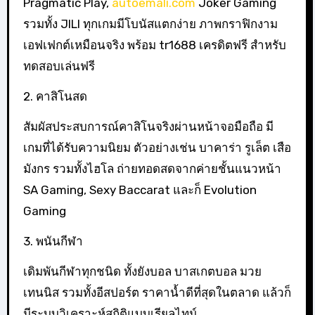
Pragmatic Play,
autoemali.com
Joker Gaming
รวมทั้ง JILI ทุกเกมมีโบนัสแตกง่าย ภาพกราฟิกงาม
เอฟเฟกต์เหมือนจริง พร้อม tr1688 เครดิตฟรี สำหรับ
ทดสอบเล่นฟรี
2. คาสิโนสด
สัมผัสประสบการณ์คาสิโนจริงผ่านหน้าจอมือถือ มี
เกมที่ได้รับความนิยม ตัวอย่างเช่น บาคาร่า รูเล็ต เสือ
มังกร รวมทั้งไฮโล ถ่ายทอดสดจากค่ายชั้นแนวหน้า
SA Gaming, Sexy Baccarat และก็ Evolution
Gaming
3. พนันกีฬา
เดิมพันกีฬาทุกชนิด ทั้งยังบอล บาสเกตบอล มวย
เทนนิส รวมทั้งอีสปอร์ต ราคาน้ำดีที่สุดในตลาด แล้วก็
มีระบบวิเคราะห์สถิติแบบเรียลไทม์