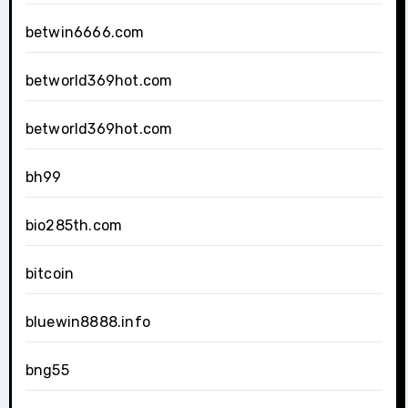
betwin6666.com
betworld369hot.com
betworld369hot.com
bh99
bio285th.com
bitcoin
bluewin8888.info
bng55