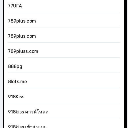
77UFA
789plus.com
789plus.com
789pluss.com
888pg
8lots.me
918Kiss
918kiss ดาวน์โหลด
918kiss เข้าสู่ระบบ