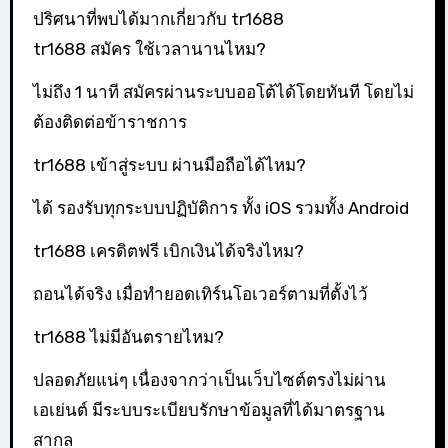
ปริศนาที่พบได้มากเกี่ยวกับ tr1688
tr1688 สมัคร ใช้เวลานานไหม?
ไม่ถึง 1 นาที สมัครผ่านระบบออโต้ได้โดยทันที โดยไม่
ต้องติดต่อข้าราชการ
tr1688 เข้าสู่ระบบ ผ่านมือถือได้ไหม?
ได้ รองรับทุกระบบปฏิบัติการ ทั้ง iOS รวมทั้ง Android
tr1688 เครดิตฟรี เบิกเงินได้จริงไหม?
ถอนได้จริง เมื่อทำยอดเทิร์นโอเวอร์ตามที่ตั้งไว้
tr1688 ไม่มีอันตรายไหม?
ปลอดภัยแน่ๆ เนื่องจากว่าเป็นเว็บไซต์ตรงไม่ผ่าน
เอเย่นต์ มีระบบระเบียบรักษาข้อมูลที่ได้มาตรฐาน
สากล