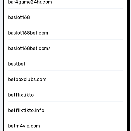
bar4game24hr.com
baslot168
baslot168bet.com
baslot168bet.com/
bestbet
betboxclubs.com
betflixtikto
betflixtikto.info
betm4vip.com