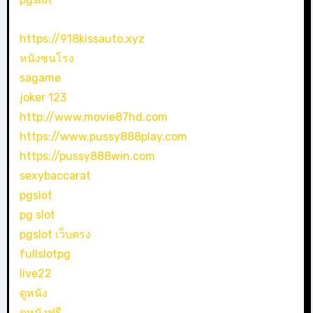
https://918kissauto.xyz
หนังชนโรง
sagame
joker 123
http://www.movie87hd.com
https://www.pussy888play.com
https://pussy888win.com
sexybaccarat
pgslot
pg slot
pgslot เว็บตรง
fullslotpg
live22
ดูหนัง
ดูหนังฟรี