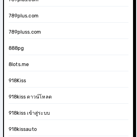
789plus.com
789pluss.com
888pg
8lots.me
918Kiss
918kiss ดาวน์โหลด
918kiss เข้าสู่ระบบ
918kissauto