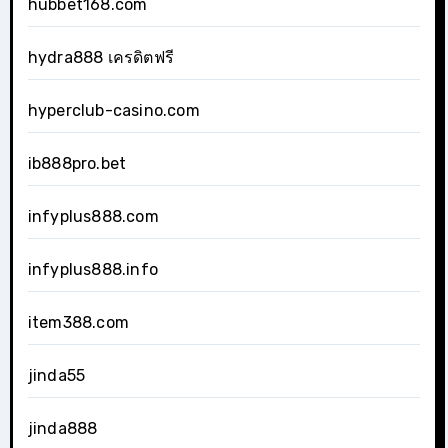
hubbet168.com
hydra888 เครดิตฟรี
hyperclub-casino.com
ib888pro.bet
infyplus888.com
infyplus888.info
item388.com
jinda55
jinda888