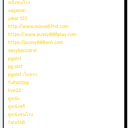
หนังชนโรง
sagame
joker 123
http://www.movie87hd.com
https://www.pussy888play.com
https://pussy888win.com
sexybaccarat
pgslot
pg slot
pgslot เว็บตรง
fullslotpg
live22
ดูหนัง
ดูหนังฟรี
ดูหนังชนโรง
faro168