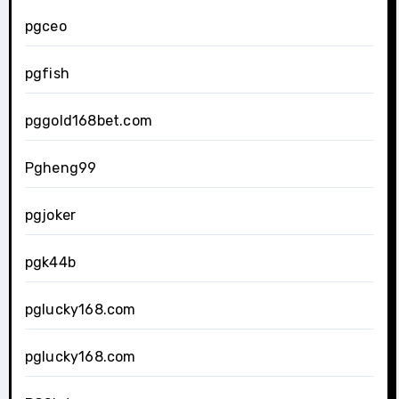
pgceo
pgfish
pggold168bet.com
Pgheng99
pgjoker
pgk44b
pglucky168.com
pglucky168.com