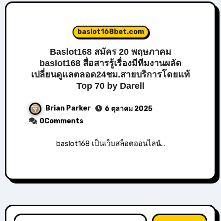
baslot168bet.com
Baslot168 สมัคร 20 พฤษภาคม
baslot168 สื่อสารรู้เรื่องมีทีมงานผลัด
เปลี่ยนดูแลตลอด24ชม.สายบริการโดยแท้
Top 70 by Darell
Brian Parker
6 ตุลาคม 2025
0Comments
baslot168 เป็นเว็บสล็อตออนไลน์…
ค้นหา