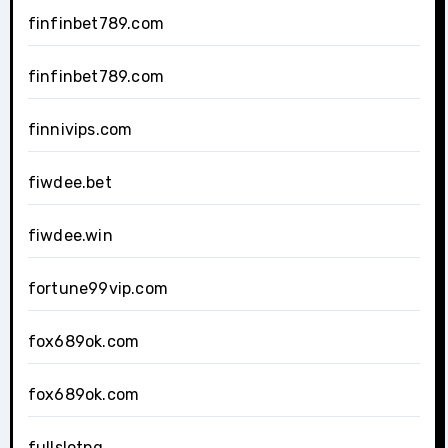
finfinbet789.com
finfinbet789.com
finnivips.com
fiwdee.bet
fiwdee.win
fortune99vip.com
fox689ok.com
fox689ok.com
fullslotpg