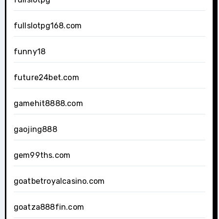
fullslotpg168.com
funny18
future24bet.com
gamehit8888.com
gaojing888
gem99ths.com
goatbetroyalcasino.com
goatza888fin.com