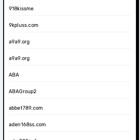
918kissme
9kpluss.com
a9a9.org
a9a9.org
ABA
ABAGroup2
abbet789.com
aden168ss.com