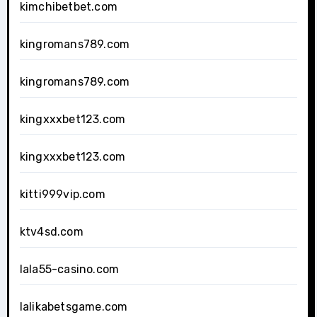
kimchibetbet.com
kingromans789.com
kingromans789.com
kingxxxbet123.com
kingxxxbet123.com
kitti999vip.com
ktv4sd.com
lala55-casino.com
lalikabetsgame.com