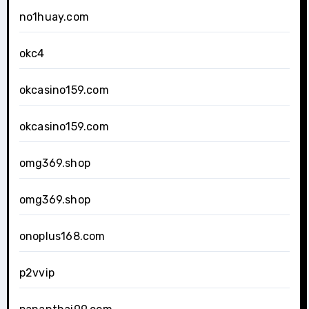
no1huay.com
okc4
okcasino159.com
okcasino159.com
omg369.shop
omg369.shop
onoplus168.com
p2vvip